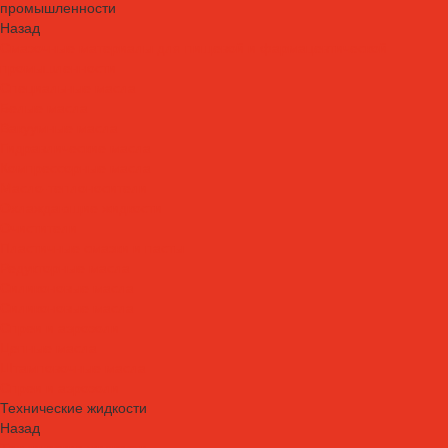
промышленности
Назад
Смазочные материалы для пищевой и фармацевтической
промышленности
Специальные масла
Белые масла
Вакуумные масла
Гидравлические масла
Компрессорные масла
Масло-теплоносители
Охлаждающие жидкости
Очистители
Пластичные смазки и пасты
Редукторные масла
Силиконовые масла
Силиконовые масла
Спреи и аэрозоли
Цепные масла
Штамповочные масла
Спреи и аэрозоли
Технические жидкости
Назад
Технические жидкости