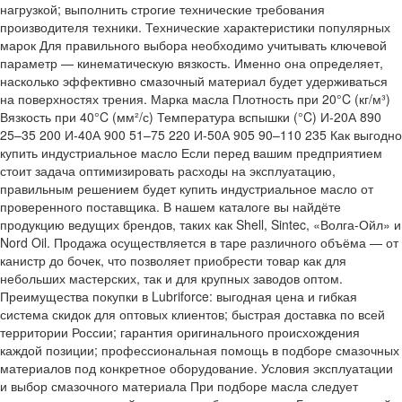
нагрузкой; выполнить строгие технические требования
производителя техники. Технические характеристики популярных
марок Для правильного выбора необходимо учитывать ключевой
параметр — кинематическую вязкость. Именно она определяет,
насколько эффективно смазочный материал будет удерживаться
на поверхностях трения. Марка масла Плотность при 20°C (кг/м³)
Вязкость при 40°C (мм²/с) Температура вспышки (°C) И-20А 890
25–35 200 И-40А 900 51–75 220 И-50А 905 90–110 235 Как выгодно
купить индустриальное масло Если перед вашим предприятием
стоит задача оптимизировать расходы на эксплуатацию,
правильным решением будет купить индустриальное масло от
проверенного поставщика. В нашем каталоге вы найдёте
продукцию ведущих брендов, таких как Shell, Sintec, «Волга-Ойл» и
Nord Oil. Продажа осуществляется в таре различного объёма — от
канистр до бочек, что позволяет приобрести товар как для
небольших мастерских, так и для крупных заводов оптом.
Преимущества покупки в Lubriforce: выгодная цена и гибкая
система скидок для оптовых клиентов; быстрая доставка по всей
территории России; гарантия оригинального происхождения
каждой позиции; профессиональная помощь в подборе смазочных
материалов под конкретное оборудование. Условия эксплуатации
и выбор смазочного материала При подборе масла следует