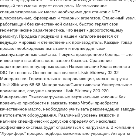
каждый тип смазки играет свою роль. Использование
специализированных масел необходимо для станков с ЧПУ,
шлифовальных, фрезерных и токарных агрегатов. Станочный узел,
работающий без качественной смазки, быстро теряет свои
геометрические характеристика, что ведет к дорогостоящему
ремонту. Продажа продукции в нашем каталоге ведется от
ведущих мировых и отечественных производитель. Каждый товар
прошел необходимые испытания и подтвердил свои
эксплуатационные свойство. Покупка проверенного бренда — это
инвестиция в стабильность вашего бизнеса. Сравнение
характеристик популярных масел Наименование Класс вязкости
ISO Тип основы Основное назначение Liksir Slideway 32 32
Минеральная Горизонтальные направляющие, малые нагрузки
Liksir Slideway 68 68 Минеральная/Синтетическая Универсальное
применение, средние нагрузки Liksir Slideway 220 220
Минеральная Тяжелонагруженные вертикальные колонны Как
правильно приобрести и заказать товар Чтобы приобрести
качественное масло, необходимо учитывать рекомендации завода-
изготовителя оборудования. Различный уровень вязкости и
наличие специфических допусков определяют, насколько
эффективно система будет справляться с нагрузками. В компании
"Лубрифорс" процесс подбора максимально упрощен. Алгоритм