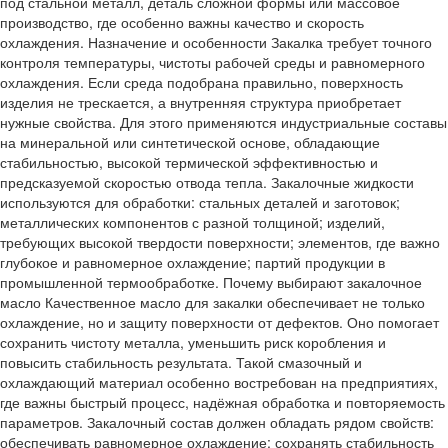
под стальной металл, деталь сложной формы или массовое
производство, где особенно важны качество и скорость
охлаждения. Назначение и особенности Закалка требует точного
контроля температуры, чистоты рабочей среды и равномерного
охлаждения. Если среда подобрана правильно, поверхность
изделия не трескается, а внутренняя структура приобретает
нужные свойства. Для этого применяются индустриальные составы
на минеральной или синтетической основе, обладающие
стабильностью, высокой термической эффективностью и
предсказуемой скоростью отвода тепла. Закалочные жидкости
используются для обработки: стальных деталей и заготовок;
металлических компонентов с разной толщиной; изделий,
требующих высокой твердости поверхности; элементов, где важно
глубокое и равномерное охлаждение; партий продукции в
промышленной термообработке. Почему выбирают закалочное
масло Качественное масло для закалки обеспечивает не только
охлаждение, но и защиту поверхности от дефектов. Оно помогает
сохранить чистоту металла, уменьшить риск коробления и
повысить стабильность результата. Такой смазочный и
охлаждающий материал особенно востребован на предприятиях,
где важны быстрый процесс, надёжная обработка и повторяемость
параметров. Закалочный состав должен обладать рядом свойств:
обеспечивать равномерное охлаждение; сохранять стабильность