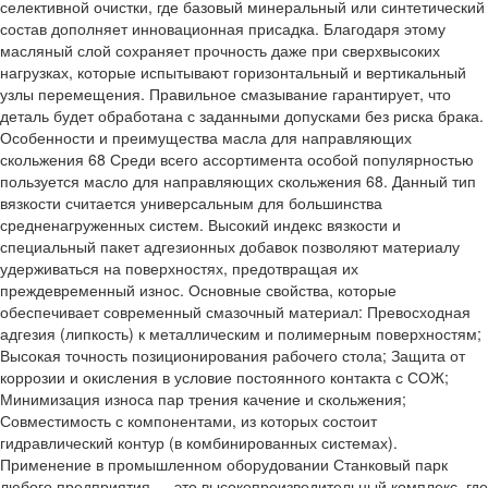
селективной очистки, где базовый минеральный или синтетический
состав дополняет инновационная присадка. Благодаря этому
масляный слой сохраняет прочность даже при сверхвысоких
нагрузках, которые испытывают горизонтальный и вертикальный
узлы перемещения. Правильное смазывание гарантирует, что
деталь будет обработана с заданными допусками без риска брака.
Особенности и преимущества масла для направляющих
скольжения 68 Среди всего ассортимента особой популярностью
пользуется масло для направляющих скольжения 68. Данный тип
вязкости считается универсальным для большинства
средненагруженных систем. Высокий индекс вязкости и
специальный пакет адгезионных добавок позволяют материалу
удерживаться на поверхностях, предотвращая их
преждевременный износ. Основные свойства, которые
обеспечивает современный смазочный материал: Превосходная
адгезия (липкость) к металлическим и полимерным поверхностям;
Высокая точность позиционирования рабочего стола; Защита от
коррозии и окисления в условие постоянного контакта с СОЖ;
Минимизация износа пар трения качение и скольжения;
Совместимость с компонентами, из которых состоит
гидравлический контур (в комбинированных системах).
Применение в промышленном оборудовании Станковый парк
любого предприятия — это высокопроизводительный комплекс, где