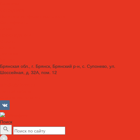
Вакансии
Сотрудники
Политика конфиденциальности
Сертификаты
Акции
Производители
Отзывы
Оплата
Доставка
Контакты
Брянская обл., г. Брянск, Брянский р-н, с. Супонево, ул.
Шоссейная, д. 32А, пом. 12
+7 (4832) 77-01-30
info@lubriforce.ru
Личный кабинет
Сравнение товаров
Поиск