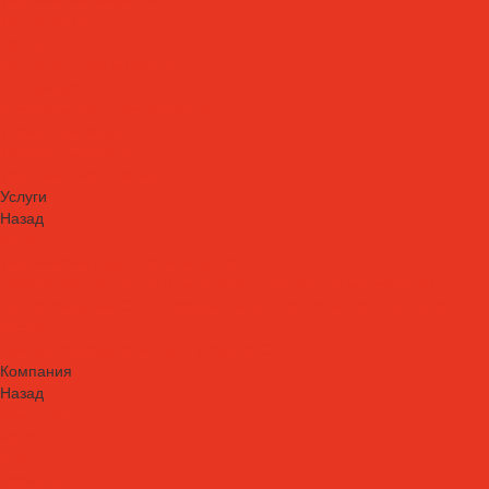
Теплоносители
AdBlue
Охлаждающие жидкости
Спецжидкости
Стеклоомывающие жидкости
Тормозные жидкости
Тракторные масла
Трансмиссионные масла
Услуги
Назад
Услуги
Технический аудит производства
Лабораторный анализ и мониторинг смазочных материалов
Сопровождение СОЖ. Профессиональная очистка и заправка
систем
Аренда оборудования для ухода за СОЖ
Компания
Назад
Компания
Новости
Статьи
Проекты