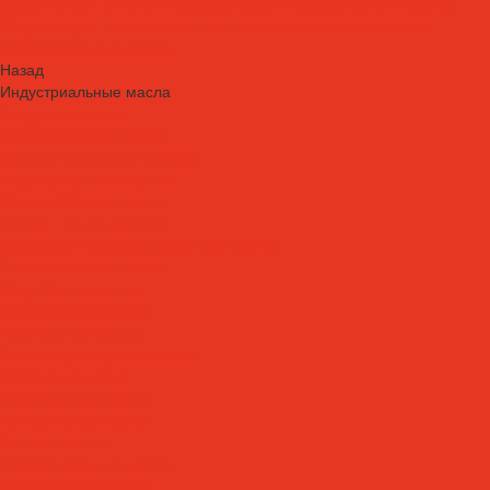
Средства для очистки и обезжиривания поверхностей и систем
Средства для травления и пассивации нержавеющей стали
Индустриальные масла
Назад
Индустриальные масла
Вакуумные масла
Гидравлические масла
Закалочные масла и среды
Индустриальные масла
Компрессорные масла
Масла - теплоносители
Масла для направляющих скольжения
Пневматические масла
Редукторные масла
Специальные масла
Текстильные масла
Трансформаторные масла
Турбинные масла
Формовочные масла
Холодильные масла
Цепные масла
Циркуляционные масла
Шпиндельные масла