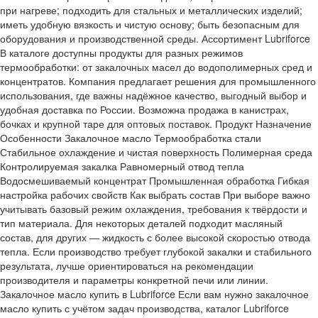
при нагреве; подходить для стальных и металлических изделий;
иметь удобную вязкость и чистую основу; быть безопасным для
оборудования и производственной среды. Ассортимент Lubriforce
В каталоге доступны продукты для разных режимов
термообработки: от закалочных масел до водополимерных сред и
концентратов. Компания предлагает решения для промышленного
использования, где важны надёжное качество, выгодный выбор и
удобная доставка по России. Возможна продажа в канистрах,
бочках и крупной таре для оптовых поставок. Продукт Назначение
Особенности Закалочное масло Термообработка стали
Стабильное охлаждение и чистая поверхность Полимерная среда
Контролируемая закалка Равномерный отвод тепла
Водосмешиваемый концентрат Промышленная обработка Гибкая
настройка рабочих свойств Как выбрать состав При выборе важно
учитывать базовый режим охлаждения, требования к твёрдости и
тип материала. Для некоторых деталей подходит масляный
состав, для других — жидкость с более высокой скоростью отвода
тепла. Если производство требует глубокой закалки и стабильного
результата, лучше ориентироваться на рекомендации
производителя и параметры конкретной печи или линии.
Закалочное масло купить в Lubriforce Если вам нужно закалочное
масло купить с учётом задач производства, каталог Lubriforce