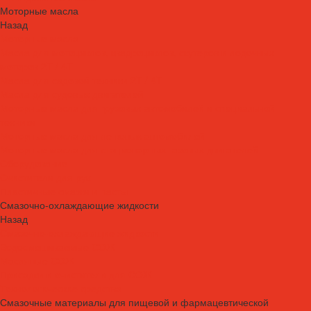
Моторные масла
Назад
Моторные масла
Масла для мотоциклов, квадроциклов, скутеров и лодочных
моторов 2T / 4T
Масла для садовой техники 2T / 4T
Масла для судовых двигателей
Моторные масла для грузовых автомобилей и специальной
техники
Моторные масла для легковых автомобилей
Моторные масла для стационарных газовых двигателей
Оборудование
Очистители для рук
Пластичные смазки и пасты
Смазочно-охлаждающие жидкости
Назад
Смазочно-охлаждающие жидкости
Водосмешиваемые СОЖ
Масляные СОЖ
Присадки и очистители для СОЖ
Технологические средства
Смазочные материалы для пищевой и фармацевтической