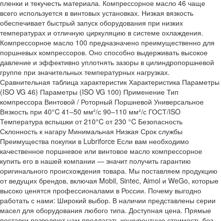
пленки и текучесть материала. Компрессорное масло 46 чаще
всего используется в винтовых установках. Низкая вязкость
обеспечивает быстрый запуск оборудования при низких
температурах и отличную циркуляцию в системе охлаждения.
Компрессорное масло 100 предназначено преимущественно для
поршневых компрессоров. Оно способно выдерживать высокое
давление и эффективно уплотнять зазоры в цилиндропоршневой
группе при значительных температурных нагрузках.
Сравнительная таблица характеристик Характеристика Параметры
(ISO VG 46) Параметры (ISO VG 100) Применение Тип
компрессора Винтовой / Роторный Поршневой Универсальное
Вязкость при 40°C 41–50 мм²/с 90–110 мм²/с ГОСТ/ISO
Температура вспышки от 210°C от 230 °C Безопасность
Склонность к нагару Минимальная Низкая Срок службы
Преимущества покупки в Lubriforce Если вам необходимо
качественное поршневое или винтовое масло компрессорное
купить его в нашей компании — значит получить гарантию
оригинального происхождения товара. Мы поставляем продукцию
от ведущих брендов, включая Mobil, Sintec, Aimol и WeGo, которые
высоко ценятся профессионалами в России. Почему выгодно
работать с нами: Широкий выбор. В наличии представлены серии
масел для оборудования любого типа. Доступная цена. Прямые
поставки позволяют нам предлагать конкурентную стоимость без