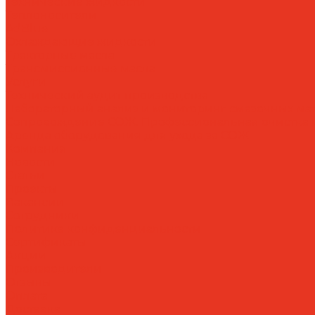
Технические жидкости
Теплоносители
AdBlue
Охлаждающие жидкости
Тракторные масла
Трансмиссионные масла
Услуги
Технический аудит производства
Лабораторный анализ и мониторинг смазочных ма
Сопровождение СОЖ. Профессиональная очистка и
Аренда оборудования для ухода за СОЖ
Компания
Новости
Статьи
Проекты
Вакансии
Сотрудники
Политика конфиденциальности
Сертификаты
Акции
Производители
Отзывы
Оплата
Доставка