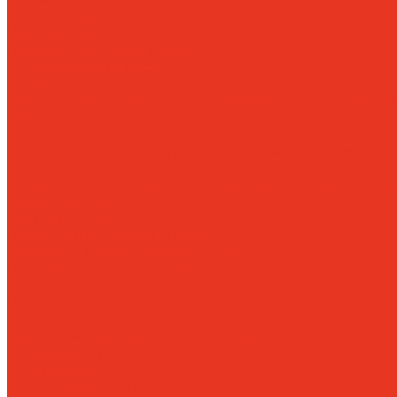
Холодильные масла
Цепные масла
Циркуляционные масла
Шпиндельные масла
Моторные масла
Масла для мотоциклов, квадроциклов, скутеров и л
Масла для садовой техники 2T / 4T
Масла для судовых двигателей
Моторные масла для грузовых автомобилей и спе
Моторные масла для легковых автомобилей
Моторные масла для стационарных газовых двигат
Оборудование
Очистители для рук
Пластичные смазки и пасты
Смазочно-охлаждающие жидкости
Водосмешиваемые СОЖ
Масляные СОЖ
Присадки и очистители для СОЖ
Технологические средства
Смазочные материалы для пищевой и фармацевт
Специальные масла
Белые масла
Вакуумные масла