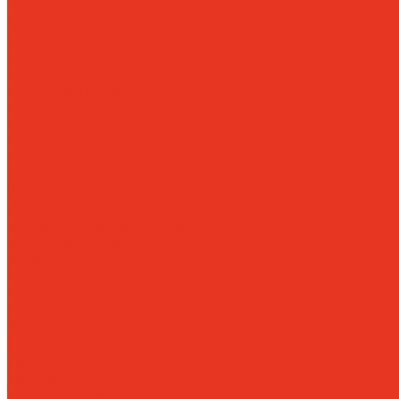
Гидравлические масла
Компрессорные масла
Масло-теплоносители
Охлаждающие жидкости
Очистители
Пластичные смазки и пасты
Редукторные масла
Силиконовые масла
Силиконовые масла
Спреи и аэрозоли
Цепные масла
Штамповочные масла
Спреи и аэрозоли
Технические жидкости
Теплоносители
AdBlue
Охлаждающие жидкости
Спецжидкости
Стеклоомывающие жидкости
Тормозные жидкости
Тракторные масла
Трансмиссионные масла
Услуги
Технический аудит производства