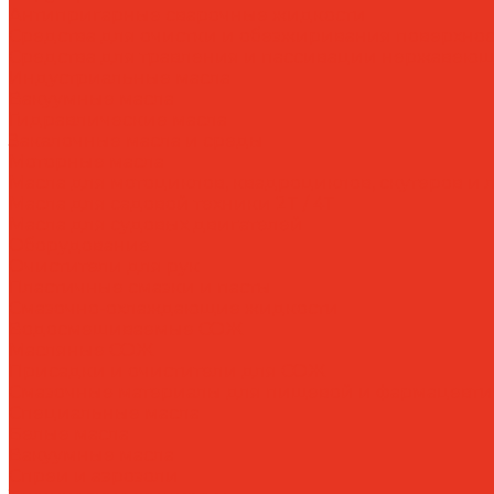
Антипригарные сварочные жидкости
Средства для очистки и обезжиривания поверхнос
Средства для травления и пассивации нержавеющ
Индустриальные масла
Вакуумные масла
Гидравлические масла
Закалочные масла и среды
Моторные масла
Масла для мотоциклов, квадроциклов, скутеров и л
Масла для садовой техники 2T / 4T
Масла для судовых двигателей
Оборудование
Очистители для рук
Пластичные смазки и пасты
Смазочно-охлаждающие жидкости
Водосмешиваемые СОЖ
Масляные СОЖ
Присадки и очистители для СОЖ
Смазочные материалы для пищевой и фармацевт
Специальные масла
Белые масла
Вакуумные масла
Спреи и аэрозоли