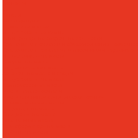
Контакты
...
Каталог
Автошампуни
Герметики и клеи
Индустриальная химия
Антипригарные сварочные жидкости
Средства для очистки и обезжиривания поверхнос
Средства для травления и пассивации нержавеющ
Индустриальные масла
Вакуумные масла
Гидравлические масла
Закалочные масла и среды
Индустриальные масла
Компрессорные масла
Масла - теплоносители
Масла для направляющих скольжения
Пневматические масла
Редукторные масла
Специальные масла
Текстильные масла
Трансформаторные масла
Турбинные масла
Формовочные масла