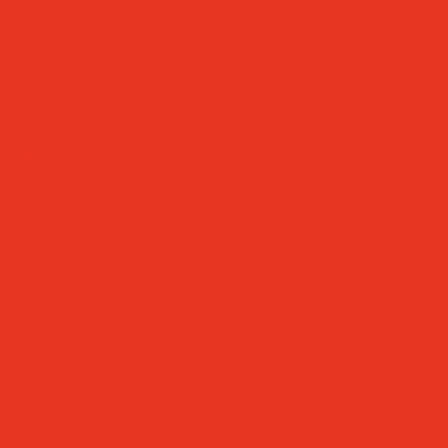
териалов
 заправка систем