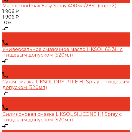
Matrix Foodmax Easy Spray 400мл/285г (спрей)
1 906 ₽
1 906 ₽
-0%
Универсальное смазочное масло LIKSOL 68 3H с
пищевым допуском (520мл)
Сухая смазка LIKSOL DRY PTFE H1 Spray с пищевым
допуском (520мл)
Силиконовая смазка LIKSOL SILICONE H1 Spray с
пищевым допуском (520мл)