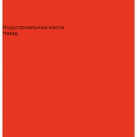
Средства для очистки и обезжиривания
поверхностей и систем
Средства для травления и пассивации
нержавеющей стали
Индустриальные масла
Назад
Индустриальные масла
Вакуумные масла
Гидравлические масла
Закалочные масла и среды
Индустриальные масла
Компрессорные масла
Масла - теплоносители
Масла для направляющих скольжения
Пневматические масла
Редукторные масла
Специальные масла
Текстильные масла
Трансформаторные масла
Турбинные масла
Формовочные масла
Холодильные масла
Цепные масла