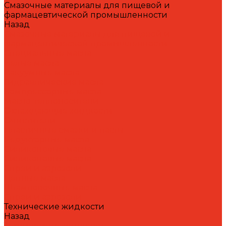
Смазочные материалы для пищевой и
фармацевтической промышленности
Назад
Смазочные материалы для пищевой и
фармацевтической промышленности
Специальные масла
Белые масла
Вакуумные масла
Гидравлические масла
Компрессорные масла
Масло-теплоносители
Охлаждающие жидкости
Очистители
Пластичные смазки и пасты
Редукторные масла
Силиконовые масла
Силиконовые масла
Спреи и аэрозоли
Цепные масла
Штамповочные масла
Спреи и аэрозоли
Технические жидкости
Назад
Технические жидкости