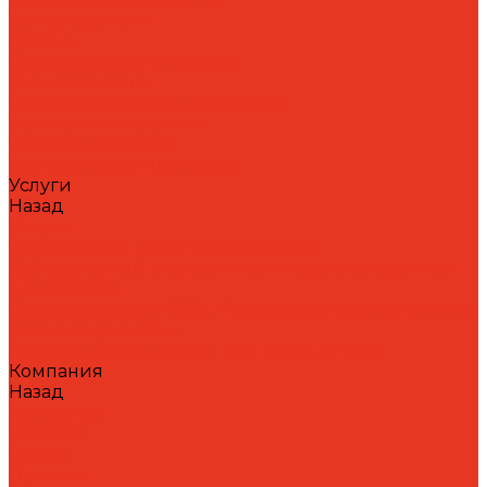
Теплоносители
AdBlue
Охлаждающие жидкости
Спецжидкости
Стеклоомывающие жидкости
Тормозные жидкости
Тракторные масла
Трансмиссионные масла
Услуги
Назад
Услуги
Технический аудит производства
Лабораторный анализ и мониторинг смазочных
материалов
Сопровождение СОЖ. Профессиональная очистка
и заправка систем
Аренда оборудования для ухода за СОЖ
Компания
Назад
Компания
Новости
Статьи
Проекты