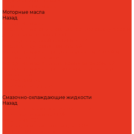
Циркуляционные масла
Шпиндельные масла
Моторные масла
Назад
Моторные масла
Масла для мотоциклов, квадроциклов, скутеров и
лодочных моторов 2T / 4T
Масла для садовой техники 2T / 4T
Масла для судовых двигателей
Моторные масла для грузовых автомобилей и
специальной техники
Моторные масла для легковых автомобилей
Моторные масла для стационарных газовых
двигателей
Оборудование
Очистители для рук
Пластичные смазки и пасты
Смазочно-охлаждающие жидкости
Назад
Смазочно-охлаждающие жидкости
Водосмешиваемые СОЖ
Масляные СОЖ
Присадки и очистители для СОЖ
Технологические средства