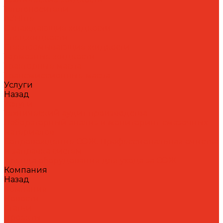
Теплоносители
AdBlue
Охлаждающие жидкости
Спецжидкости
Стеклоомывающие жидкости
Тормозные жидкости
Тракторные масла
Трансмиссионные масла
Услуги
Назад
Услуги
Технический аудит производства
Лабораторный анализ и мониторинг смазочных
материалов
Сопровождение СОЖ. Профессиональная очистка
и заправка систем
Аренда оборудования для ухода за СОЖ
Компания
Назад
Компания
Новости
Статьи
Проекты