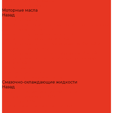
Циркуляционные масла
Шпиндельные масла
Моторные масла
Назад
Моторные масла
Масла для мотоциклов, квадроциклов, скутеров и
лодочных моторов 2T / 4T
Масла для садовой техники 2T / 4T
Масла для судовых двигателей
Моторные масла для грузовых автомобилей и
специальной техники
Моторные масла для легковых автомобилей
Моторные масла для стационарных газовых
двигателей
Оборудование
Очистители для рук
Пластичные смазки и пасты
Смазочно-охлаждающие жидкости
Назад
Смазочно-охлаждающие жидкости
Водосмешиваемые СОЖ
Масляные СОЖ
Присадки и очистители для СОЖ
Технологические средства