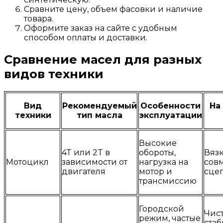
Сравните цену, объем фасовки и наличие
товара.
Оформите заказ на сайте с удобным
способом оплаты и доставки.
Сравнение масел для разных
видов техники
Вид
Рекомендуемый
Особенности
На
техники
тип масла
эксплуатации
Высокие
4T или 2T в
обороты,
Вязк
Мотоцикл
зависимости от
нагрузка на
сов
двигателя
мотор и
сце
трансмиссию
Городской
Чист
режим, частые
ста