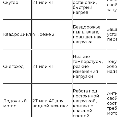
Скутер
2T или 4T
остановки,
свой
быстрый
запу
нагрев
Бездорожье,
Защи
пыль, влага,
Квадроцикл
4T, реже 2T
усто
повышенная
пер
нагрузка
Низкие
температуры,
Теку
Снегоход
2T или 4T
резкие
холо
изменения
над
нагрузки
Работа под
Ант
постоянной
свой
Лодочный
2T или 4T для
нагрузкой,
соот
мотор
водной техники
контакт с
тре
влажной
мот
средой