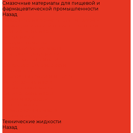
Смазочные материалы для пищевой и
фармацевтической промышленности
Назад
Смазочные материалы для пищевой и
фармацевтической промышленности
Специальные масла
Белые масла
Вакуумные масла
Гидравлические масла
Компрессорные масла
Масло-теплоносители
Охлаждающие жидкости
Очистители
Пластичные смазки и пасты
Редукторные масла
Силиконовые масла
Силиконовые масла
Спреи и аэрозоли
Цепные масла
Штамповочные масла
Спреи и аэрозоли
Технические жидкости
Назад
Технические жидкости