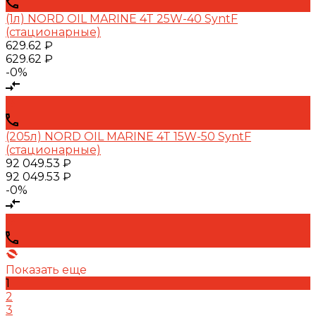
(1л) NORD OIL MARINE 4T 25W-40 SyntF
(стационарные)
629.62 ₽
629.62 ₽
-0%
(205л) NORD OIL MARINE 4T 15W-50 SyntF
(стационарные)
92 049.53 ₽
92 049.53 ₽
-0%
Показать еще
1
2
3