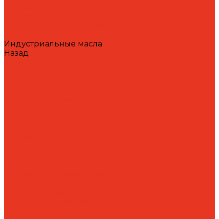
Средства для очистки и обезжиривания
поверхностей и систем
Средства для травления и пассивации
нержавеющей стали
Индустриальные масла
Назад
Индустриальные масла
Вакуумные масла
Гидравлические масла
Закалочные масла и среды
Индустриальные масла
Компрессорные масла
Масла - теплоносители
Масла для направляющих скольжения
Пневматические масла
Редукторные масла
Специальные масла
Текстильные масла
Трансформаторные масла
Турбинные масла
Формовочные масла
Холодильные масла
Цепные масла