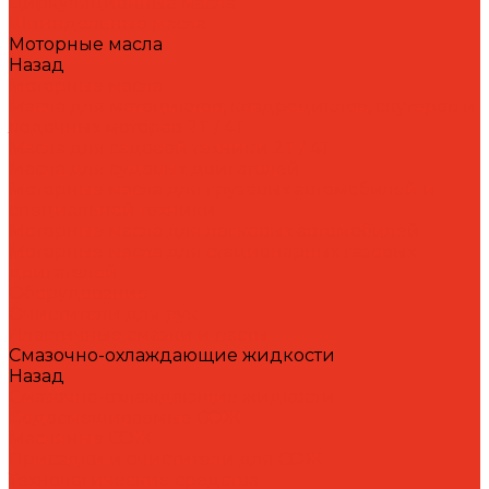
Циркуляционные масла
Шпиндельные масла
Моторные масла
Назад
Моторные масла
Масла для мотоциклов, квадроциклов, скутеров и
лодочных моторов 2T / 4T
Масла для садовой техники 2T / 4T
Масла для судовых двигателей
Моторные масла для грузовых автомобилей и
специальной техники
Моторные масла для легковых автомобилей
Моторные масла для стационарных газовых
двигателей
Оборудование
Очистители для рук
Пластичные смазки и пасты
Смазочно-охлаждающие жидкости
Назад
Смазочно-охлаждающие жидкости
Водосмешиваемые СОЖ
Масляные СОЖ
Присадки и очистители для СОЖ
Технологические средства