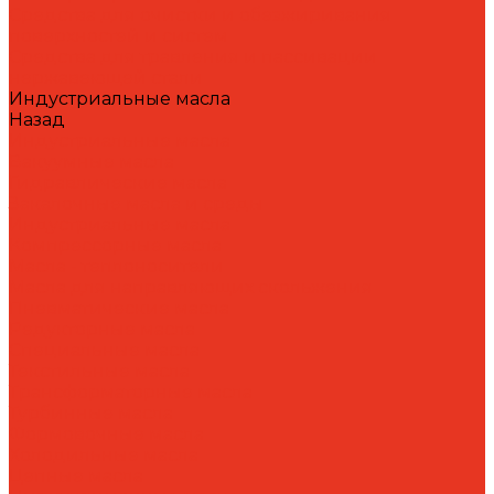
Средства для очистки и обезжиривания
поверхностей и систем
Средства для травления и пассивации
нержавеющей стали
Индустриальные масла
Назад
Индустриальные масла
Вакуумные масла
Гидравлические масла
Закалочные масла и среды
Индустриальные масла
Компрессорные масла
Масла - теплоносители
Масла для направляющих скольжения
Пневматические масла
Редукторные масла
Специальные масла
Текстильные масла
Трансформаторные масла
Турбинные масла
Формовочные масла
Холодильные масла
Цепные масла