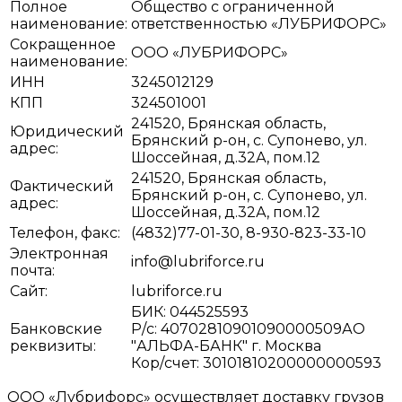
Полное
Общество с ограниченной
наименование:
ответственностью «ЛУБРИФОРС»
Сокращенное
ООО «ЛУБРИФОРС»
наименование:
ИНН
3245012129
КПП
324501001
241520, Брянская область,
Юридический
Брянский р-он, с. Супонево, ул.
адрес:
Шоссейная, д.32А, пом.12
241520, Брянская область,
Фактический
Брянский р-он, с. Супонево, ул.
адрес:
Шоссейная, д.32А, пом.12
Телефон, факс:
(4832)77-01-30, 8-930-823-33-10
Электронная
info@lubriforce.ru
почта:
Сайт:
lubriforce.ru
БИК: 044525593
Банковские
Р/с: 40702810901090000509АО
реквизиты:
"АЛЬФА-БАНК" г. Москва
Кор/счет: 30101810200000000593
ООО «Лубрифорс» осуществляет доставку грузов