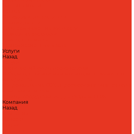
Теплоносители
AdBlue
Охлаждающие жидкости
Спецжидкости
Стеклоомывающие жидкости
Тормозные жидкости
Тракторные масла
Трансмиссионные масла
Услуги
Назад
Услуги
Технический аудит производства
Лабораторный анализ и мониторинг смазочных
материалов
Сопровождение СОЖ. Профессиональная очистка
и заправка систем
Аренда оборудования для ухода за СОЖ
Компания
Назад
Компания
Новости
Статьи
Проекты