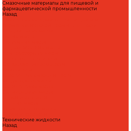
Смазочные материалы для пищевой и
фармацевтической промышленности
Назад
Смазочные материалы для пищевой и
фармацевтической промышленности
Специальные масла
Белые масла
Вакуумные масла
Гидравлические масла
Компрессорные масла
Масло-теплоносители
Охлаждающие жидкости
Очистители
Пластичные смазки и пасты
Редукторные масла
Силиконовые масла
Силиконовые масла
Спреи и аэрозоли
Цепные масла
Штамповочные масла
Спреи и аэрозоли
Технические жидкости
Назад
Технические жидкости