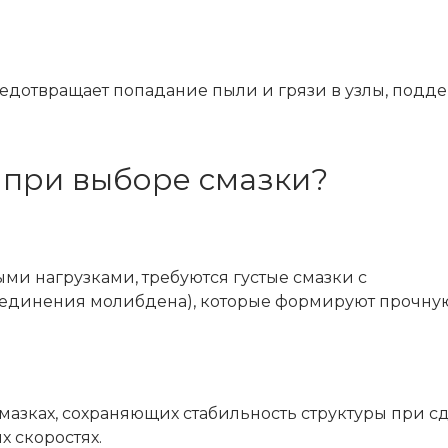
предотвращает попадание пыли и грязи в узлы, подд
 при выборе смазки?
ми нагрузками, требуются густые смазки с
единения молибдена), которые формируют прочну
азках, сохраняющих стабильность структуры при с
х скоростях.