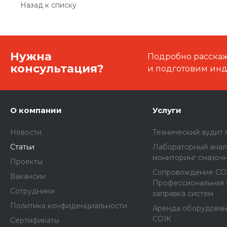
Назад к списку
Нужна
Подробно расскаже
консультация?
и подготовим ин
О компании
Услуги
Новости
Технический аудит 
Статьи
Лабораторный анал
мониторинг смазоч
Проекты
Сопровождение СО
Вакансии
Профессиональная 
Сотрудники
заправка систем
Политика конфиденциальности
Аренда оборудовани
СОЖ
Сертификаты