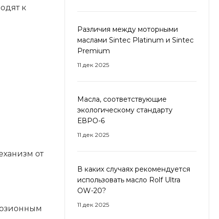
одят к
Различия между моторными
маслами Sintec Platinum и Sintec
Premium
11 дек 2025
я
Масла, соответствующие
экологическому стандарту
ЕВРО-6
11 дек 2025
еханизм от
В каких случаях рекомендуется
использовать масло Rolf Ultra
OW-20?
11 дек 2025
ррозионным