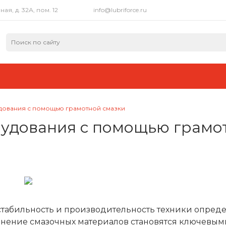
я, д. 32А, пом. 12
info@lubriforce.ru
удования с помощью грамотной смазки
рудования с помощью грамо
стабильность и производительность техники опред
нение смазочных материалов становятся ключевым