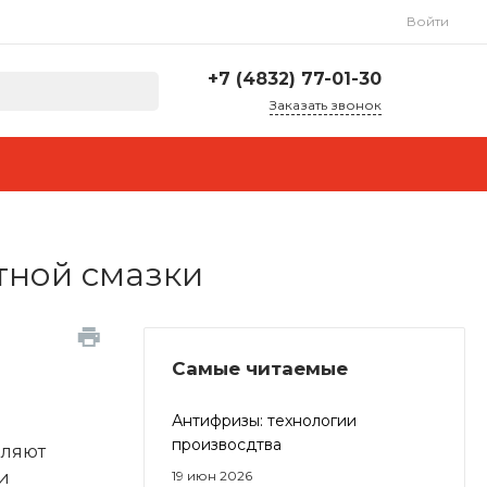
Войти
+7 (4832) 77-01-30
Заказать звонок
+7 (4832) 77-01-30
+7 (930) 823-33-10
Брянская обл., г.
Брянск, Брянский р-н, с.
Супонево, ул.
Шоссейная, д. 32А, пом.
12
тной смазки
Пн-Пт: с 8:00 до 18:00
Cб-Вс: Выходной
info@lubriforce.ru
Самые читаемые
Антифризы: технологии
произвосдтва
еляют
и
19 июн 2026