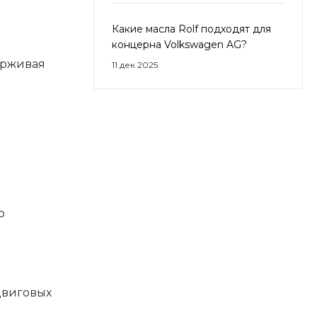
Какие масла Rolf подходят для
концерна Volkswagen AG?
ерживая
11 дек 2025
ю
двиговых