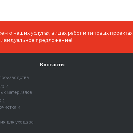
м о наших услугах, видах работ и типовых проектах
дивидуальное предложение!
Контакты
производства
из и
ных материалов
Ж.
очистка и
я для ухода за