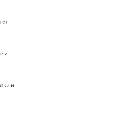
ают
е и
азки и