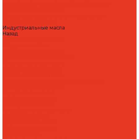
Средства для очистки и обезжиривания
поверхностей и систем
Средства для травления и пассивации
нержавеющей стали
Индустриальные масла
Назад
Индустриальные масла
Вакуумные масла
Гидравлические масла
Закалочные масла и среды
Индустриальные масла
Компрессорные масла
Масла - теплоносители
Масла для направляющих скольжения
Пневматические масла
Редукторные масла
Специальные масла
Текстильные масла
Трансформаторные масла
Турбинные масла
Формовочные масла
Холодильные масла
Цепные масла