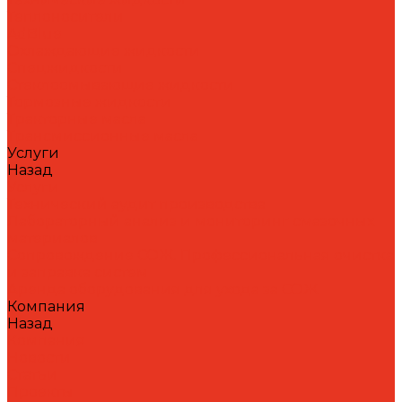
Теплоносители
AdBlue
Охлаждающие жидкости
Спецжидкости
Стеклоомывающие жидкости
Тормозные жидкости
Тракторные масла
Трансмиссионные масла
Услуги
Назад
Услуги
Технический аудит производства
Лабораторный анализ и мониторинг смазочных
материалов
Сопровождение СОЖ. Профессиональная очистка
и заправка систем
Аренда оборудования для ухода за СОЖ
Компания
Назад
Компания
Новости
Статьи
Проекты