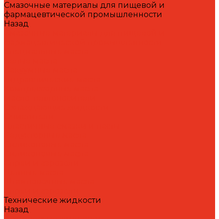
Смазочные материалы для пищевой и
фармацевтической промышленности
Назад
Смазочные материалы для пищевой и
фармацевтической промышленности
Специальные масла
Белые масла
Вакуумные масла
Гидравлические масла
Компрессорные масла
Масло-теплоносители
Охлаждающие жидкости
Очистители
Пластичные смазки и пасты
Редукторные масла
Силиконовые масла
Силиконовые масла
Спреи и аэрозоли
Цепные масла
Штамповочные масла
Спреи и аэрозоли
Технические жидкости
Назад
Технические жидкости