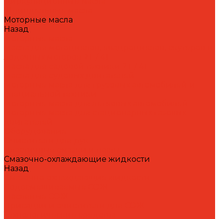
Циркуляционные масла
Шпиндельные масла
Моторные масла
Назад
Моторные масла
Масла для мотоциклов, квадроциклов, скутеров и
лодочных моторов 2T / 4T
Масла для садовой техники 2T / 4T
Масла для судовых двигателей
Моторные масла для грузовых автомобилей и
специальной техники
Моторные масла для легковых автомобилей
Моторные масла для стационарных газовых
двигателей
Оборудование
Очистители для рук
Пластичные смазки и пасты
Смазочно-охлаждающие жидкости
Назад
Смазочно-охлаждающие жидкости
Водосмешиваемые СОЖ
Масляные СОЖ
Присадки и очистители для СОЖ
Технологические средства