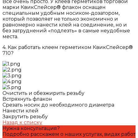
Все очень просто. У клеев герметиков торговой
марки КвикСпейсер® флакон оснащен
специальным удобным носиком-дозатором,
который позволяет не только экономично и
равномерно нанести клей на соединение, но и
без затруднений «подлезть» в самые неудобные
места.
4. Как работать клеем герметиком КвикСпейсер®
710?
Очистить и обезжирить резьбу
Встряхнуть флакон
Срезать носик до необходимого диаметра
Нанести клей
Закрутить резьбу
Назад к списку
Нужна консультация?
Подробно расскажем о наших услугах, видах работ