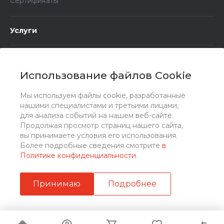
Сертификаты
Услуги
Контакты
Использование файлов Cookie
Мы используем файлы cookie, разработанные
+7 (4832) 77-01-30
Заказать звонок
нашими специалистами и третьими лицами,
+7 (930) 823-33-10
для анализа событий на нашем веб-сайте.
Продолжая просмотр страниц нашего сайта,
info@lubriforce.ru
вы принимаете условия его использования.
Более подробные сведения смотрите
в
Брянская обл., г. Брянск, Брянский р-н, с.
Политике конфиденциальности
.
Супонево, ул. Шоссейная, д. 32А, пом. 12
Принимаю
Подробнее