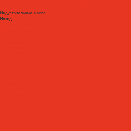
Средства для очистки и обезжиривания поверхностей и систем
Средства для травления и пассивации нержавеющей стали
Индустриальные масла
Назад
Индустриальные масла
Вакуумные масла
Гидравлические масла
Закалочные масла и среды
Индустриальные масла
Компрессорные масла
Масла - теплоносители
Масла для направляющих скольжения
Пневматические масла
Редукторные масла
Специальные масла
Текстильные масла
Трансформаторные масла
Турбинные масла
Формовочные масла
Холодильные масла
Цепные масла
Циркуляционные масла
Шпиндельные масла