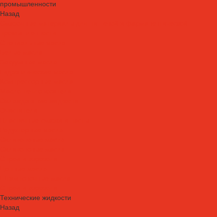
промышленности
Назад
Смазочные материалы для пищевой и фармацевтической
промышленности
Специальные масла
Белые масла
Вакуумные масла
Гидравлические масла
Компрессорные масла
Масло-теплоносители
Охлаждающие жидкости
Очистители
Пластичные смазки и пасты
Редукторные масла
Силиконовые масла
Силиконовые масла
Спреи и аэрозоли
Цепные масла
Штамповочные масла
Спреи и аэрозоли
Технические жидкости
Назад
Технические жидкости