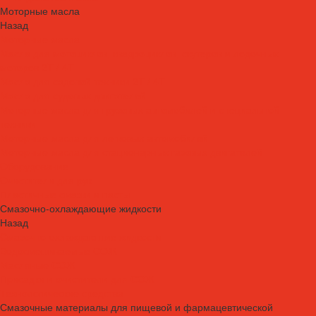
Моторные масла
Назад
Моторные масла
Масла для мотоциклов, квадроциклов, скутеров и лодочных
моторов 2T / 4T
Масла для садовой техники 2T / 4T
Масла для судовых двигателей
Моторные масла для грузовых автомобилей и специальной
техники
Моторные масла для легковых автомобилей
Моторные масла для стационарных газовых двигателей
Оборудование
Очистители для рук
Пластичные смазки и пасты
Смазочно-охлаждающие жидкости
Назад
Смазочно-охлаждающие жидкости
Водосмешиваемые СОЖ
Масляные СОЖ
Присадки и очистители для СОЖ
Технологические средства
Смазочные материалы для пищевой и фармацевтической