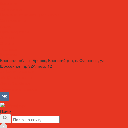
Вакансии
Сотрудники
Политика конфиденциальности
Сертификаты
Акции
Производители
Отзывы
Оплата
Доставка
Контакты
Брянская обл., г. Брянск, Брянский р-н, с. Супонево, ул.
Шоссейная, д. 32А, пом. 12
+7 (4832) 77-01-30
info@lubriforce.ru
Личный кабинет
Сравнение товаров
Поиск