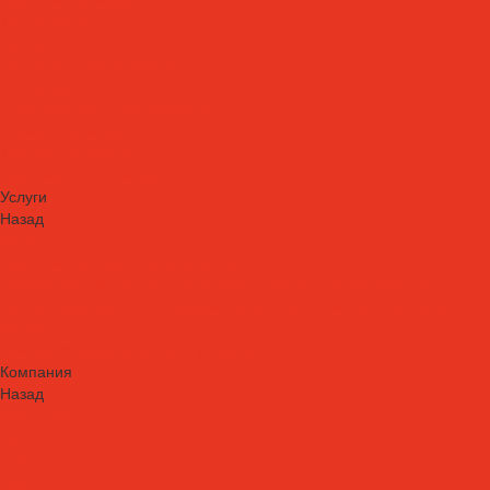
Теплоносители
AdBlue
Охлаждающие жидкости
Спецжидкости
Стеклоомывающие жидкости
Тормозные жидкости
Тракторные масла
Трансмиссионные масла
Услуги
Назад
Услуги
Технический аудит производства
Лабораторный анализ и мониторинг смазочных материалов
Сопровождение СОЖ. Профессиональная очистка и заправка
систем
Аренда оборудования для ухода за СОЖ
Компания
Назад
Компания
Новости
Статьи
Проекты