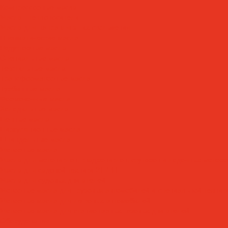
Компрессорные масла
Масла - теплоносители
Масла для направляющих скольжения
Пневматические масла
Редукторные масла
Специальные масла
Текстильные масла
Трансформаторные масла
Турбинные масла
Формовочные масла
Холодильные масла
Цепные масла
Циркуляционные масла
Шпиндельные масла
Моторные масла
Масла для мотоциклов, квадроциклов, скутеров и лодочных моторов
Масла для садовой техники 2T / 4T
Масла для судовых двигателей
Моторные масла для грузовых автомобилей и специальной техник
Моторные масла для легковых автомобилей
Моторные масла для стационарных газовых двигателей
Оборудование