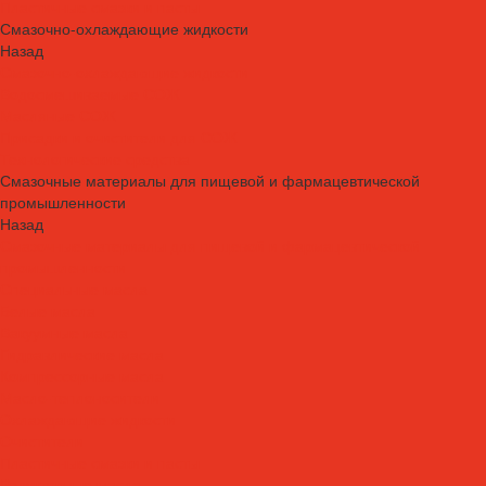
Пластичные смазки и пасты
Смазочно-охлаждающие жидкости
Назад
Смазочно-охлаждающие жидкости
Водосмешиваемые СОЖ
Масляные СОЖ
Присадки и очистители для СОЖ
Технологические средства
Смазочные материалы для пищевой и фармацевтической
промышленности
Назад
Смазочные материалы для пищевой и фармацевтической
промышленности
Специальные масла
Белые масла
Вакуумные масла
Гидравлические масла
Компрессорные масла
Масло-теплоносители
Охлаждающие жидкости
Очистители
Пластичные смазки и пасты
Редукторные масла