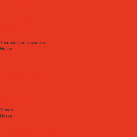
Силиконовые масла
Силиконовые масла
Спреи и аэрозоли
Цепные масла
Штамповочные масла
Спреи и аэрозоли
Технические жидкости
Назад
Технические жидкости
Теплоносители
AdBlue
Охлаждающие жидкости
Спецжидкости
Стеклоомывающие жидкости
Тормозные жидкости
Тракторные масла
Трансмиссионные масла
Услуги
Назад
Услуги
Технический аудит производства
Лабораторный анализ и мониторинг смазочных материалов