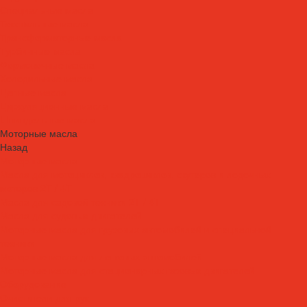
Специальные масла
Текстильные масла
Трансформаторные масла
Турбинные масла
Формовочные масла
Холодильные масла
Цепные масла
Циркуляционные масла
Шпиндельные масла
Моторные масла
Назад
Моторные масла
Масла для мотоциклов, квадроциклов, скутеров и лодочных
моторов 2T / 4T
Масла для садовой техники 2T / 4T
Масла для судовых двигателей
Моторные масла для грузовых автомобилей и специальной
техники
Моторные масла для легковых автомобилей
Моторные масла для стационарных газовых двигателей
Оборудование
Очистители для рук