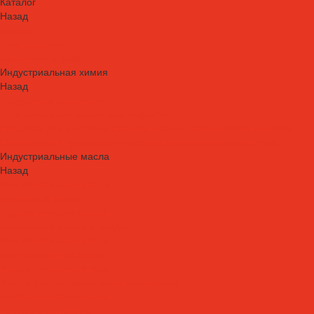
Каталог
Назад
Каталог
Автошампуни
Герметики и клеи
Индустриальная химия
Назад
Индустриальная химия
Антипригарные сварочные жидкости
Средства для очистки и обезжиривания поверхностей и систем
Средства для травления и пассивации нержавеющей стали
Индустриальные масла
Назад
Индустриальные масла
Вакуумные масла
Гидравлические масла
Закалочные масла и среды
Индустриальные масла
Компрессорные масла
Масла - теплоносители
Масла для направляющих скольжения
Пневматические масла
Редукторные масла