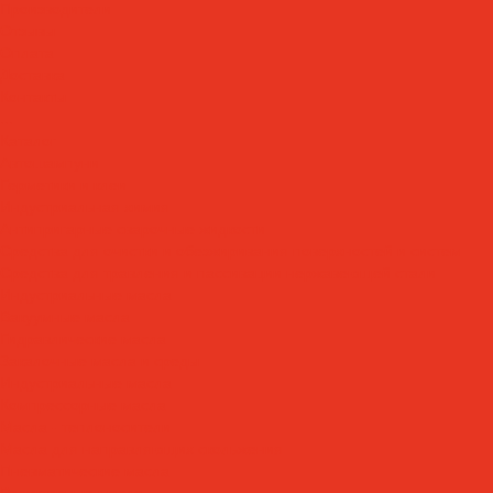
Производители
Отзывы
Оплата
Доставка
Контакты
...
Каталог
Автошампуни
Герметики и клеи
Индустриальная химия
Антипригарные сварочные жидкости
Средства для очистки и обезжиривания поверхностей и систем
Средства для травления и пассивации нержавеющей стали
Индустриальные масла
Вакуумные масла
Гидравлические масла
Закалочные масла и среды
Индустриальные масла
Компрессорные масла
Масла - теплоносители
Масла для направляющих скольжения
Пневматические масла
Редукторные масла