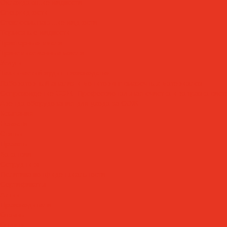
Охлаждающие жидкости
Спецжидкости
Стеклоомывающие жидкости
Тормозные жидкости
Тракторные масла
Трансмиссионные масла
Услуги
Технический аудит производства
Лабораторный анализ и мониторинг смазочных материалов
Сопровождение СОЖ. Профессиональная очистка и заправка сист
Аренда оборудования для ухода за СОЖ
Компания
Новости
Статьи
Проекты
Вакансии
Сотрудники
Политика конфиденциальности
Сертификаты
Акции
Производители
Отзывы
Оплата