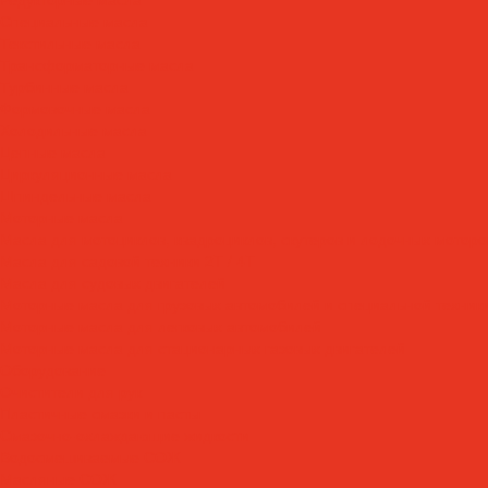
Специальные масла
Текстильные масла
Трансформаторные масла
Турбинные масла
Формовочные масла
Холодильные масла
Цепные масла
Циркуляционные масла
Шпиндельные масла
Моторные масла
Масла для мотоциклов, квадроциклов, скутеров и лодочных моторов
Масла для садовой техники 2T / 4T
Масла для судовых двигателей
Моторные масла для грузовых автомобилей и специальной техник
Моторные масла для легковых автомобилей
Моторные масла для стационарных газовых двигателей
Оборудование
Очистители для рук
Пластичные смазки и пасты
Смазочно-охлаждающие жидкости
Водосмешиваемые СОЖ
Масляные СОЖ