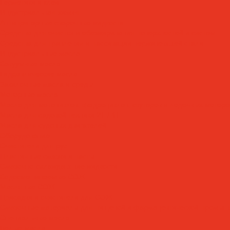
Герметики и клеи
Индустриальная химия
Антипригарные сварочные жидкости
Средства для очистки и обезжиривания поверхностей и систем
Средства для травления и пассивации нержавеющей стали
Индустриальные масла
Вакуумные масла
Гидравлические масла
Закалочные масла и среды
Моторные масла
Масла для мотоциклов, квадроциклов, скутеров и лодочных моторов
Масла для садовой техники 2T / 4T
Масла для судовых двигателей
Оборудование
Очистители для рук
Пластичные смазки и пасты
Смазочно-охлаждающие жидкости
Водосмешиваемые СОЖ
Масляные СОЖ
Присадки и очистители для СОЖ
Смазочные материалы для пищевой и фармацевтической промыш
Специальные масла
Белые масла