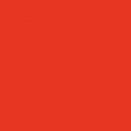
Присадки и очистители для СОЖ
Технологические средства
Смазочные материалы для пищевой и фармацевтической промыш
Специальные масла
Белые масла
Вакуумные масла
Гидравлические масла
Компрессорные масла
Масло-теплоносители
Охлаждающие жидкости
Очистители
Пластичные смазки и пасты
Редукторные масла
Силиконовые масла
Силиконовые масла
Спреи и аэрозоли
Цепные масла
Штамповочные масла
Спреи и аэрозоли
Технические жидкости
Теплоносители
AdBlue