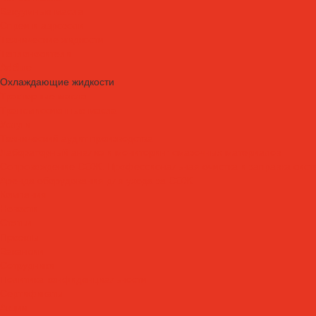
Вакуумные масла
Спреи и аэрозоли
Технические жидкости
Теплоносители
AdBlue
Охлаждающие жидкости
Тракторные масла
Трансмиссионные масла
Услуги
Технический аудит производства
Лабораторный анализ и мониторинг смазочных материалов
Сопровождение СОЖ. Профессиональная очистка и заправка сист
Аренда оборудования для ухода за СОЖ
Компания
Новости
Статьи
Проекты
Вакансии
Сотрудники
Политика конфиденциальности
Сертификаты
Акции