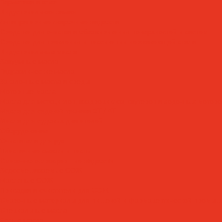
Герметики и клеи
Индустриальная химия
Антипригарные сварочные жидкости
Средства для очистки и обезжиривания поверхностей и систем
Средства для травления и пассивации нержавеющей стали
Индустриальные масла
Вакуумные масла
Гидравлические масла
Закалочные масла и среды
Моторные масла
Масла для мотоциклов, квадроциклов, скутеров и лодочных моторов
Масла для садовой техники 2T / 4T
Масла для судовых двигателей
Оборудование
Очистители для рук
Пластичные смазки и пасты
Смазочно-охлаждающие жидкости
Водосмешиваемые СОЖ
Масляные СОЖ
Присадки и очистители для СОЖ
Смазочные материалы для пищевой и фармацевтической промыш
Специальные масла
Белые масла