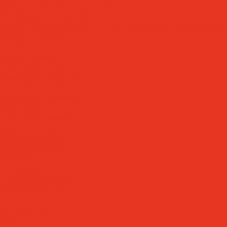
Присадки и очистители для СОЖ
Технологические средства
Смазочные материалы для пищевой и фармацевтической промыш
Специальные масла
Белые масла
Вакуумные масла
Гидравлические масла
Компрессорные масла
Масло-теплоносители
Охлаждающие жидкости
Очистители
Пластичные смазки и пасты
Редукторные масла
Силиконовые масла
Силиконовые масла
Спреи и аэрозоли
Цепные масла
Штамповочные масла
Спреи и аэрозоли
Технические жидкости
Теплоносители
AdBlue