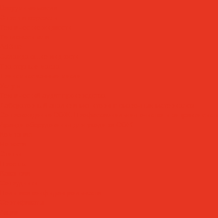
Вакуумные масла
Спреи и аэрозоли
Технические жидкости
Теплоносители
AdBlue
Охлаждающие жидкости
Тракторные масла
Трансмиссионные масла
Услуги
Технический аудит производства
Лабораторный анализ и мониторинг смазочных материалов
Сопровождение СОЖ. Профессиональная очистка и заправка сист
Аренда оборудования для ухода за СОЖ
Компания
Новости
Статьи
Проекты
Вакансии
Сотрудники
Политика конфиденциальности
Сертификаты
Акции