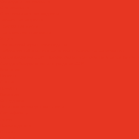
Охлаждающие жидкости
Спецжидкости
Стеклоомывающие жидкости
Тормозные жидкости
Тракторные масла
Трансмиссионные масла
Услуги
Технический аудит производства
Лабораторный анализ и мониторинг смазочных материалов
Сопровождение СОЖ. Профессиональная очистка и заправка сист
Аренда оборудования для ухода за СОЖ
Компания
Новости
Статьи
Проекты
Вакансии
Сотрудники
Политика конфиденциальности
Сертификаты
Акции
Производители
Отзывы
Оплата