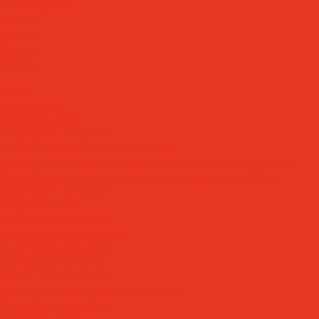
Производители
Отзывы
Оплата
Доставка
Контакты
...
Каталог
Автошампуни
Герметики и клеи
Индустриальная химия
Антипригарные сварочные жидкости
Средства для очистки и обезжиривания поверхностей и систем
Средства для травления и пассивации нержавеющей стали
Индустриальные масла
Вакуумные масла
Гидравлические масла
Закалочные масла и среды
Индустриальные масла
Компрессорные масла
Масла - теплоносители
Масла для направляющих скольжения
Пневматические масла
Редукторные масла