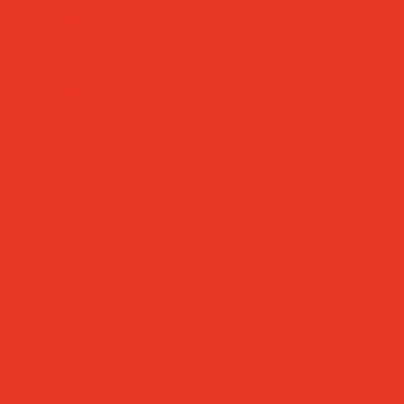
Специальные масла
Текстильные масла
Трансформаторные масла
Турбинные масла
Формовочные масла
Холодильные масла
Цепные масла
Циркуляционные масла
Шпиндельные масла
Моторные масла
Масла для мотоциклов, квадроциклов, скутеров и лодочных моторов
Масла для садовой техники 2T / 4T
Масла для судовых двигателей
Моторные масла для грузовых автомобилей и специальной техник
Моторные масла для легковых автомобилей
Моторные масла для стационарных газовых двигателей
Оборудование
Очистители для рук
Пластичные смазки и пасты
Смазочно-охлаждающие жидкости
Водосмешиваемые СОЖ
Масляные СОЖ