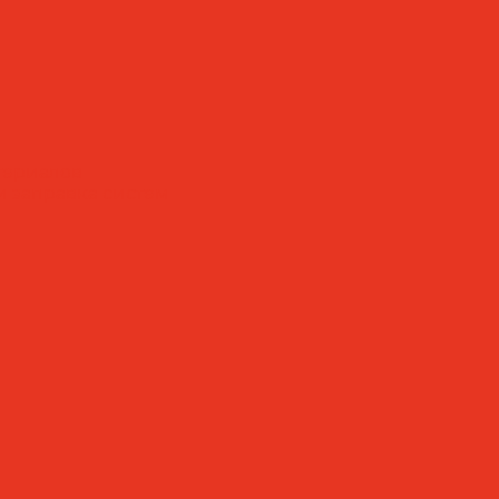
териалов
 заправка систем