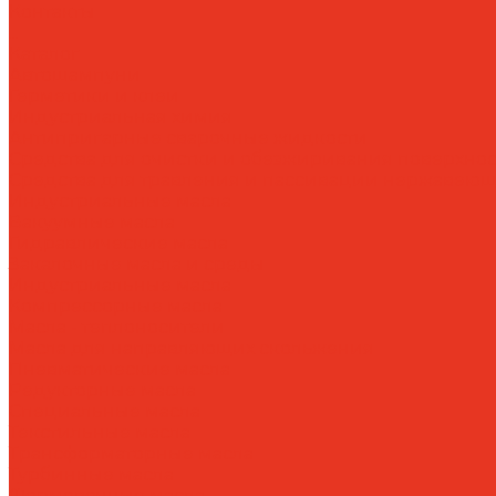
Контакты
...
Каталог
Автошампуни
Герметики и клеи
Индустриальная химия
Антипригарные сварочные жидкости
Средства для очистки и обезжиривания поверхнос
Средства для травления и пассивации нержавеющ
Индустриальные масла
Вакуумные масла
Гидравлические масла
Закалочные масла и среды
Индустриальные масла
Компрессорные масла
Масла - теплоносители
Масла для направляющих скольжения
Пневматические масла
Редукторные масла
Специальные масла
Текстильные масла
Трансформаторные масла
Турбинные масла
Формовочные масла