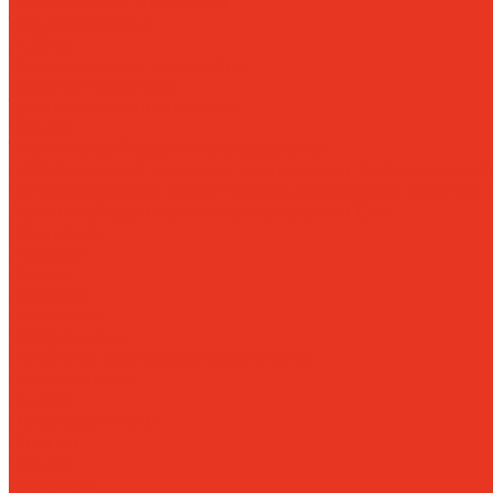
Технические жидкости
Теплоносители
AdBlue
Охлаждающие жидкости
Тракторные масла
Трансмиссионные масла
Услуги
Технический аудит производства
Лабораторный анализ и мониторинг смазочных ма
Сопровождение СОЖ. Профессиональная очистка и
Аренда оборудования для ухода за СОЖ
Компания
Новости
Статьи
Проекты
Вакансии
Сотрудники
Политика конфиденциальности
Сертификаты
Акции
Производители
Отзывы
Оплата
Доставка