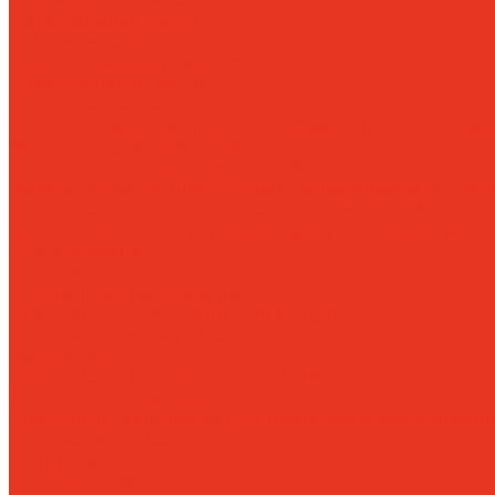
Холодильные масла
Цепные масла
Циркуляционные масла
Шпиндельные масла
Моторные масла
Масла для мотоциклов, квадроциклов, скутеров и л
Масла для садовой техники 2T / 4T
Масла для судовых двигателей
Моторные масла для грузовых автомобилей и спе
Моторные масла для легковых автомобилей
Моторные масла для стационарных газовых двигат
Оборудование
Очистители для рук
Пластичные смазки и пасты
Смазочно-охлаждающие жидкости
Водосмешиваемые СОЖ
Масляные СОЖ
Присадки и очистители для СОЖ
Технологические средства
Смазочные материалы для пищевой и фармацевт
Специальные масла
Белые масла
Вакуумные масла