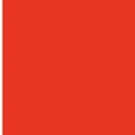
Гидравлические масла
Компрессорные масла
Масло-теплоносители
Охлаждающие жидкости
Очистители
Пластичные смазки и пасты
Редукторные масла
Силиконовые масла
Силиконовые масла
Спреи и аэрозоли
Цепные масла
Штамповочные масла
Спреи и аэрозоли
Технические жидкости
Теплоносители
AdBlue
Охлаждающие жидкости
Спецжидкости
Стеклоомывающие жидкости
Тормозные жидкости
Тракторные масла
Трансмиссионные масла
Услуги
Технический аудит производства