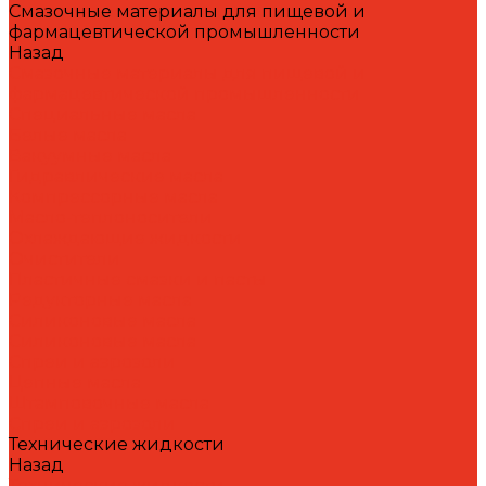
Смазочные материалы для пищевой и
фармацевтической промышленности
Назад
Смазочные материалы для пищевой и
фармацевтической промышленности
Специальные масла
Белые масла
Вакуумные масла
Гидравлические масла
Компрессорные масла
Масло-теплоносители
Охлаждающие жидкости
Очистители
Пластичные смазки и пасты
Редукторные масла
Силиконовые масла
Силиконовые масла
Спреи и аэрозоли
Цепные масла
Штамповочные масла
Спреи и аэрозоли
Технические жидкости
Назад
Технические жидкости