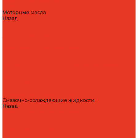
Циркуляционные масла
Шпиндельные масла
Моторные масла
Назад
Моторные масла
Масла для мотоциклов, квадроциклов, скутеров и
лодочных моторов 2T / 4T
Масла для садовой техники 2T / 4T
Масла для судовых двигателей
Моторные масла для грузовых автомобилей и
специальной техники
Моторные масла для легковых автомобилей
Моторные масла для стационарных газовых
двигателей
Оборудование
Очистители для рук
Пластичные смазки и пасты
Смазочно-охлаждающие жидкости
Назад
Смазочно-охлаждающие жидкости
Водосмешиваемые СОЖ
Масляные СОЖ
Присадки и очистители для СОЖ
Технологические средства