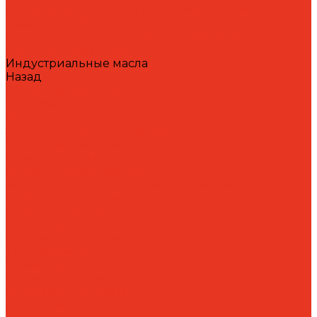
Средства для очистки и обезжиривания
поверхностей и систем
Средства для травления и пассивации
нержавеющей стали
Индустриальные масла
Назад
Индустриальные масла
Вакуумные масла
Гидравлические масла
Закалочные масла и среды
Индустриальные масла
Компрессорные масла
Масла - теплоносители
Масла для направляющих скольжения
Пневматические масла
Редукторные масла
Специальные масла
Текстильные масла
Трансформаторные масла
Турбинные масла
Формовочные масла
Холодильные масла
Цепные масла