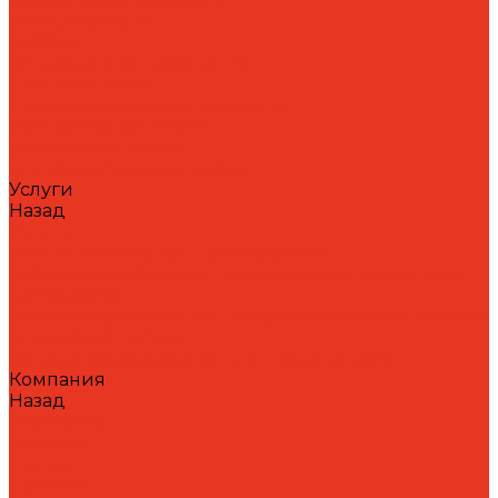
Теплоносители
AdBlue
Охлаждающие жидкости
Спецжидкости
Стеклоомывающие жидкости
Тормозные жидкости
Тракторные масла
Трансмиссионные масла
Услуги
Назад
Услуги
Технический аудит производства
Лабораторный анализ и мониторинг смазочных
материалов
Сопровождение СОЖ. Профессиональная очистка
и заправка систем
Аренда оборудования для ухода за СОЖ
Компания
Назад
Компания
Новости
Статьи
Проекты