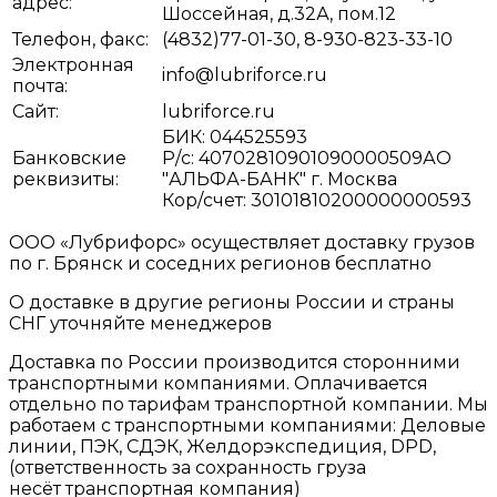
адрес:
Шоссейная, д.32А, пом.12
Телефон, факс:
(4832)77-01-30, 8-930-823-33-10
Электронная
info@lubriforce.ru
почта:
Сайт:
lubriforce.ru
БИК: 044525593
Банковские
Р/с: 40702810901090000509АО
реквизиты:
"АЛЬФА-БАНК" г. Москва
Кор/счет: 30101810200000000593
ООО «Лубрифорс» осуществляет доставку грузов
по г. Брянск и соседних регионов бесплатно
О доставке в другие регионы России и страны
СНГ уточняйте менеджеров
Доставка по России производится сторонними
транспортными компаниями. Оплачивается
отдельно по тарифам транспортной компании. Мы
работаем с транспортными компаниями: Деловые
линии, ПЭК, СДЭК, Желдорэкспедиция, DPD,
(ответственность за сохранность груза
несёт транспортная компания)