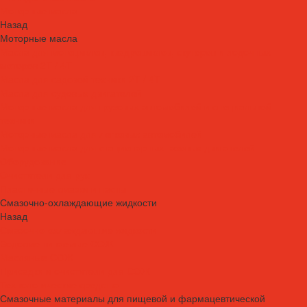
Моторные масла
Назад
Моторные масла
Масла для мотоциклов, квадроциклов, скутеров и лодочных
моторов 2T / 4T
Масла для садовой техники 2T / 4T
Масла для судовых двигателей
Моторные масла для грузовых автомобилей и специальной
техники
Моторные масла для легковых автомобилей
Моторные масла для стационарных газовых двигателей
Оборудование
Очистители для рук
Пластичные смазки и пасты
Смазочно-охлаждающие жидкости
Назад
Смазочно-охлаждающие жидкости
Водосмешиваемые СОЖ
Масляные СОЖ
Присадки и очистители для СОЖ
Технологические средства
Смазочные материалы для пищевой и фармацевтической