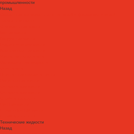
промышленности
Назад
Смазочные материалы для пищевой и фармацевтической
промышленности
Специальные масла
Белые масла
Вакуумные масла
Гидравлические масла
Компрессорные масла
Масло-теплоносители
Охлаждающие жидкости
Очистители
Пластичные смазки и пасты
Редукторные масла
Силиконовые масла
Силиконовые масла
Спреи и аэрозоли
Цепные масла
Штамповочные масла
Спреи и аэрозоли
Технические жидкости
Назад
Технические жидкости