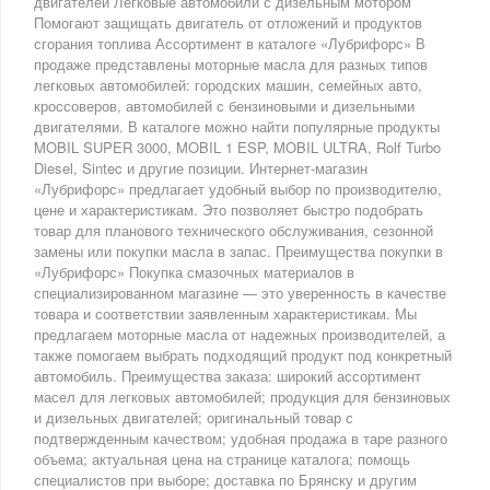
двигателей Легковые автомобили с дизельным мотором
Помогают защищать двигатель от отложений и продуктов
сгорания топлива Ассортимент в каталоге «Лубрифорс» В
продаже представлены моторные масла для разных типов
легковых автомобилей: городских машин, семейных авто,
кроссоверов, автомобилей с бензиновыми и дизельными
двигателями. В каталоге можно найти популярные продукты
MOBIL SUPER 3000, MOBIL 1 ESP, MOBIL ULTRA, Rolf Turbo
Diesel, Sintec и другие позиции. Интернет-магазин
«Лубрифорс» предлагает удобный выбор по производителю,
цене и характеристикам. Это позволяет быстро подобрать
товар для планового технического обслуживания, сезонной
замены или покупки масла в запас. Преимущества покупки в
«Лубрифорс» Покупка смазочных материалов в
специализированном магазине — это уверенность в качестве
товара и соответствии заявленным характеристикам. Мы
предлагаем моторные масла от надежных производителей, а
также помогаем выбрать подходящий продукт под конкретный
автомобиль. Преимущества заказа: широкий ассортимент
масел для легковых автомобилей; продукция для бензиновых
и дизельных двигателей; оригинальный товар с
подтвержденным качеством; удобная продажа в таре разного
объема; актуальная цена на странице каталога; помощь
специалистов при выборе; доставка по Брянску и другим