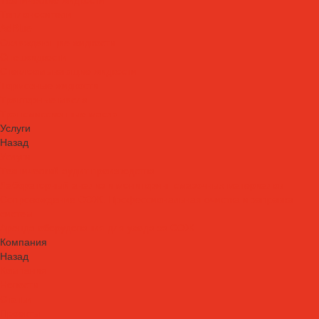
Теплоносители
AdBlue
Охлаждающие жидкости
Спецжидкости
Стеклоомывающие жидкости
Тормозные жидкости
Тракторные масла
Трансмиссионные масла
Услуги
Назад
Услуги
Технический аудит производства
Лабораторный анализ и мониторинг смазочных материалов
Сопровождение СОЖ. Профессиональная очистка и заправка
систем
Аренда оборудования для ухода за СОЖ
Компания
Назад
Компания
Новости
Статьи
Проекты