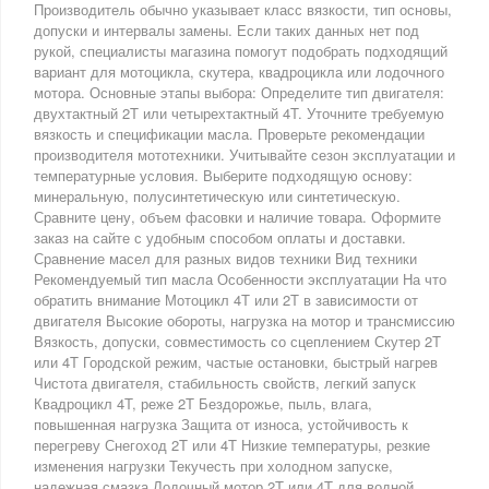
Производитель обычно указывает класс вязкости, тип основы,
допуски и интервалы замены. Если таких данных нет под
рукой, специалисты магазина помогут подобрать подходящий
вариант для мотоцикла, скутера, квадроцикла или лодочного
мотора. Основные этапы выбора: Определите тип двигателя:
двухтактный 2T или четырехтактный 4T. Уточните требуемую
вязкость и спецификации масла. Проверьте рекомендации
производителя мототехники. Учитывайте сезон эксплуатации и
температурные условия. Выберите подходящую основу:
минеральную, полусинтетическую или синтетическую.
Сравните цену, объем фасовки и наличие товара. Оформите
заказ на сайте с удобным способом оплаты и доставки.
Сравнение масел для разных видов техники Вид техники
Рекомендуемый тип масла Особенности эксплуатации На что
обратить внимание Мотоцикл 4T или 2T в зависимости от
двигателя Высокие обороты, нагрузка на мотор и трансмиссию
Вязкость, допуски, совместимость со сцеплением Скутер 2T
или 4T Городской режим, частые остановки, быстрый нагрев
Чистота двигателя, стабильность свойств, легкий запуск
Квадроцикл 4T, реже 2T Бездорожье, пыль, влага,
повышенная нагрузка Защита от износа, устойчивость к
перегреву Снегоход 2T или 4T Низкие температуры, резкие
изменения нагрузки Текучесть при холодном запуске,
надежная смазка Лодочный мотор 2T или 4T для водной