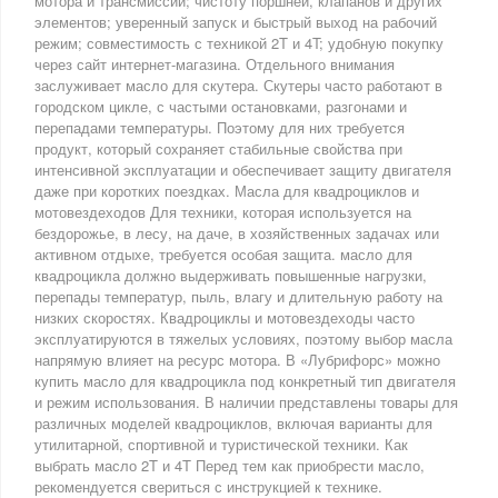
мотора и трансмиссии; чистоту поршней, клапанов и других
элементов; уверенный запуск и быстрый выход на рабочий
режим; совместимость с техникой 2T и 4T; удобную покупку
через сайт интернет-магазина. Отдельного внимания
заслуживает масло для скутера. Скутеры часто работают в
городском цикле, с частыми остановками, разгонами и
перепадами температуры. Поэтому для них требуется
продукт, который сохраняет стабильные свойства при
интенсивной эксплуатации и обеспечивает защиту двигателя
даже при коротких поездках. Масла для квадроциклов и
мотовездеходов Для техники, которая используется на
бездорожье, в лесу, на даче, в хозяйственных задачах или
активном отдыхе, требуется особая защита. масло для
квадроцикла должно выдерживать повышенные нагрузки,
перепады температур, пыль, влагу и длительную работу на
низких скоростях. Квадроциклы и мотовездеходы часто
эксплуатируются в тяжелых условиях, поэтому выбор масла
напрямую влияет на ресурс мотора. В «Лубрифорс» можно
купить масло для квадроцикла под конкретный тип двигателя
и режим использования. В наличии представлены товары для
различных моделей квадроциклов, включая варианты для
утилитарной, спортивной и туристической техники. Как
выбрать масло 2T и 4T Перед тем как приобрести масло,
рекомендуется свериться с инструкцией к технике.