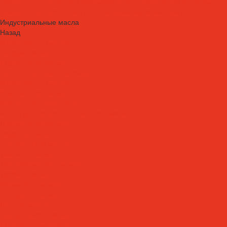
Средства для очистки и обезжиривания поверхностей и систем
Средства для травления и пассивации нержавеющей стали
Индустриальные масла
Назад
Индустриальные масла
Вакуумные масла
Гидравлические масла
Закалочные масла и среды
Индустриальные масла
Компрессорные масла
Масла - теплоносители
Масла для направляющих скольжения
Пневматические масла
Редукторные масла
Специальные масла
Текстильные масла
Трансформаторные масла
Турбинные масла
Формовочные масла
Холодильные масла
Цепные масла
Циркуляционные масла
Шпиндельные масла