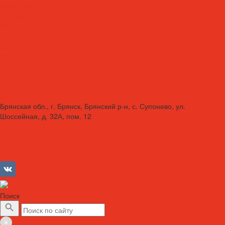
Вакансии
Сотрудники
Политика конфиденциальности
Сертификаты
Акции
Производители
Отзывы
Оплата
Доставка
Контакты
Брянская обл., г. Брянск, Брянский р-н, с. Супонево, ул.
Шоссейная, д. 32А, пом. 12
+7 (4832) 77-01-30
info@lubriforce.ru
Личный кабинет
Сравнение товаров
Поиск