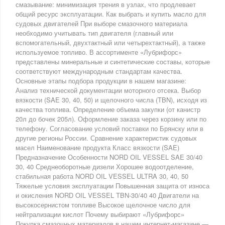
смазывание: минимизация трения в узлах, что продлевает
общий ресурс эксплуатации. Как выбрать и купить масло для
судовых двигателей При выборе смазочного материала
необходимо учитывать тип двигателя (главный или
вспомогательный, двухтактный или четырехтактный), а также
используемое топливо. В ассортименте «Лубрифорс»
представлены минеральные и синтетические составы, которые
соответствуют международным стандартам качества.
Основные этапы подбора продукции в нашем магазине:
Анализ технической документации моторного отсека. Выбор
вязкости (SAE 30, 40, 50) и щелочного числа (TBN), исходя из
качества топлива. Определение объема закупки (от канистр
20л до бочек 205л). Оформление заказа через корзину или по
телефону. Согласование условий поставки по Брянску или в
другие регионы России. Сравнение характеристик судовых
масел Наименование продукта Класс вязкости (SAE)
Предназначение Особенности NORD OIL VESSEL SAE 30/40
30, 40 Среднеоборотные дизели Хорошее водоотделение,
стабильная работа NORD OIL VESSEL ULTRA 30, 40, 50
Тяжелые условия эксплуатации Повышенная защита от износа
и окисления NORD OIL VESSEL TBN-30/40 40 Двигатели на
высокосернистом топливе Высокое щелочное число для
нейтрализации кислот Почему выбирают «Лубрифорс»
Покупка смазочных материалов в нашем интернет-магазине —