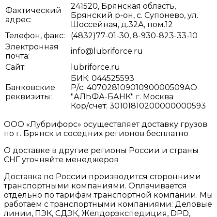
241520, Брянская область,
Фактический
Брянский р-он, с. Супонево, ул.
адрес:
Шоссейная, д.32А, пом.12
Телефон, факс:
(4832)77-01-30, 8-930-823-33-10
Электронная
info@lubriforce.ru
почта:
Сайт:
lubriforce.ru
БИК: 044525593
Банковские
Р/с: 40702810901090000509АО
реквизиты:
"АЛЬФА-БАНК" г. Москва
Кор/счет: 30101810200000000593
ООО «Лубрифорс» осуществляет доставку грузов
по г. Брянск и соседних регионов бесплатно
О доставке в другие регионы России и страны
СНГ уточняйте менеджеров
Доставка по России производится сторонними
транспортными компаниями. Оплачивается
отдельно по тарифам транспортной компании. Мы
работаем с транспортными компаниями: Деловые
линии, ПЭК, СДЭК, Желдорэкспедиция, DPD,