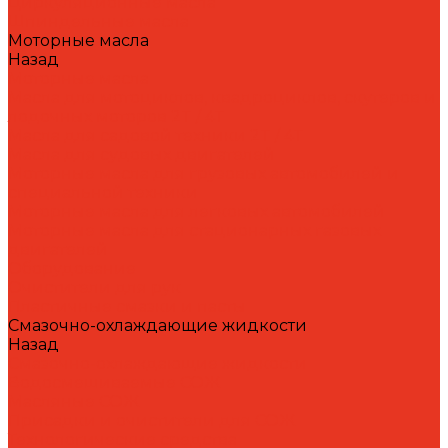
Циркуляционные масла
Шпиндельные масла
Моторные масла
Назад
Моторные масла
Масла для мотоциклов, квадроциклов, скутеров и
лодочных моторов 2T / 4T
Масла для садовой техники 2T / 4T
Масла для судовых двигателей
Моторные масла для грузовых автомобилей и
специальной техники
Моторные масла для легковых автомобилей
Моторные масла для стационарных газовых
двигателей
Оборудование
Очистители для рук
Пластичные смазки и пасты
Смазочно-охлаждающие жидкости
Назад
Смазочно-охлаждающие жидкости
Водосмешиваемые СОЖ
Масляные СОЖ
Присадки и очистители для СОЖ
Технологические средства