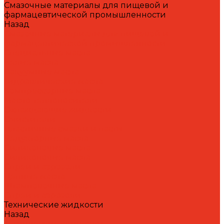
Смазочные материалы для пищевой и
фармацевтической промышленности
Назад
Смазочные материалы для пищевой и
фармацевтической промышленности
Специальные масла
Белые масла
Вакуумные масла
Гидравлические масла
Компрессорные масла
Масло-теплоносители
Охлаждающие жидкости
Очистители
Пластичные смазки и пасты
Редукторные масла
Силиконовые масла
Силиконовые масла
Спреи и аэрозоли
Цепные масла
Штамповочные масла
Спреи и аэрозоли
Технические жидкости
Назад
Технические жидкости