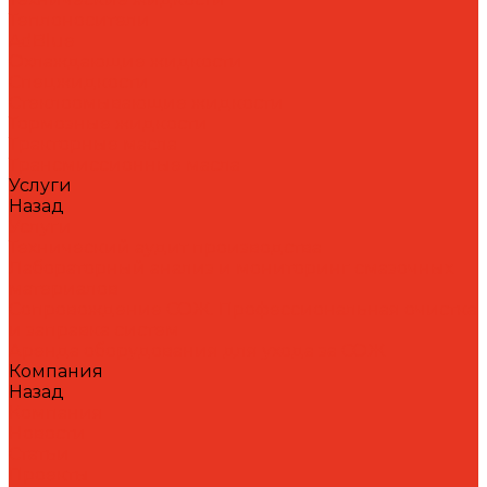
Теплоносители
AdBlue
Охлаждающие жидкости
Спецжидкости
Стеклоомывающие жидкости
Тормозные жидкости
Тракторные масла
Трансмиссионные масла
Услуги
Назад
Услуги
Технический аудит производства
Лабораторный анализ и мониторинг смазочных
материалов
Сопровождение СОЖ. Профессиональная очистка
и заправка систем
Аренда оборудования для ухода за СОЖ
Компания
Назад
Компания
Новости
Статьи
Проекты