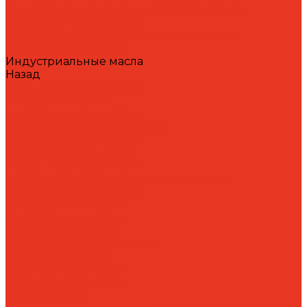
Средства для очистки и обезжиривания
поверхностей и систем
Средства для травления и пассивации
нержавеющей стали
Индустриальные масла
Назад
Индустриальные масла
Вакуумные масла
Гидравлические масла
Закалочные масла и среды
Индустриальные масла
Компрессорные масла
Масла - теплоносители
Масла для направляющих скольжения
Пневматические масла
Редукторные масла
Специальные масла
Текстильные масла
Трансформаторные масла
Турбинные масла
Формовочные масла
Холодильные масла
Цепные масла