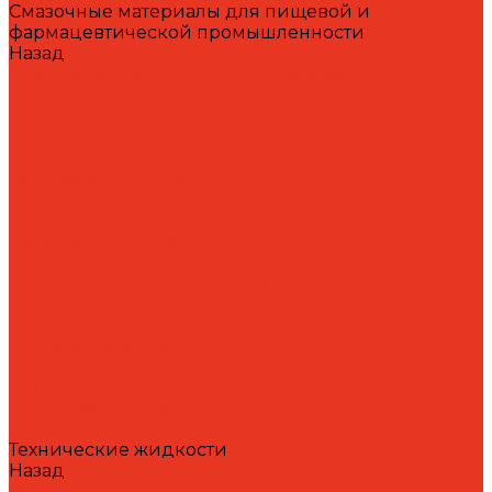
Смазочные материалы для пищевой и
фармацевтической промышленности
Назад
Смазочные материалы для пищевой и
фармацевтической промышленности
Специальные масла
Белые масла
Вакуумные масла
Гидравлические масла
Компрессорные масла
Масло-теплоносители
Охлаждающие жидкости
Очистители
Пластичные смазки и пасты
Редукторные масла
Силиконовые масла
Силиконовые масла
Спреи и аэрозоли
Цепные масла
Штамповочные масла
Спреи и аэрозоли
Технические жидкости
Назад
Технические жидкости