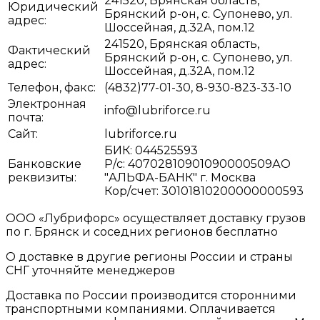
241520, Брянская область,
Юридический
Брянский р-он, с. Супонево, ул.
адрес:
Шоссейная, д.32А, пом.12
241520, Брянская область,
Фактический
Брянский р-он, с. Супонево, ул.
адрес:
Шоссейная, д.32А, пом.12
Телефон, факс:
(4832)77-01-30, 8-930-823-33-10
Электронная
info@lubriforce.ru
почта:
Сайт:
lubriforce.ru
БИК: 044525593
Банковские
Р/с: 40702810901090000509АО
реквизиты:
"АЛЬФА-БАНК" г. Москва
Кор/счет: 30101810200000000593
ООО «Лубрифорс» осуществляет доставку грузов
по г. Брянск и соседних регионов бесплатно
О доставке в другие регионы России и страны
СНГ уточняйте менеджеров
Доставка по России производится сторонними
транспортными компаниями. Оплачивается