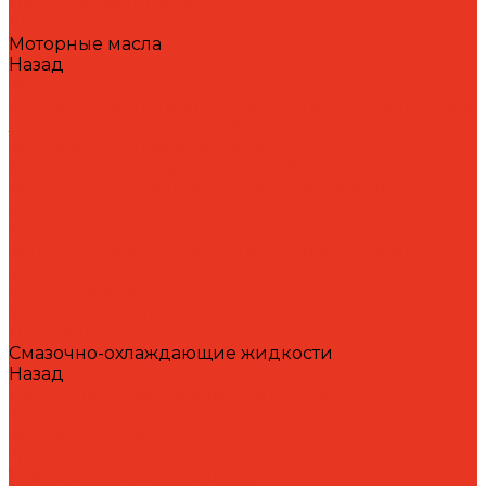
Циркуляционные масла
Шпиндельные масла
Моторные масла
Назад
Моторные масла
Масла для мотоциклов, квадроциклов, скутеров и
лодочных моторов 2T / 4T
Масла для садовой техники 2T / 4T
Масла для судовых двигателей
Моторные масла для грузовых автомобилей и
специальной техники
Моторные масла для легковых автомобилей
Моторные масла для стационарных газовых
двигателей
Оборудование
Очистители для рук
Пластичные смазки и пасты
Смазочно-охлаждающие жидкости
Назад
Смазочно-охлаждающие жидкости
Водосмешиваемые СОЖ
Масляные СОЖ
Присадки и очистители для СОЖ
Технологические средства