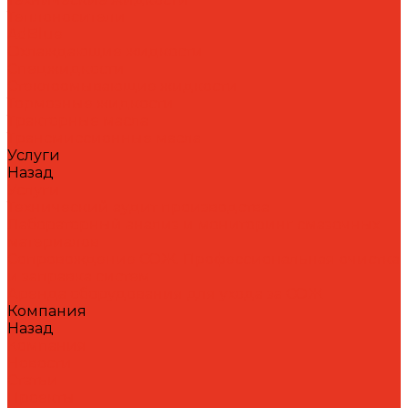
Теплоносители
AdBlue
Охлаждающие жидкости
Спецжидкости
Стеклоомывающие жидкости
Тормозные жидкости
Тракторные масла
Трансмиссионные масла
Услуги
Назад
Услуги
Технический аудит производства
Лабораторный анализ и мониторинг смазочных
материалов
Сопровождение СОЖ. Профессиональная очистка
и заправка систем
Аренда оборудования для ухода за СОЖ
Компания
Назад
Компания
Новости
Статьи
Проекты