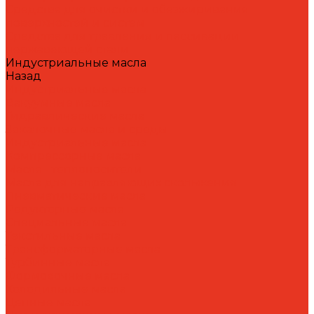
Средства для очистки и обезжиривания
поверхностей и систем
Средства для травления и пассивации
нержавеющей стали
Индустриальные масла
Назад
Индустриальные масла
Вакуумные масла
Гидравлические масла
Закалочные масла и среды
Индустриальные масла
Компрессорные масла
Масла - теплоносители
Масла для направляющих скольжения
Пневматические масла
Редукторные масла
Специальные масла
Текстильные масла
Трансформаторные масла
Турбинные масла
Формовочные масла
Холодильные масла
Цепные масла