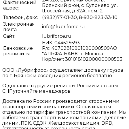
Фактический
Брянский р-он, с. Супонево, ул.
адрес:
Шоссейная, д.32А, пом.12
Телефон, факс:
(4832)77-01-30, 8-930-823-33-10
Электронная
info@lubriforce.ru
почта:
Сайт:
lubriforce.ru
БИК: 044525593
Банковские
Р/с: 40702810901090000509АО
реквизиты:
"АЛЬФА-БАНК" г. Москва
Кор/счет: 30101810200000000593
ООО «Лубрифорс» осуществляет доставку грузов
по г. Брянск и соседних регионов бесплатно
О доставке в другие регионы России и страны
СНГ уточняйте менеджеров
Доставка по России производится сторонними
транспортными компаниями. Оплачивается
отдельно по тарифам транспортной компании. Мы
работаем с транспортными компаниями: Деловые
линии, ПЭК, СДЭК, Желдорэкспедиция, DPD,
(ответственность за сохранность груза