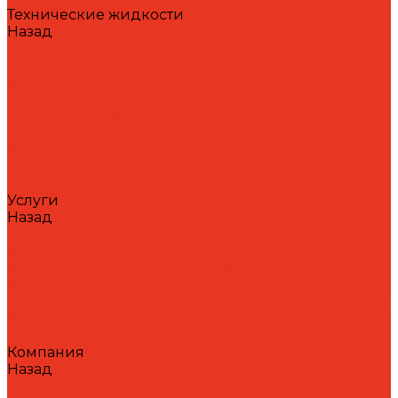
Технические жидкости
Назад
Технические жидкости
Теплоносители
AdBlue
Охлаждающие жидкости
Спецжидкости
Стеклоомывающие жидкости
Тормозные жидкости
Тракторные масла
Трансмиссионные масла
Услуги
Назад
Услуги
Технический аудит производства
Лабораторный анализ и мониторинг смазочных
материалов
Сопровождение СОЖ. Профессиональная очистка
и заправка систем
Аренда оборудования для ухода за СОЖ
Компания
Назад
Компания