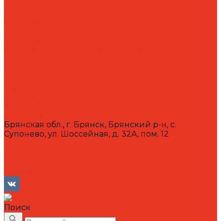
Новости
Статьи
Проекты
Вакансии
Сотрудники
Политика конфиденциальности
Сертификаты
Акции
Производители
Отзывы
Оплата
Доставка
Контакты
Брянская обл., г. Брянск, Брянский р-н, с.
Супонево, ул. Шоссейная, д. 32А, пом. 12
+7 (4832) 77-01-30
info@lubriforce.ru
Личный кабинет
Сравнение товаров
Поиск