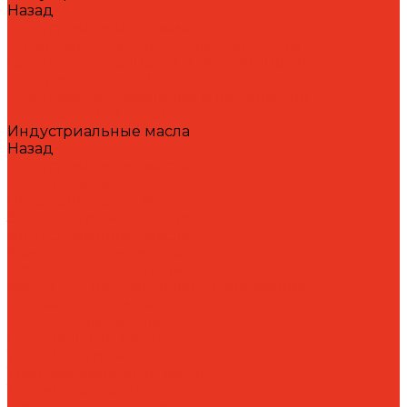
Назад
Индустриальная химия
Антипригарные сварочные жидкости
Средства для очистки и обезжиривания
поверхностей и систем
Средства для травления и пассивации
нержавеющей стали
Индустриальные масла
Назад
Индустриальные масла
Вакуумные масла
Гидравлические масла
Закалочные масла и среды
Индустриальные масла
Компрессорные масла
Масла - теплоносители
Масла для направляющих скольжения
Пневматические масла
Редукторные масла
Специальные масла
Текстильные масла
Трансформаторные масла
Турбинные масла