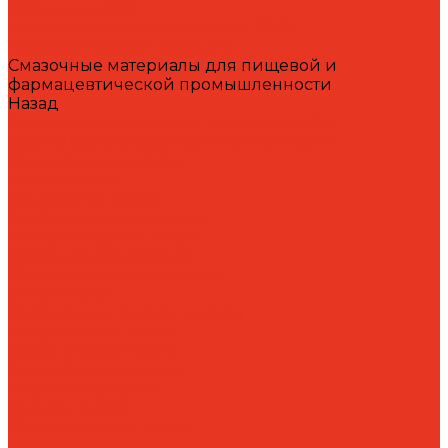
Масляные СОЖ
Присадки и очистители для СОЖ
Технологические средства
Смазочные материалы для пищевой и
фармацевтической промышленности
Назад
Смазочные материалы для пищевой и
фармацевтической промышленности
Специальные масла
Белые масла
Вакуумные масла
Гидравлические масла
Компрессорные масла
Масло-теплоносители
Охлаждающие жидкости
Очистители
Пластичные смазки и пасты
Редукторные масла
Силиконовые масла
Силиконовые масла
Спреи и аэрозоли
Цепные масла
Штамповочные масла
Спреи и аэрозоли