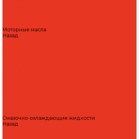
Формовочные масла
Холодильные масла
Цепные масла
Циркуляционные масла
Шпиндельные масла
Моторные масла
Назад
Моторные масла
Масла для мотоциклов, квадроциклов, скутеров и
лодочных моторов 2T / 4T
Масла для садовой техники 2T / 4T
Масла для судовых двигателей
Моторные масла для грузовых автомобилей и
специальной техники
Моторные масла для легковых автомобилей
Моторные масла для стационарных газовых
двигателей
Оборудование
Очистители для рук
Пластичные смазки и пасты
Смазочно-охлаждающие жидкости
Назад
Смазочно-охлаждающие жидкости
Водосмешиваемые СОЖ