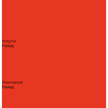
Теплоносители
AdBlue
Охлаждающие жидкости
Спецжидкости
Стеклоомывающие жидкости
Тормозные жидкости
Тракторные масла
Трансмиссионные масла
Услуги
Назад
Услуги
Технический аудит производства
Лабораторный анализ и мониторинг смазочных
материалов
Сопровождение СОЖ. Профессиональная очистка
и заправка систем
Аренда оборудования для ухода за СОЖ
Компания
Назад
Компания
Новости
Статьи
Проекты