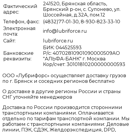
241520, Брянская область,
Фактический
Брянский р-он, с. Супонево, ул.
адрес:
Шоссейная, д.32А, пом.12
Телефон, факс:
(4832)77-01-30, 8-930-823-33-10
Электронная
info@lubriforce.ru
почта:
Сайт:
lubriforce.ru
БИК: 044525593
Банковские
Р/с: 40702810901090000509АО
реквизиты:
"АЛЬФА-БАНК" г. Москва
Кор/счет: 30101810200000000593
ООО «Лубрифорс» осуществляет доставку грузов
по г. Брянск и соседних регионов бесплатно
О доставке в другие регионы России и страны
СНГ уточняйте менеджеров
Доставка по России производится сторонними
транспортными компаниями. Оплачивается
отдельно по тарифам транспортной компании. Мы
работаем с транспортными компаниями: Деловые
линии, ПЭК, СДЭК, Желдорэкспедиция, DPD,