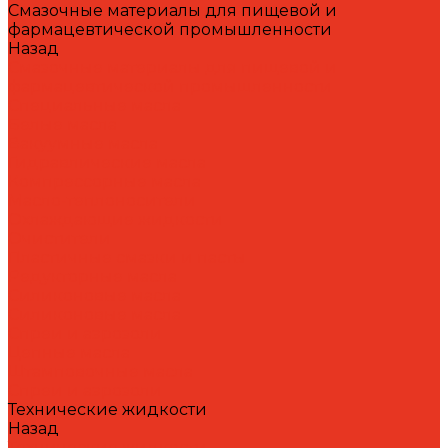
Смазочные материалы для пищевой и
фармацевтической промышленности
Назад
Смазочные материалы для пищевой и
фармацевтической промышленности
Специальные масла
Белые масла
Вакуумные масла
Гидравлические масла
Компрессорные масла
Масло-теплоносители
Охлаждающие жидкости
Очистители
Пластичные смазки и пасты
Редукторные масла
Силиконовые масла
Силиконовые масла
Спреи и аэрозоли
Цепные масла
Штамповочные масла
Спреи и аэрозоли
Технические жидкости
Назад
Технические жидкости