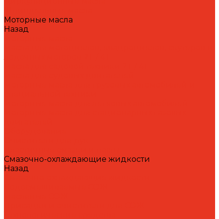
Циркуляционные масла
Шпиндельные масла
Моторные масла
Назад
Моторные масла
Масла для мотоциклов, квадроциклов, скутеров и
лодочных моторов 2T / 4T
Масла для садовой техники 2T / 4T
Масла для судовых двигателей
Моторные масла для грузовых автомобилей и
специальной техники
Моторные масла для легковых автомобилей
Моторные масла для стационарных газовых
двигателей
Оборудование
Очистители для рук
Пластичные смазки и пасты
Смазочно-охлаждающие жидкости
Назад
Смазочно-охлаждающие жидкости
Водосмешиваемые СОЖ
Масляные СОЖ
Присадки и очистители для СОЖ
Технологические средства