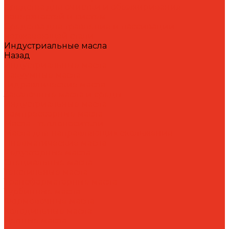
Средства для очистки и обезжиривания
поверхностей и систем
Средства для травления и пассивации
нержавеющей стали
Индустриальные масла
Назад
Индустриальные масла
Вакуумные масла
Гидравлические масла
Закалочные масла и среды
Индустриальные масла
Компрессорные масла
Масла - теплоносители
Масла для направляющих скольжения
Пневматические масла
Редукторные масла
Специальные масла
Текстильные масла
Трансформаторные масла
Турбинные масла
Формовочные масла
Холодильные масла
Цепные масла