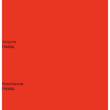
Теплоносители
AdBlue
Охлаждающие жидкости
Спецжидкости
Стеклоомывающие жидкости
Тормозные жидкости
Тракторные масла
Трансмиссионные масла
Услуги
Назад
Услуги
Технический аудит производства
Лабораторный анализ и мониторинг смазочных
материалов
Сопровождение СОЖ. Профессиональная очистка
и заправка систем
Аренда оборудования для ухода за СОЖ
Компания
Назад
Компания
Новости
Статьи
Проекты