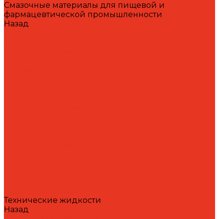
Смазочные материалы для пищевой и
фармацевтической промышленности
Назад
Смазочные материалы для пищевой и
фармацевтической промышленности
Специальные масла
Белые масла
Вакуумные масла
Гидравлические масла
Компрессорные масла
Масло-теплоносители
Охлаждающие жидкости
Очистители
Пластичные смазки и пасты
Редукторные масла
Силиконовые масла
Силиконовые масла
Спреи и аэрозоли
Цепные масла
Штамповочные масла
Спреи и аэрозоли
Технические жидкости
Назад
Технические жидкости