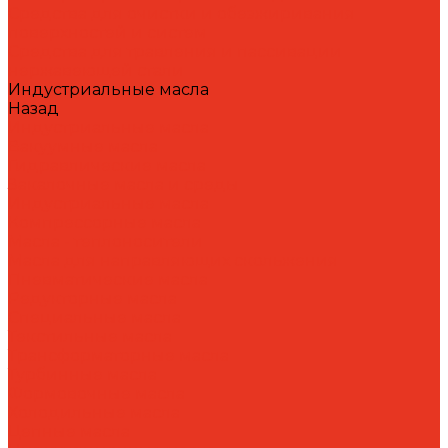
Средства для очистки и обезжиривания
поверхностей и систем
Средства для травления и пассивации
нержавеющей стали
Индустриальные масла
Назад
Индустриальные масла
Вакуумные масла
Гидравлические масла
Закалочные масла и среды
Индустриальные масла
Компрессорные масла
Масла - теплоносители
Масла для направляющих скольжения
Пневматические масла
Редукторные масла
Специальные масла
Текстильные масла
Трансформаторные масла
Турбинные масла
Формовочные масла
Холодильные масла
Цепные масла