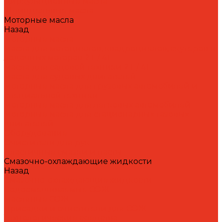
Циркуляционные масла
Шпиндельные масла
Моторные масла
Назад
Моторные масла
Масла для мотоциклов, квадроциклов, скутеров и
лодочных моторов 2T / 4T
Масла для садовой техники 2T / 4T
Масла для судовых двигателей
Моторные масла для грузовых автомобилей и
специальной техники
Моторные масла для легковых автомобилей
Моторные масла для стационарных газовых
двигателей
Оборудование
Очистители для рук
Пластичные смазки и пасты
Смазочно-охлаждающие жидкости
Назад
Смазочно-охлаждающие жидкости
Водосмешиваемые СОЖ
Масляные СОЖ
Присадки и очистители для СОЖ
Технологические средства