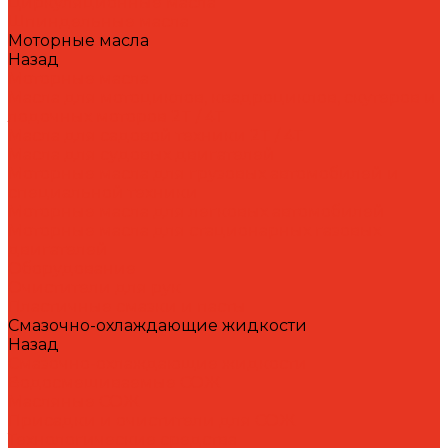
Циркуляционные масла
Шпиндельные масла
Моторные масла
Назад
Моторные масла
Масла для мотоциклов, квадроциклов, скутеров и
лодочных моторов 2T / 4T
Масла для садовой техники 2T / 4T
Масла для судовых двигателей
Моторные масла для грузовых автомобилей и
специальной техники
Моторные масла для легковых автомобилей
Моторные масла для стационарных газовых
двигателей
Оборудование
Очистители для рук
Пластичные смазки и пасты
Смазочно-охлаждающие жидкости
Назад
Смазочно-охлаждающие жидкости
Водосмешиваемые СОЖ
Масляные СОЖ
Присадки и очистители для СОЖ
Технологические средства