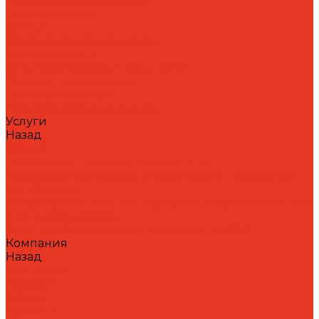
Теплоносители
AdBlue
Охлаждающие жидкости
Спецжидкости
Стеклоомывающие жидкости
Тормозные жидкости
Тракторные масла
Трансмиссионные масла
Услуги
Назад
Услуги
Технический аудит производства
Лабораторный анализ и мониторинг смазочных
материалов
Сопровождение СОЖ. Профессиональная очистка
и заправка систем
Аренда оборудования для ухода за СОЖ
Компания
Назад
Компания
Новости
Статьи
Проекты