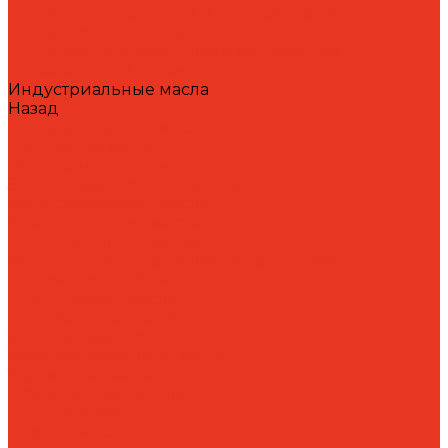
Средства для очистки и обезжиривания
поверхностей и систем
Средства для травления и пассивации
нержавеющей стали
Индустриальные масла
Назад
Индустриальные масла
Вакуумные масла
Гидравлические масла
Закалочные масла и среды
Индустриальные масла
Компрессорные масла
Масла - теплоносители
Масла для направляющих скольжения
Пневматические масла
Редукторные масла
Специальные масла
Текстильные масла
Трансформаторные масла
Турбинные масла
Формовочные масла
Холодильные масла
Цепные масла