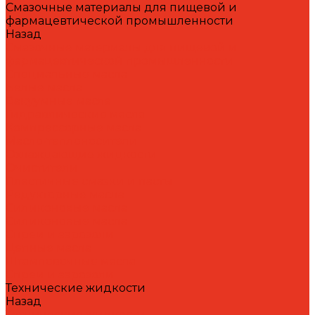
Смазочные материалы для пищевой и
фармацевтической промышленности
Назад
Смазочные материалы для пищевой и
фармацевтической промышленности
Специальные масла
Белые масла
Вакуумные масла
Гидравлические масла
Компрессорные масла
Масло-теплоносители
Охлаждающие жидкости
Очистители
Пластичные смазки и пасты
Редукторные масла
Силиконовые масла
Силиконовые масла
Спреи и аэрозоли
Цепные масла
Штамповочные масла
Спреи и аэрозоли
Технические жидкости
Назад
Технические жидкости