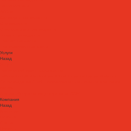
Теплоносители
AdBlue
Охлаждающие жидкости
Спецжидкости
Стеклоомывающие жидкости
Тормозные жидкости
Тракторные масла
Трансмиссионные масла
Услуги
Назад
Услуги
Технический аудит производства
Лабораторный анализ и мониторинг смазочных материалов
Сопровождение СОЖ. Профессиональная очистка и заправка
систем
Аренда оборудования для ухода за СОЖ
Компания
Назад
Компания
Новости
Статьи
Проекты