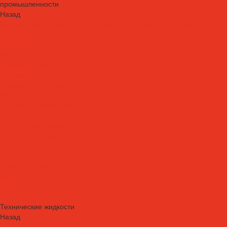
промышленности
Назад
Смазочные материалы для пищевой и фармацевтической
промышленности
Специальные масла
Белые масла
Вакуумные масла
Гидравлические масла
Компрессорные масла
Масло-теплоносители
Охлаждающие жидкости
Очистители
Пластичные смазки и пасты
Редукторные масла
Силиконовые масла
Силиконовые масла
Спреи и аэрозоли
Цепные масла
Штамповочные масла
Спреи и аэрозоли
Технические жидкости
Назад
Технические жидкости