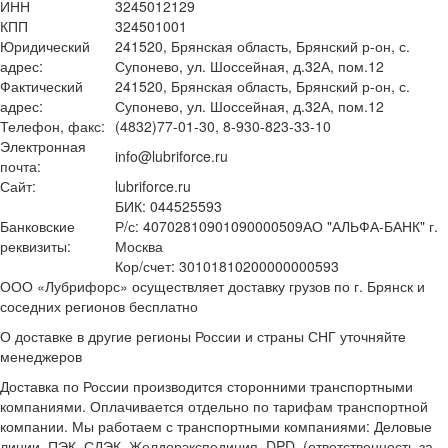
ИНН
3245012129
КПП
324501001
Юридический
241520, Брянская область, Брянский р-он, с.
адрес:
Супонево, ул. Шоссейная, д.32А, пом.12
Фактический
241520, Брянская область, Брянский р-он, с.
адрес:
Супонево, ул. Шоссейная, д.32А, пом.12
Телефон, факс:
(4832)77-01-30, 8-930-823-33-10
Электронная
info@lubriforce.ru
почта:
Сайт:
lubriforce.ru
БИК: 044525593
Банковские
Р/с: 40702810901090000509АО "АЛЬФА-БАНК" г.
реквизиты:
Москва
Кор/счет: 30101810200000000593
ООО «Лубрифорс» осуществляет доставку грузов по г. Брянск и
соседних регионов бесплатно
О доставке в другие регионы России и страны СНГ уточняйте
менеджеров
Доставка по России производится сторонними транспортными
компаниями. Оплачивается отдельно по тарифам транспортной
компании. Мы работаем с транспортными компаниями: Деловые
линии, ПЭК, СДЭК, Желдорэкспедиция, DPD, (ответственность за