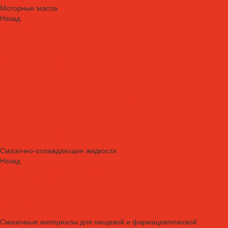
Моторные масла
Назад
Моторные масла
Масла для мотоциклов, квадроциклов, скутеров и лодочных
моторов 2T / 4T
Масла для садовой техники 2T / 4T
Масла для судовых двигателей
Моторные масла для грузовых автомобилей и специальной
техники
Моторные масла для легковых автомобилей
Моторные масла для стационарных газовых двигателей
Оборудование
Очистители для рук
Пластичные смазки и пасты
Смазочно-охлаждающие жидкости
Назад
Смазочно-охлаждающие жидкости
Водосмешиваемые СОЖ
Масляные СОЖ
Присадки и очистители для СОЖ
Технологические средства
Смазочные материалы для пищевой и фармацевтической