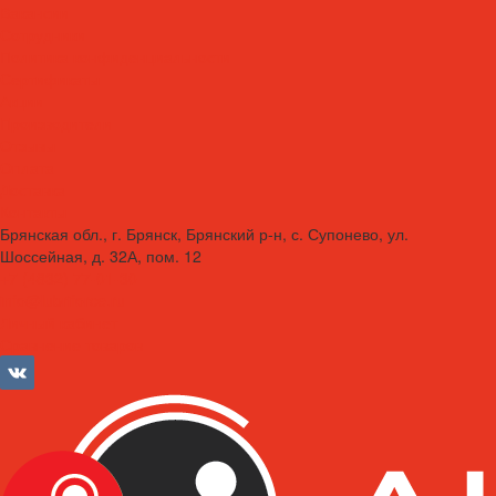
Вакансии
Сотрудники
Политика конфиденциальности
Сертификаты
Акции
Производители
Отзывы
Оплата
Доставка
Контакты
Брянская обл., г. Брянск, Брянский р-н, с. Супонево, ул.
Шоссейная, д. 32А, пом. 12
+7 (4832) 77-01-30
info@lubriforce.ru
Личный кабинет
Сравнение товаров