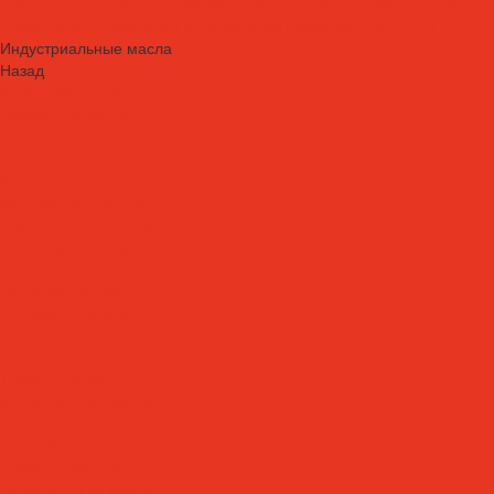
Средства для очистки и обезжиривания поверхностей и систем
Средства для травления и пассивации нержавеющей стали
Индустриальные масла
Назад
Индустриальные масла
Вакуумные масла
Гидравлические масла
Закалочные масла и среды
Индустриальные масла
Компрессорные масла
Масла - теплоносители
Масла для направляющих скольжения
Пневматические масла
Редукторные масла
Специальные масла
Текстильные масла
Трансформаторные масла
Турбинные масла
Формовочные масла
Холодильные масла
Цепные масла
Циркуляционные масла
Шпиндельные масла