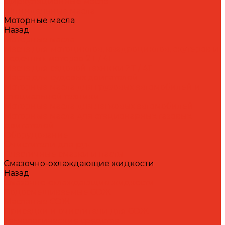
Циркуляционные масла
Шпиндельные масла
Моторные масла
Назад
Моторные масла
Масла для мотоциклов, квадроциклов, скутеров и
лодочных моторов 2T / 4T
Масла для садовой техники 2T / 4T
Масла для судовых двигателей
Моторные масла для грузовых автомобилей и
специальной техники
Моторные масла для легковых автомобилей
Моторные масла для стационарных газовых
двигателей
Оборудование
Очистители для рук
Пластичные смазки и пасты
Смазочно-охлаждающие жидкости
Назад
Смазочно-охлаждающие жидкости
Водосмешиваемые СОЖ
Масляные СОЖ
Присадки и очистители для СОЖ
Технологические средства