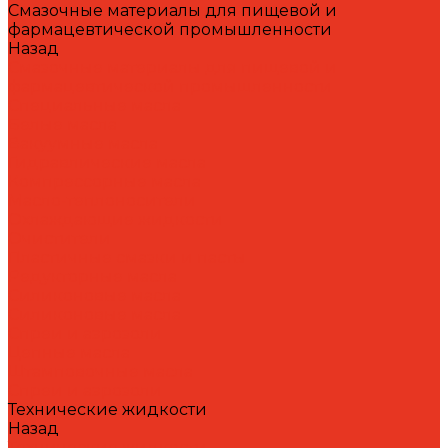
Смазочные материалы для пищевой и
фармацевтической промышленности
Назад
Смазочные материалы для пищевой и
фармацевтической промышленности
Специальные масла
Белые масла
Вакуумные масла
Гидравлические масла
Компрессорные масла
Масло-теплоносители
Охлаждающие жидкости
Очистители
Пластичные смазки и пасты
Редукторные масла
Силиконовые масла
Силиконовые масла
Спреи и аэрозоли
Цепные масла
Штамповочные масла
Спреи и аэрозоли
Технические жидкости
Назад
Технические жидкости