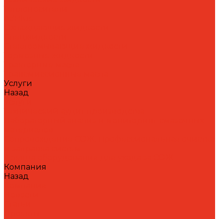
Теплоносители
AdBlue
Охлаждающие жидкости
Спецжидкости
Стеклоомывающие жидкости
Тормозные жидкости
Тракторные масла
Трансмиссионные масла
Услуги
Назад
Услуги
Технический аудит производства
Лабораторный анализ и мониторинг смазочных
материалов
Сопровождение СОЖ. Профессиональная очистка
и заправка систем
Аренда оборудования для ухода за СОЖ
Компания
Назад
Компания
Новости
Статьи
Проекты