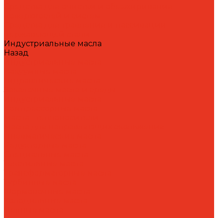
Средства для очистки и обезжиривания
поверхностей и систем
Средства для травления и пассивации
нержавеющей стали
Индустриальные масла
Назад
Индустриальные масла
Вакуумные масла
Гидравлические масла
Закалочные масла и среды
Индустриальные масла
Компрессорные масла
Масла - теплоносители
Масла для направляющих скольжения
Пневматические масла
Редукторные масла
Специальные масла
Текстильные масла
Трансформаторные масла
Турбинные масла
Формовочные масла
Холодильные масла
Цепные масла