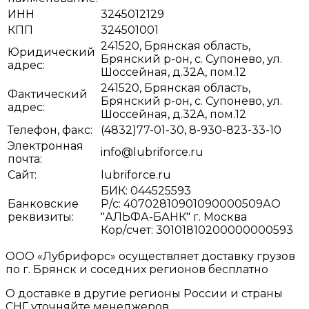
ИНН
3245012129
КПП
324501001
241520, Брянская область,
Юридический
Брянский р-он, с. Супонево, ул.
адрес:
Шоссейная, д.32А, пом.12
241520, Брянская область,
Фактический
Брянский р-он, с. Супонево, ул.
адрес:
Шоссейная, д.32А, пом.12
Телефон, факс:
(4832)77-01-30, 8-930-823-33-10
Электронная
info@lubriforce.ru
почта:
Сайт:
lubriforce.ru
БИК: 044525593
Банковские
Р/с: 40702810901090000509АО
реквизиты:
"АЛЬФА-БАНК" г. Москва
Кор/счет: 30101810200000000593
ООО «Лубрифорс» осуществляет доставку грузов
по г. Брянск и соседних регионов бесплатно
О доставке в другие регионы России и страны
СНГ уточняйте менеджеров