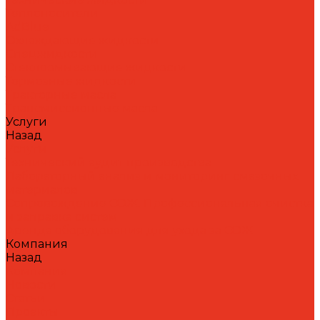
Теплоносители
AdBlue
Охлаждающие жидкости
Спецжидкости
Стеклоомывающие жидкости
Тормозные жидкости
Тракторные масла
Трансмиссионные масла
Услуги
Назад
Услуги
Технический аудит производства
Лабораторный анализ и мониторинг смазочных
материалов
Сопровождение СОЖ. Профессиональная очистка
и заправка систем
Аренда оборудования для ухода за СОЖ
Компания
Назад
Компания
Новости
Статьи
Проекты