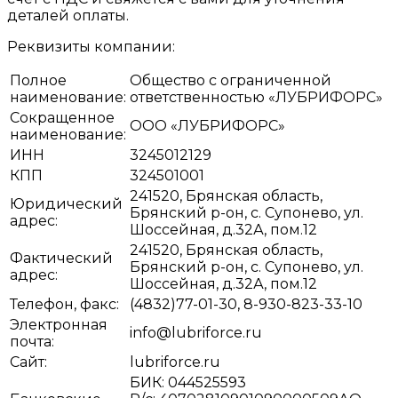
деталей оплаты.
Реквизиты компании:
Полное
Общество с ограниченной
наименование:
ответственностью «ЛУБРИФОРС»
Сокращенное
ООО «ЛУБРИФОРС»
наименование:
ИНН
3245012129
КПП
324501001
241520, Брянская область,
Юридический
Брянский р-он, с. Супонево, ул.
адрес:
Шоссейная, д.32А, пом.12
241520, Брянская область,
Фактический
Брянский р-он, с. Супонево, ул.
адрес:
Шоссейная, д.32А, пом.12
Телефон, факс:
(4832)77-01-30, 8-930-823-33-10
Электронная
info@lubriforce.ru
почта:
Сайт:
lubriforce.ru
БИК: 044525593