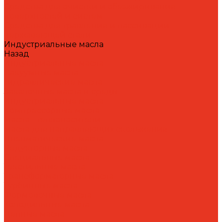
Средства для очистки и обезжиривания
поверхностей и систем
Средства для травления и пассивации
нержавеющей стали
Индустриальные масла
Назад
Индустриальные масла
Вакуумные масла
Гидравлические масла
Закалочные масла и среды
Индустриальные масла
Компрессорные масла
Масла - теплоносители
Масла для направляющих скольжения
Пневматические масла
Редукторные масла
Специальные масла
Текстильные масла
Трансформаторные масла
Турбинные масла
Формовочные масла
Холодильные масла
Цепные масла