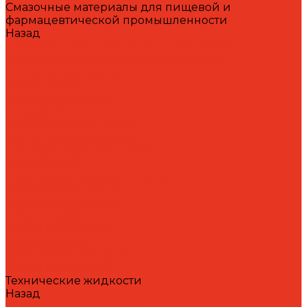
Смазочные материалы для пищевой и
фармацевтической промышленности
Назад
Смазочные материалы для пищевой и
фармацевтической промышленности
Специальные масла
Белые масла
Вакуумные масла
Гидравлические масла
Компрессорные масла
Масло-теплоносители
Охлаждающие жидкости
Очистители
Пластичные смазки и пасты
Редукторные масла
Силиконовые масла
Силиконовые масла
Спреи и аэрозоли
Цепные масла
Штамповочные масла
Спреи и аэрозоли
Технические жидкости
Назад
Технические жидкости