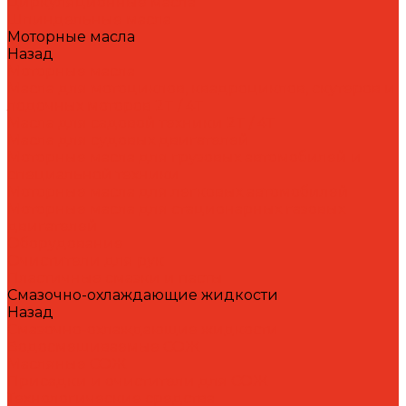
Циркуляционные масла
Шпиндельные масла
Моторные масла
Назад
Моторные масла
Масла для мотоциклов, квадроциклов, скутеров и
лодочных моторов 2T / 4T
Масла для садовой техники 2T / 4T
Масла для судовых двигателей
Моторные масла для грузовых автомобилей и
специальной техники
Моторные масла для легковых автомобилей
Моторные масла для стационарных газовых
двигателей
Оборудование
Очистители для рук
Пластичные смазки и пасты
Смазочно-охлаждающие жидкости
Назад
Смазочно-охлаждающие жидкости
Водосмешиваемые СОЖ
Масляные СОЖ
Присадки и очистители для СОЖ
Технологические средства