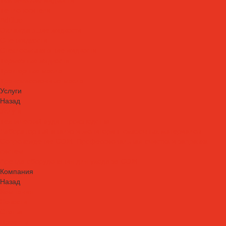
Теплоносители
AdBlue
Охлаждающие жидкости
Спецжидкости
Стеклоомывающие жидкости
Тормозные жидкости
Тракторные масла
Трансмиссионные масла
Услуги
Назад
Услуги
Технический аудит производства
Лабораторный анализ и мониторинг смазочных материалов
Сопровождение СОЖ. Профессиональная очистка и заправка
систем
Аренда оборудования для ухода за СОЖ
Компания
Назад
Компания
Новости
Статьи
Проекты