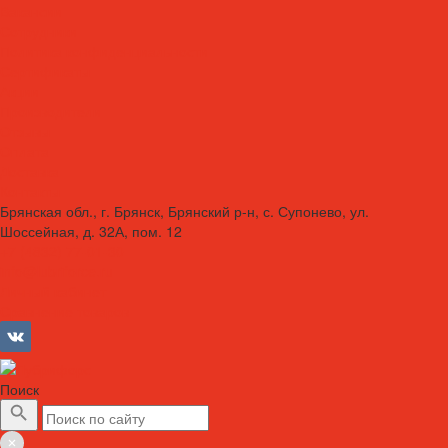
Вакансии
Сотрудники
Политика конфиденциальности
Сертификаты
Акции
Производители
Отзывы
Оплата
Доставка
Контакты
Брянская обл., г. Брянск, Брянский р-н, с. Супонево, ул.
Шоссейная, д. 32А, пом. 12
+7 (4832) 77-01-30
info@lubriforce.ru
Личный кабинет
Сравнение товаров
Поиск