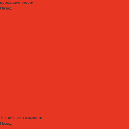
промышленности
Назад
Смазочные материалы для пищевой и фармацевтической
промышленности
Специальные масла
Белые масла
Вакуумные масла
Гидравлические масла
Компрессорные масла
Масло-теплоносители
Охлаждающие жидкости
Очистители
Пластичные смазки и пасты
Редукторные масла
Силиконовые масла
Силиконовые масла
Спреи и аэрозоли
Цепные масла
Штамповочные масла
Спреи и аэрозоли
Технические жидкости
Назад
Технические жидкости