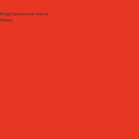
Средства для очистки и обезжиривания поверхностей и систем
Средства для травления и пассивации нержавеющей стали
Индустриальные масла
Назад
Индустриальные масла
Вакуумные масла
Гидравлические масла
Закалочные масла и среды
Индустриальные масла
Компрессорные масла
Масла - теплоносители
Масла для направляющих скольжения
Пневматические масла
Редукторные масла
Специальные масла
Текстильные масла
Трансформаторные масла
Турбинные масла
Формовочные масла
Холодильные масла
Цепные масла
Циркуляционные масла
Шпиндельные масла