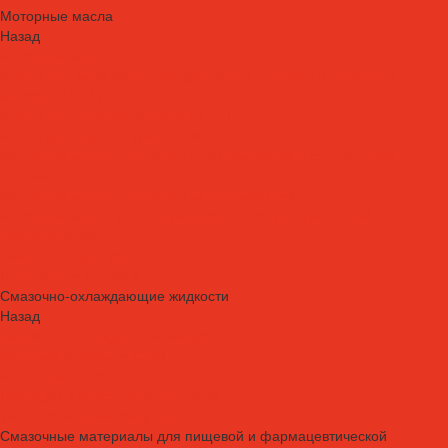
Моторные масла
Назад
Моторные масла
Масла для мотоциклов, квадроциклов, скутеров и лодочных
моторов 2T / 4T
Масла для садовой техники 2T / 4T
Масла для судовых двигателей
Моторные масла для грузовых автомобилей и специальной
техники
Моторные масла для легковых автомобилей
Моторные масла для стационарных газовых двигателей
Оборудование
Очистители для рук
Пластичные смазки и пасты
Смазочно-охлаждающие жидкости
Назад
Смазочно-охлаждающие жидкости
Водосмешиваемые СОЖ
Масляные СОЖ
Присадки и очистители для СОЖ
Технологические средства
Смазочные материалы для пищевой и фармацевтической