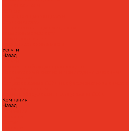
Теплоносители
AdBlue
Охлаждающие жидкости
Спецжидкости
Стеклоомывающие жидкости
Тормозные жидкости
Тракторные масла
Трансмиссионные масла
Услуги
Назад
Услуги
Технический аудит производства
Лабораторный анализ и мониторинг смазочных
материалов
Сопровождение СОЖ. Профессиональная очистка
и заправка систем
Аренда оборудования для ухода за СОЖ
Компания
Назад
Компания
Новости
Статьи
Проекты