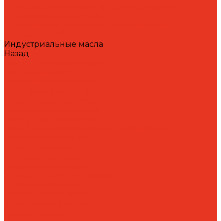
Средства для очистки и обезжиривания
поверхностей и систем
Средства для травления и пассивации
нержавеющей стали
Индустриальные масла
Назад
Индустриальные масла
Вакуумные масла
Гидравлические масла
Закалочные масла и среды
Индустриальные масла
Компрессорные масла
Масла - теплоносители
Масла для направляющих скольжения
Пневматические масла
Редукторные масла
Специальные масла
Текстильные масла
Трансформаторные масла
Турбинные масла
Формовочные масла
Холодильные масла
Цепные масла