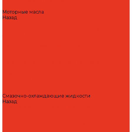
Циркуляционные масла
Шпиндельные масла
Моторные масла
Назад
Моторные масла
Масла для мотоциклов, квадроциклов, скутеров и
лодочных моторов 2T / 4T
Масла для садовой техники 2T / 4T
Масла для судовых двигателей
Моторные масла для грузовых автомобилей и
специальной техники
Моторные масла для легковых автомобилей
Моторные масла для стационарных газовых
двигателей
Оборудование
Очистители для рук
Пластичные смазки и пасты
Смазочно-охлаждающие жидкости
Назад
Смазочно-охлаждающие жидкости
Водосмешиваемые СОЖ
Масляные СОЖ
Присадки и очистители для СОЖ
Технологические средства