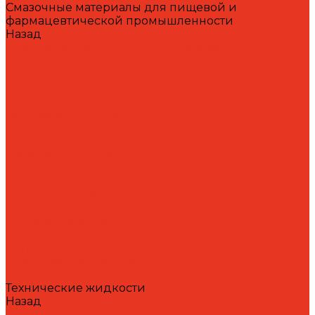
Смазочные материалы для пищевой и
фармацевтической промышленности
Назад
Смазочные материалы для пищевой и
фармацевтической промышленности
Специальные масла
Белые масла
Вакуумные масла
Гидравлические масла
Компрессорные масла
Масло-теплоносители
Охлаждающие жидкости
Очистители
Пластичные смазки и пасты
Редукторные масла
Силиконовые масла
Силиконовые масла
Спреи и аэрозоли
Цепные масла
Штамповочные масла
Спреи и аэрозоли
Технические жидкости
Назад
Технические жидкости