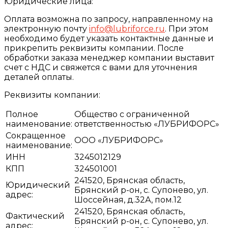
Юридические лица:
Оплата возможна по запросу, направленному на
электронную почту
info@lubriforce.ru
. При этом
необходимо будет указать контактные данные и
прикрепить реквизиты компании. После
обработки заказа менеджер компании выставит
счет с НДС и свяжется с вами для уточнения
деталей оплаты.
Реквизиты компании:
Полное
Общество с ограниченной
наименование:
ответственностью «ЛУБРИФОРС»
Сокращенное
ООО «ЛУБРИФОРС»
наименование:
ИНН
3245012129
КПП
324501001
241520, Брянская область,
Юридический
Брянский р-он, с. Супонево, ул.
адрес:
Шоссейная, д.32А, пом.12
241520, Брянская область,
Фактический
Брянский р-он, с. Супонево, ул.
адрес: