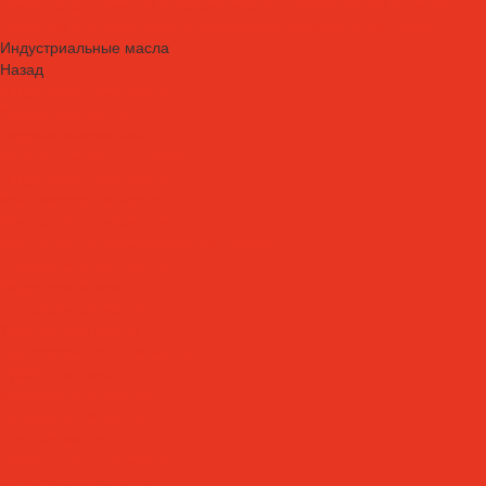
Средства для очистки и обезжиривания поверхностей и систем
Средства для травления и пассивации нержавеющей стали
Индустриальные масла
Назад
Индустриальные масла
Вакуумные масла
Гидравлические масла
Закалочные масла и среды
Индустриальные масла
Компрессорные масла
Масла - теплоносители
Масла для направляющих скольжения
Пневматические масла
Редукторные масла
Специальные масла
Текстильные масла
Трансформаторные масла
Турбинные масла
Формовочные масла
Холодильные масла
Цепные масла
Циркуляционные масла
Шпиндельные масла