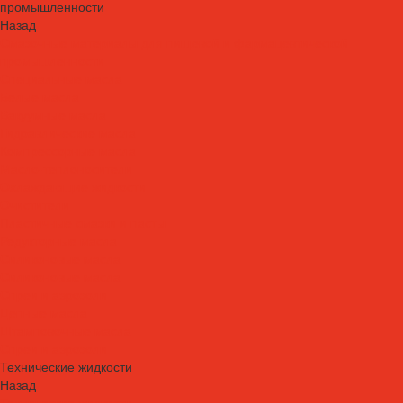
промышленности
Назад
Смазочные материалы для пищевой и фармацевтической
промышленности
Специальные масла
Белые масла
Вакуумные масла
Гидравлические масла
Компрессорные масла
Масло-теплоносители
Охлаждающие жидкости
Очистители
Пластичные смазки и пасты
Редукторные масла
Силиконовые масла
Силиконовые масла
Спреи и аэрозоли
Цепные масла
Штамповочные масла
Спреи и аэрозоли
Технические жидкости
Назад
Технические жидкости