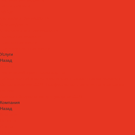
Теплоносители
AdBlue
Охлаждающие жидкости
Спецжидкости
Стеклоомывающие жидкости
Тормозные жидкости
Тракторные масла
Трансмиссионные масла
Услуги
Назад
Услуги
Технический аудит производства
Лабораторный анализ и мониторинг смазочных материалов
Сопровождение СОЖ. Профессиональная очистка и заправка
систем
Аренда оборудования для ухода за СОЖ
Компания
Назад
Компания
Новости
Статьи
Проекты