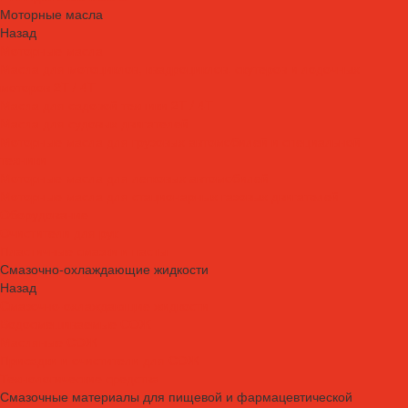
Моторные масла
Назад
Моторные масла
Масла для мотоциклов, квадроциклов, скутеров и лодочных
моторов 2T / 4T
Масла для садовой техники 2T / 4T
Масла для судовых двигателей
Моторные масла для грузовых автомобилей и специальной
техники
Моторные масла для легковых автомобилей
Моторные масла для стационарных газовых двигателей
Оборудование
Очистители для рук
Пластичные смазки и пасты
Смазочно-охлаждающие жидкости
Назад
Смазочно-охлаждающие жидкости
Водосмешиваемые СОЖ
Масляные СОЖ
Присадки и очистители для СОЖ
Технологические средства
Смазочные материалы для пищевой и фармацевтической