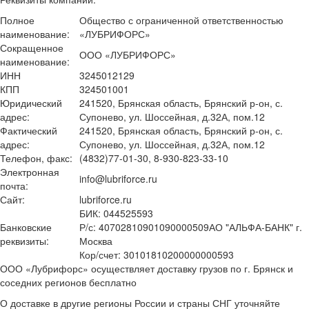
Полное
Общество с ограниченной ответственностью
наименование:
«ЛУБРИФОРС»
Сокращенное
ООО «ЛУБРИФОРС»
наименование:
ИНН
3245012129
КПП
324501001
Юридический
241520, Брянская область, Брянский р-он, с.
адрес:
Супонево, ул. Шоссейная, д.32А, пом.12
Фактический
241520, Брянская область, Брянский р-он, с.
адрес:
Супонево, ул. Шоссейная, д.32А, пом.12
Телефон, факс:
(4832)77-01-30, 8-930-823-33-10
Электронная
info@lubriforce.ru
почта:
Сайт:
lubriforce.ru
БИК: 044525593
Банковские
Р/с: 40702810901090000509АО "АЛЬФА-БАНК" г.
реквизиты:
Москва
Кор/счет: 30101810200000000593
ООО «Лубрифорс» осуществляет доставку грузов по г. Брянск и
соседних регионов бесплатно
О доставке в другие регионы России и страны СНГ уточняйте