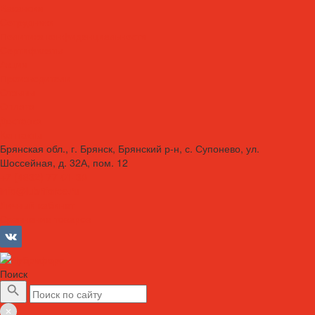
Вакансии
Сотрудники
Политика конфиденциальности
Сертификаты
Акции
Производители
Отзывы
Оплата
Доставка
Контакты
Брянская обл., г. Брянск, Брянский р-н, с. Супонево, ул.
Шоссейная, д. 32А, пом. 12
+7 (4832) 77-01-30
info@lubriforce.ru
Личный кабинет
Сравнение товаров
Поиск