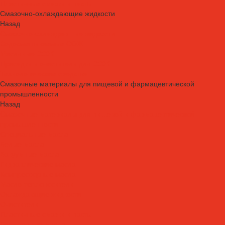
Пластичные смазки и пасты
Смазочно-охлаждающие жидкости
Назад
Смазочно-охлаждающие жидкости
Водосмешиваемые СОЖ
Масляные СОЖ
Присадки и очистители для СОЖ
Технологические средства
Смазочные материалы для пищевой и фармацевтической
промышленности
Назад
Смазочные материалы для пищевой и фармацевтической
промышленности
Специальные масла
Белые масла
Вакуумные масла
Гидравлические масла
Компрессорные масла
Масло-теплоносители
Охлаждающие жидкости
Очистители
Пластичные смазки и пасты
Редукторные масла