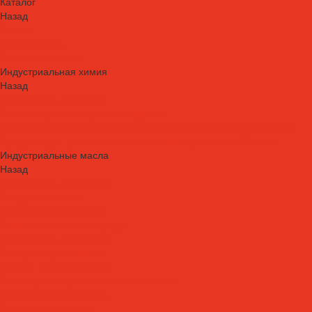
Каталог
Назад
Каталог
Автошампуни
Герметики и клеи
Индустриальная химия
Назад
Индустриальная химия
Антипригарные сварочные жидкости
Средства для очистки и обезжиривания поверхностей и систем
Средства для травления и пассивации нержавеющей стали
Индустриальные масла
Назад
Индустриальные масла
Вакуумные масла
Гидравлические масла
Закалочные масла и среды
Индустриальные масла
Компрессорные масла
Масла - теплоносители
Масла для направляющих скольжения
Пневматические масла
Редукторные масла