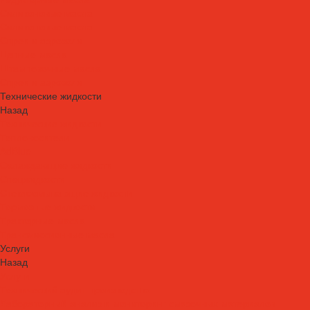
Силиконовые масла
Силиконовые масла
Спреи и аэрозоли
Цепные масла
Штамповочные масла
Спреи и аэрозоли
Технические жидкости
Назад
Технические жидкости
Теплоносители
AdBlue
Охлаждающие жидкости
Спецжидкости
Стеклоомывающие жидкости
Тормозные жидкости
Тракторные масла
Трансмиссионные масла
Услуги
Назад
Услуги
Технический аудит производства
Лабораторный анализ и мониторинг смазочных материалов