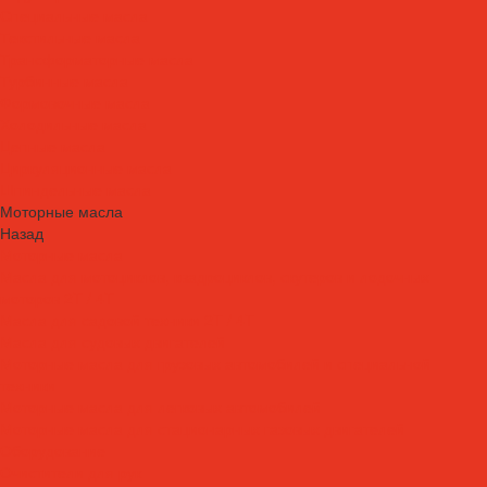
Специальные масла
Текстильные масла
Трансформаторные масла
Турбинные масла
Формовочные масла
Холодильные масла
Цепные масла
Циркуляционные масла
Шпиндельные масла
Моторные масла
Назад
Моторные масла
Масла для мотоциклов, квадроциклов, скутеров и лодочных
моторов 2T / 4T
Масла для садовой техники 2T / 4T
Масла для судовых двигателей
Моторные масла для грузовых автомобилей и специальной
техники
Моторные масла для легковых автомобилей
Моторные масла для стационарных газовых двигателей
Оборудование
Очистители для рук