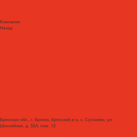
Сопровождение СОЖ. Профессиональная очистка и заправка
систем
Аренда оборудования для ухода за СОЖ
Компания
Назад
Компания
Новости
Статьи
Проекты
Вакансии
Сотрудники
Политика конфиденциальности
Сертификаты
Акции
Производители
Отзывы
Оплата
Доставка
Контакты
Брянская обл., г. Брянск, Брянский р-н, с. Супонево, ул.
Шоссейная, д. 32А, пом. 12
+7 (4832) 77-01-30