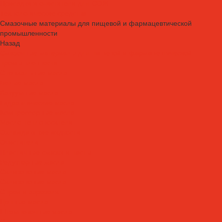
Присадки и очистители для СОЖ
Технологические средства
Смазочные материалы для пищевой и фармацевтической
промышленности
Назад
Смазочные материалы для пищевой и фармацевтической
промышленности
Специальные масла
Белые масла
Вакуумные масла
Гидравлические масла
Компрессорные масла
Масло-теплоносители
Охлаждающие жидкости
Очистители
Пластичные смазки и пасты
Редукторные масла
Силиконовые масла
Силиконовые масла
Спреи и аэрозоли
Цепные масла
Штамповочные масла
Спреи и аэрозоли