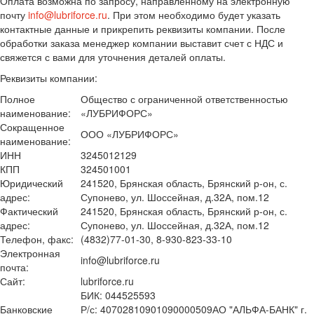
Оплата возможна по запросу, направленному на электронную
почту
info@lubriforce.ru
. При этом необходимо будет указать
контактные данные и прикрепить реквизиты компании. После
обработки заказа менеджер компании выставит счет с НДС и
свяжется с вами для уточнения деталей оплаты.
Реквизиты компании:
Полное
Общество с ограниченной ответственностью
наименование:
«ЛУБРИФОРС»
Сокращенное
ООО «ЛУБРИФОРС»
наименование:
ИНН
3245012129
КПП
324501001
Юридический
241520, Брянская область, Брянский р-он, с.
адрес:
Супонево, ул. Шоссейная, д.32А, пом.12
Фактический
241520, Брянская область, Брянский р-он, с.
адрес:
Супонево, ул. Шоссейная, д.32А, пом.12
Телефон, факс:
(4832)77-01-30, 8-930-823-33-10
Электронная
info@lubriforce.ru
почта:
Сайт:
lubriforce.ru
БИК: 044525593
Банковские
Р/с: 40702810901090000509АО "АЛЬФА-БАНК" г.