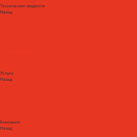
Технические жидкости
Назад
Технические жидкости
Теплоносители
AdBlue
Охлаждающие жидкости
Спецжидкости
Стеклоомывающие жидкости
Тормозные жидкости
Тракторные масла
Трансмиссионные масла
Услуги
Назад
Услуги
Технический аудит производства
Лабораторный анализ и мониторинг смазочных материалов
Сопровождение СОЖ. Профессиональная очистка и заправка
систем
Аренда оборудования для ухода за СОЖ
Компания
Назад
Компания