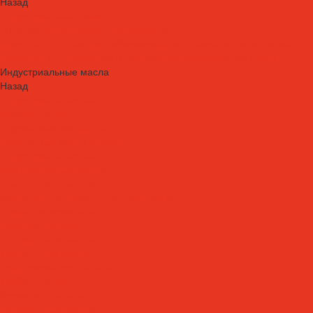
Назад
Индустриальная химия
Антипригарные сварочные жидкости
Средства для очистки и обезжиривания поверхностей и систем
Средства для травления и пассивации нержавеющей стали
Индустриальные масла
Назад
Индустриальные масла
Вакуумные масла
Гидравлические масла
Закалочные масла и среды
Индустриальные масла
Компрессорные масла
Масла - теплоносители
Масла для направляющих скольжения
Пневматические масла
Редукторные масла
Специальные масла
Текстильные масла
Трансформаторные масла
Турбинные масла
Формовочные масла
Холодильные масла