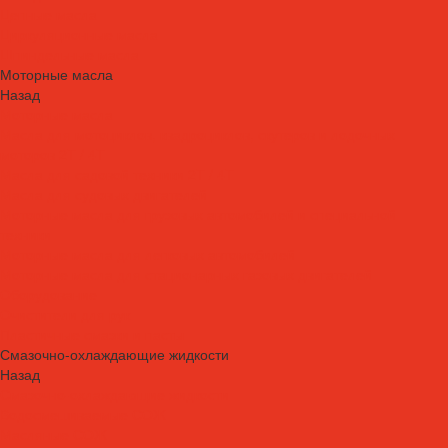
Цепные масла
Циркуляционные масла
Шпиндельные масла
Моторные масла
Назад
Моторные масла
Масла для мотоциклов, квадроциклов, скутеров и лодочных
моторов 2T / 4T
Масла для садовой техники 2T / 4T
Масла для судовых двигателей
Моторные масла для грузовых автомобилей и специальной
техники
Моторные масла для легковых автомобилей
Моторные масла для стационарных газовых двигателей
Оборудование
Очистители для рук
Пластичные смазки и пасты
Смазочно-охлаждающие жидкости
Назад
Смазочно-охлаждающие жидкости
Водосмешиваемые СОЖ
Масляные СОЖ