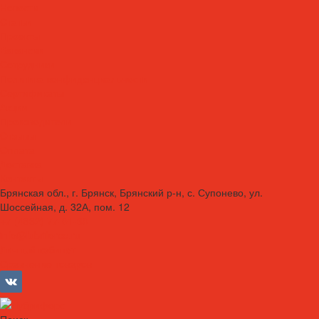
Новости
Статьи
Проекты
Вакансии
Сотрудники
Политика конфиденциальности
Сертификаты
Акции
Производители
Отзывы
Оплата
Доставка
Контакты
Брянская обл., г. Брянск, Брянский р-н, с. Супонево, ул.
Шоссейная, д. 32А, пом. 12
+7 (4832) 77-01-30
info@lubriforce.ru
Личный кабинет
Сравнение товаров
Поиск