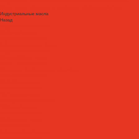
Средства для очистки и обезжиривания поверхностей и систем
Средства для травления и пассивации нержавеющей стали
Индустриальные масла
Назад
Индустриальные масла
Вакуумные масла
Гидравлические масла
Закалочные масла и среды
Индустриальные масла
Компрессорные масла
Масла - теплоносители
Масла для направляющих скольжения
Пневматические масла
Редукторные масла
Специальные масла
Текстильные масла
Трансформаторные масла
Турбинные масла
Формовочные масла
Холодильные масла
Цепные масла
Циркуляционные масла
Шпиндельные масла