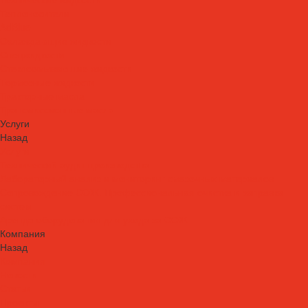
Теплоносители
AdBlue
Охлаждающие жидкости
Спецжидкости
Стеклоомывающие жидкости
Тормозные жидкости
Тракторные масла
Трансмиссионные масла
Услуги
Назад
Услуги
Технический аудит производства
Лабораторный анализ и мониторинг смазочных материалов
Сопровождение СОЖ. Профессиональная очистка и заправка
систем
Аренда оборудования для ухода за СОЖ
Компания
Назад
Компания
Новости
Статьи
Проекты