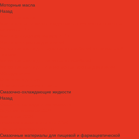
Моторные масла
Назад
Моторные масла
Масла для мотоциклов, квадроциклов, скутеров и лодочных
моторов 2T / 4T
Масла для садовой техники 2T / 4T
Масла для судовых двигателей
Моторные масла для грузовых автомобилей и специальной
техники
Моторные масла для легковых автомобилей
Моторные масла для стационарных газовых двигателей
Оборудование
Очистители для рук
Пластичные смазки и пасты
Смазочно-охлаждающие жидкости
Назад
Смазочно-охлаждающие жидкости
Водосмешиваемые СОЖ
Масляные СОЖ
Присадки и очистители для СОЖ
Технологические средства
Смазочные материалы для пищевой и фармацевтической