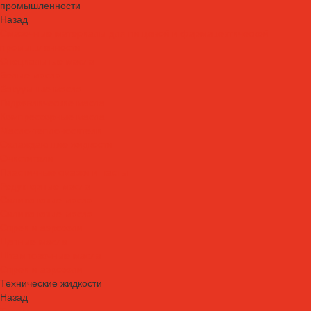
промышленности
Назад
Смазочные материалы для пищевой и фармацевтической
промышленности
Специальные масла
Белые масла
Вакуумные масла
Гидравлические масла
Компрессорные масла
Масло-теплоносители
Охлаждающие жидкости
Очистители
Пластичные смазки и пасты
Редукторные масла
Силиконовые масла
Силиконовые масла
Спреи и аэрозоли
Цепные масла
Штамповочные масла
Спреи и аэрозоли
Технические жидкости
Назад
Технические жидкости