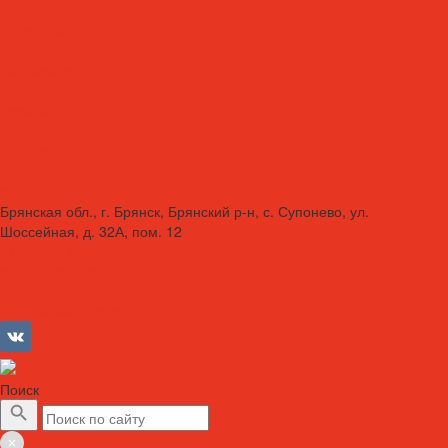
Вакансии
Сотрудники
Политика конфиденциальности
Сертификаты
Акции
Производители
Отзывы
Оплата
Доставка
Контакты
Брянская обл., г. Брянск, Брянский р-н, с. Супонево, ул.
Шоссейная, д. 32А, пом. 12
+7 (4832) 77-01-30
info@lubriforce.ru
Личный кабинет
Сравнение товаров
Поиск