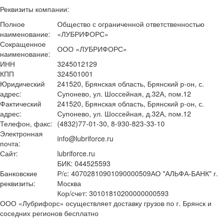
Реквизиты компании:
Полное
Общество с ограниченной ответственностью
наименование:
«ЛУБРИФОРС»
Сокращенное
ООО «ЛУБРИФОРС»
наименование:
ИНН
3245012129
КПП
324501001
Юридический
241520, Брянская область, Брянский р-он, с.
адрес:
Супонево, ул. Шоссейная, д.32А, пом.12
Фактический
241520, Брянская область, Брянский р-он, с.
адрес:
Супонево, ул. Шоссейная, д.32А, пом.12
Телефон, факс:
(4832)77-01-30, 8-930-823-33-10
Электронная
info@lubriforce.ru
почта:
Сайт:
lubriforce.ru
БИК: 044525593
Банковские
Р/с: 40702810901090000509АО "АЛЬФА-БАНК" г.
реквизиты:
Москва
Кор/счет: 30101810200000000593
ООО «Лубрифорс» осуществляет доставку грузов по г. Брянск и
соседних регионов бесплатно