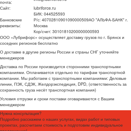
почта:
Сайт:
lubriforce.ru
БИК: 044525593
Банковские
Р/с: 40702810901090000509АО "АЛЬФА-БАНК" г.
реквизиты:
Москва
Кор/счет: 30101810200000000593
ООО «Лубрифорс» осуществляет доставку грузов по г. Брянск и
соседних регионов бесплатно
О доставке в другие регионы России и страны СНГ уточняйте
менеджеров
Доставка по России производится сторонними транспортными
компаниями. Оплачивается отдельно по тарифам транспортной
компании. Мы работаем с транспортными компаниями: Деловые
линии, ПЭК, СДЭК, Желдорэкспедиция, DPD, (ответственность за
сохранность груза несёт транспортная компания)
Условия отгрузки и сроки поставки оговариваются с Вашим
менеджером
Нужна консультация?
Подробно расскажем о наших услугах, видах работ и типовых
проектах, рассчитаем стоимость и подготовим индивидуальное
предложение!