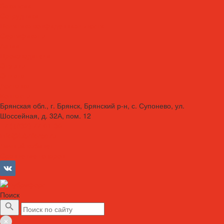
Вакансии
Сотрудники
Политика конфиденциальности
Сертификаты
Акции
Производители
Отзывы
Оплата
Доставка
Контакты
Брянская обл., г. Брянск, Брянский р-н, с. Супонево, ул.
Шоссейная, д. 32А, пом. 12
+7 (4832) 77-01-30
info@lubriforce.ru
Личный кабинет
Сравнение товаров
Поиск