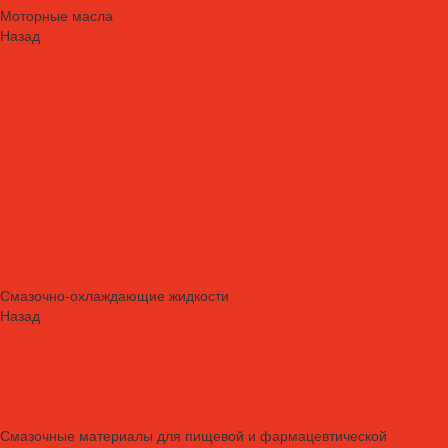
Моторные масла
Назад
Моторные масла
Масла для мотоциклов, квадроциклов, скутеров и лодочных
моторов 2T / 4T
Масла для садовой техники 2T / 4T
Масла для судовых двигателей
Моторные масла для грузовых автомобилей и специальной
техники
Моторные масла для легковых автомобилей
Моторные масла для стационарных газовых двигателей
Оборудование
Очистители для рук
Пластичные смазки и пасты
Смазочно-охлаждающие жидкости
Назад
Смазочно-охлаждающие жидкости
Водосмешиваемые СОЖ
Масляные СОЖ
Присадки и очистители для СОЖ
Технологические средства
Смазочные материалы для пищевой и фармацевтической