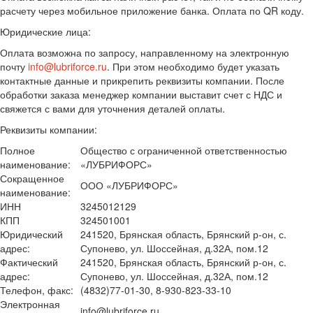
расчету через мобильное приложение банка. Оплата по QR коду.
Юридические лица:
Оплата возможна по запросу, направленному на электронную
почту
info@lubriforce.ru
. При этом необходимо будет указать
контактные данные и прикрепить реквизиты компании. После
обработки заказа менеджер компании выставит счет с НДС и
свяжется с вами для уточнения деталей оплаты.
Реквизиты компании:
Полное
Общество с ограниченной ответственностью
наименование:
«ЛУБРИФОРС»
Сокращенное
ООО «ЛУБРИФОРС»
наименование:
ИНН
3245012129
КПП
324501001
Юридический
241520, Брянская область, Брянский р-он, с.
адрес:
Супонево, ул. Шоссейная, д.32А, пом.12
Фактический
241520, Брянская область, Брянский р-он, с.
адрес:
Супонево, ул. Шоссейная, д.32А, пом.12
Телефон, факс:
(4832)77-01-30, 8-930-823-33-10
Электронная
info@lubriforce.ru