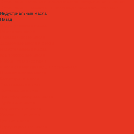
Средства для очистки и обезжиривания поверхностей и систем
Средства для травления и пассивации нержавеющей стали
Индустриальные масла
Назад
Индустриальные масла
Вакуумные масла
Гидравлические масла
Закалочные масла и среды
Индустриальные масла
Компрессорные масла
Масла - теплоносители
Масла для направляющих скольжения
Пневматические масла
Редукторные масла
Специальные масла
Текстильные масла
Трансформаторные масла
Турбинные масла
Формовочные масла
Холодильные масла
Цепные масла
Циркуляционные масла
Шпиндельные масла