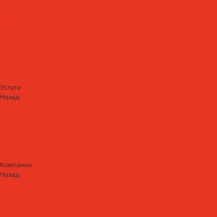
Теплоносители
AdBlue
Охлаждающие жидкости
Спецжидкости
Стеклоомывающие жидкости
Тормозные жидкости
Тракторные масла
Трансмиссионные масла
Услуги
Назад
Услуги
Технический аудит производства
Лабораторный анализ и мониторинг смазочных материалов
Сопровождение СОЖ. Профессиональная очистка и заправка
систем
Аренда оборудования для ухода за СОЖ
Компания
Назад
Компания
Новости
Статьи
Проекты