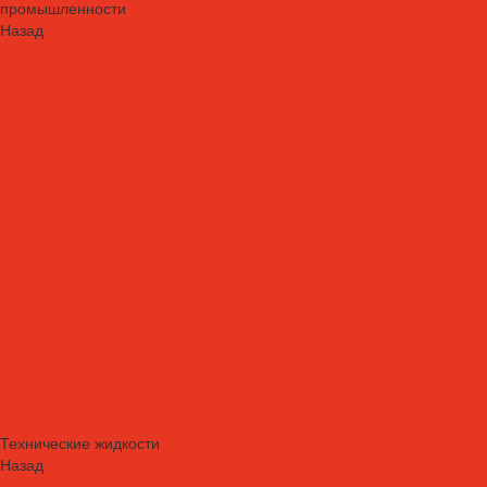
промышленности
Назад
Смазочные материалы для пищевой и фармацевтической
промышленности
Специальные масла
Белые масла
Вакуумные масла
Гидравлические масла
Компрессорные масла
Масло-теплоносители
Охлаждающие жидкости
Очистители
Пластичные смазки и пасты
Редукторные масла
Силиконовые масла
Силиконовые масла
Спреи и аэрозоли
Цепные масла
Штамповочные масла
Спреи и аэрозоли
Технические жидкости
Назад
Технические жидкости