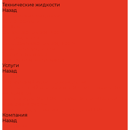
Технические жидкости
Назад
Технические жидкости
Теплоносители
AdBlue
Охлаждающие жидкости
Спецжидкости
Стеклоомывающие жидкости
Тормозные жидкости
Тракторные масла
Трансмиссионные масла
Услуги
Назад
Услуги
Технический аудит производства
Лабораторный анализ и мониторинг смазочных
материалов
Сопровождение СОЖ. Профессиональная очистка
и заправка систем
Аренда оборудования для ухода за СОЖ
Компания
Назад
Компания