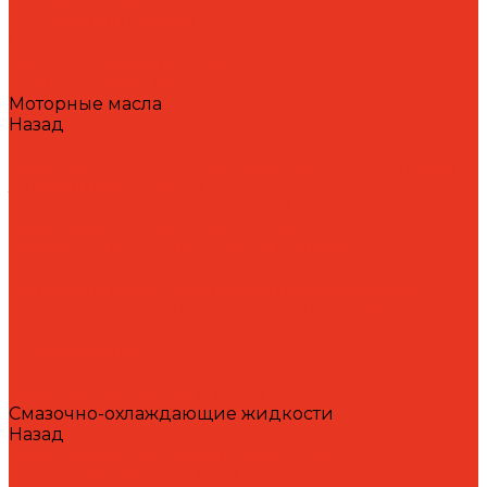
Формовочные масла
Холодильные масла
Цепные масла
Циркуляционные масла
Шпиндельные масла
Моторные масла
Назад
Моторные масла
Масла для мотоциклов, квадроциклов, скутеров и
лодочных моторов 2T / 4T
Масла для садовой техники 2T / 4T
Масла для судовых двигателей
Моторные масла для грузовых автомобилей и
специальной техники
Моторные масла для легковых автомобилей
Моторные масла для стационарных газовых
двигателей
Оборудование
Очистители для рук
Пластичные смазки и пасты
Смазочно-охлаждающие жидкости
Назад
Смазочно-охлаждающие жидкости
Водосмешиваемые СОЖ