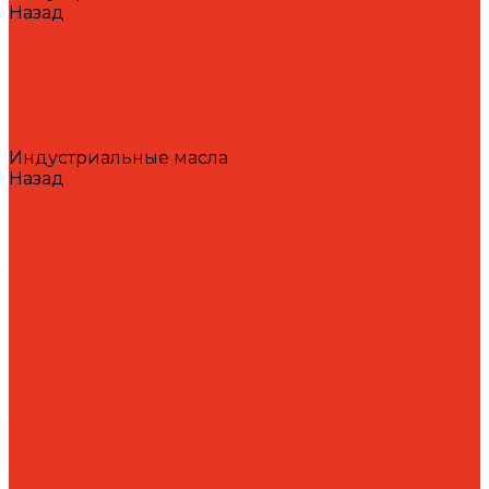
Назад
Индустриальная химия
Антипригарные сварочные жидкости
Средства для очистки и обезжиривания
поверхностей и систем
Средства для травления и пассивации
нержавеющей стали
Индустриальные масла
Назад
Индустриальные масла
Вакуумные масла
Гидравлические масла
Закалочные масла и среды
Индустриальные масла
Компрессорные масла
Масла - теплоносители
Масла для направляющих скольжения
Пневматические масла
Редукторные масла
Специальные масла
Текстильные масла
Трансформаторные масла
Турбинные масла