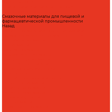
Масляные СОЖ
Присадки и очистители для СОЖ
Технологические средства
Смазочные материалы для пищевой и
фармацевтической промышленности
Назад
Смазочные материалы для пищевой и
фармацевтической промышленности
Специальные масла
Белые масла
Вакуумные масла
Гидравлические масла
Компрессорные масла
Масло-теплоносители
Охлаждающие жидкости
Очистители
Пластичные смазки и пасты
Редукторные масла
Силиконовые масла
Силиконовые масла
Спреи и аэрозоли
Цепные масла
Штамповочные масла
Спреи и аэрозоли