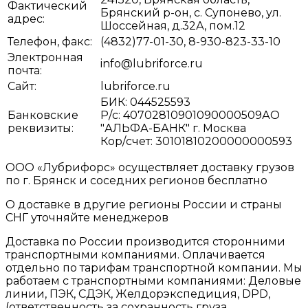
Фактический
Брянский р-он, с. Супонево, ул.
адрес:
Шоссейная, д.32А, пом.12
Телефон, факс:
(4832)77-01-30, 8-930-823-33-10
Электронная
info@lubriforce.ru
почта:
Сайт:
lubriforce.ru
БИК: 044525593
Банковские
Р/с: 40702810901090000509АО
реквизиты:
"АЛЬФА-БАНК" г. Москва
Кор/счет: 30101810200000000593
ООО «Лубрифорс» осуществляет доставку грузов
по г. Брянск и соседних регионов бесплатно
О доставке в другие регионы России и страны
СНГ уточняйте менеджеров
Доставка по России производится сторонними
транспортными компаниями. Оплачивается
отдельно по тарифам транспортной компании. Мы
работаем с транспортными компаниями: Деловые
линии, ПЭК, СДЭК, Желдорэкспедиция, DPD,
(ответственность за сохранность груза