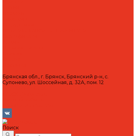
Новости
Статьи
Проекты
Вакансии
Сотрудники
Политика конфиденциальности
Сертификаты
Акции
Производители
Отзывы
Оплата
Доставка
Контакты
Брянская обл., г. Брянск, Брянский р-н, с.
Супонево, ул. Шоссейная, д. 32А, пом. 12
+7 (4832) 77-01-30
info@lubriforce.ru
Личный кабинет
Сравнение товаров
Поиск