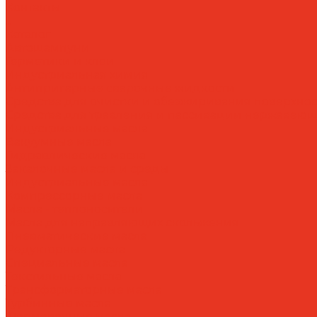
Контакты
...
Каталог
Автошампуни
Герметики и клеи
Индустриальная химия
Антипригарные сварочные жидкости
Средства для очистки и обезжиривания поверхнос
Средства для травления и пассивации нержавеющ
Индустриальные масла
Вакуумные масла
Гидравлические масла
Закалочные масла и среды
Индустриальные масла
Компрессорные масла
Масла - теплоносители
Масла для направляющих скольжения
Пневматические масла
Редукторные масла
Специальные масла
Текстильные масла
Трансформаторные масла
Турбинные масла
Формовочные масла