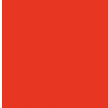
Гидравлические масла
Компрессорные масла
Масло-теплоносители
Охлаждающие жидкости
Очистители
Пластичные смазки и пасты
Редукторные масла
Силиконовые масла
Силиконовые масла
Спреи и аэрозоли
Цепные масла
Штамповочные масла
Спреи и аэрозоли
Технические жидкости
Теплоносители
AdBlue
Охлаждающие жидкости
Спецжидкости
Стеклоомывающие жидкости
Тормозные жидкости
Тракторные масла
Трансмиссионные масла
Услуги
Технический аудит производства