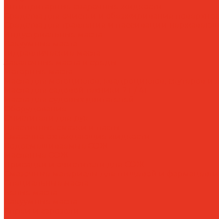
Антипригарные сварочные жидкости
Средства для очистки и обезжиривания поверхнос
Средства для травления и пассивации нержавеющ
Индустриальные масла
Вакуумные масла
Гидравлические масла
Закалочные масла и среды
Моторные масла
Масла для мотоциклов, квадроциклов, скутеров и л
Масла для садовой техники 2T / 4T
Масла для судовых двигателей
Оборудование
Очистители для рук
Пластичные смазки и пасты
Смазочно-охлаждающие жидкости
Водосмешиваемые СОЖ
Масляные СОЖ
Присадки и очистители для СОЖ
Смазочные материалы для пищевой и фармацевт
Специальные масла
Белые масла
Вакуумные масла
Спреи и аэрозоли