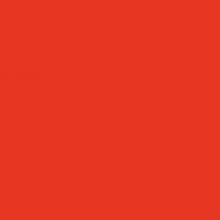
териалов
 заправка систем