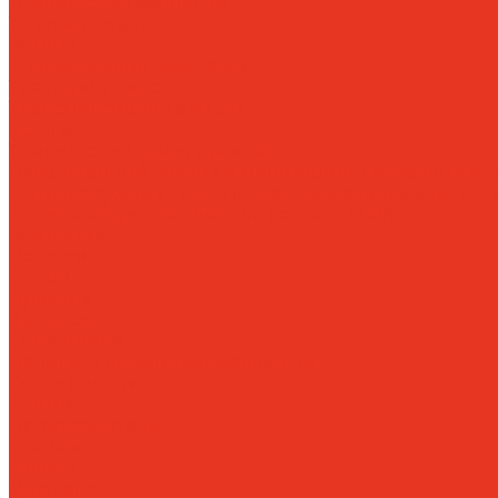
Технические жидкости
Теплоносители
AdBlue
Охлаждающие жидкости
Тракторные масла
Трансмиссионные масла
Услуги
Технический аудит производства
Лабораторный анализ и мониторинг смазочных ма
Сопровождение СОЖ. Профессиональная очистка и
Аренда оборудования для ухода за СОЖ
Компания
Новости
Статьи
Проекты
Вакансии
Сотрудники
Политика конфиденциальности
Сертификаты
Акции
Производители
Отзывы
Оплата
Доставка