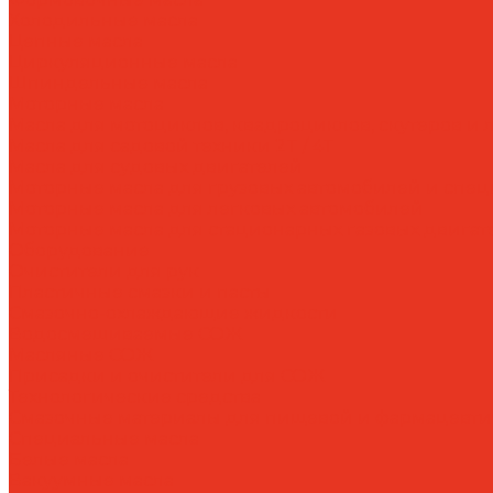
Холодильные масла
Цепные масла
Циркуляционные масла
Шпиндельные масла
Моторные масла
Масла для мотоциклов, квадроциклов, скутеров и л
Масла для садовой техники 2T / 4T
Масла для судовых двигателей
Моторные масла для грузовых автомобилей и спе
Моторные масла для легковых автомобилей
Моторные масла для стационарных газовых двигат
Оборудование
Очистители для рук
Пластичные смазки и пасты
Смазочно-охлаждающие жидкости
Водосмешиваемые СОЖ
Масляные СОЖ
Присадки и очистители для СОЖ
Технологические средства
Смазочные материалы для пищевой и фармацевт
Специальные масла
Белые масла
Вакуумные масла