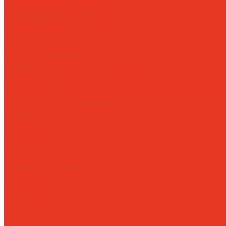
Технические жидкости
Теплоносители
AdBlue
Охлаждающие жидкости
Тракторные масла
Трансмиссионные масла
Услуги
Технический аудит производства
Лабораторный анализ и мониторинг смазочных ма
Сопровождение СОЖ. Профессиональная очистка и
Аренда оборудования для ухода за СОЖ
Компания
Новости
Статьи
Проекты
Вакансии
Сотрудники
Политика конфиденциальности
Сертификаты
Акции
Производители
Отзывы
Оплата
Доставка