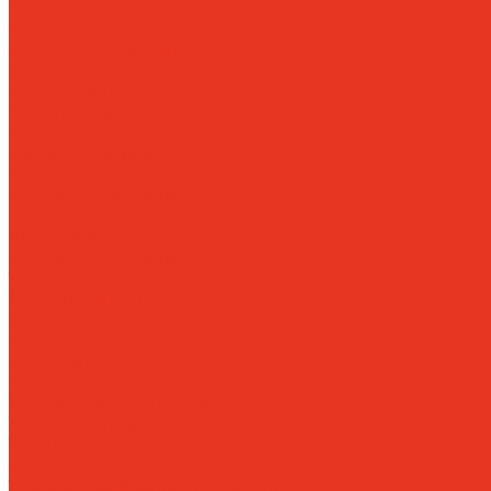
Гидравлические масла
Компрессорные масла
Масло-теплоносители
Охлаждающие жидкости
Очистители
Пластичные смазки и пасты
Редукторные масла
Силиконовые масла
Силиконовые масла
Спреи и аэрозоли
Цепные масла
Штамповочные масла
Спреи и аэрозоли
Технические жидкости
Теплоносители
AdBlue
Охлаждающие жидкости
Спецжидкости
Стеклоомывающие жидкости
Тормозные жидкости
Тракторные масла
Трансмиссионные масла
Услуги
Технический аудит производства