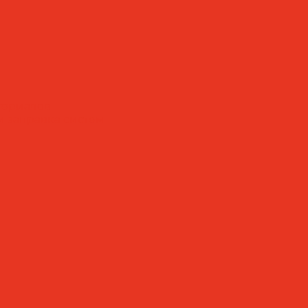
териалов
 заправка систем