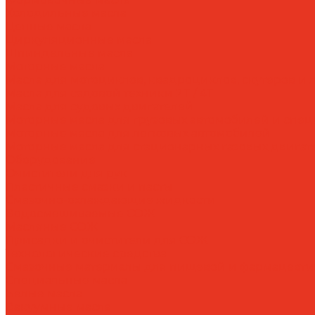
Холодильные масла
Цепные масла
Циркуляционные масла
Шпиндельные масла
Моторные масла
Масла для мотоциклов, квадроциклов, скутеров и л
Масла для садовой техники 2T / 4T
Масла для судовых двигателей
Моторные масла для грузовых автомобилей и спе
Моторные масла для легковых автомобилей
Моторные масла для стационарных газовых двигат
Оборудование
Очистители для рук
Пластичные смазки и пасты
Смазочно-охлаждающие жидкости
Водосмешиваемые СОЖ
Масляные СОЖ
Присадки и очистители для СОЖ
Технологические средства
Смазочные материалы для пищевой и фармацевт
Специальные масла
Белые масла
Вакуумные масла