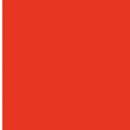
Антипригарные сварочные жидкости
Средства для очистки и обезжиривания поверхнос
Средства для травления и пассивации нержавеющ
Индустриальные масла
Вакуумные масла
Гидравлические масла
Закалочные масла и среды
Моторные масла
Масла для мотоциклов, квадроциклов, скутеров и л
Масла для садовой техники 2T / 4T
Масла для судовых двигателей
Оборудование
Очистители для рук
Пластичные смазки и пасты
Смазочно-охлаждающие жидкости
Водосмешиваемые СОЖ
Масляные СОЖ
Присадки и очистители для СОЖ
Смазочные материалы для пищевой и фармацевт
Специальные масла
Белые масла
Вакуумные масла
Спреи и аэрозоли