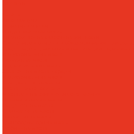
Контакты
...
Каталог
Автошампуни
Герметики и клеи
Индустриальная химия
Антипригарные сварочные жидкости
Средства для очистки и обезжиривания поверхнос
Средства для травления и пассивации нержавеющ
Индустриальные масла
Вакуумные масла
Гидравлические масла
Закалочные масла и среды
Индустриальные масла
Компрессорные масла
Масла - теплоносители
Масла для направляющих скольжения
Пневматические масла
Редукторные масла
Специальные масла
Текстильные масла
Трансформаторные масла
Турбинные масла
Формовочные масла