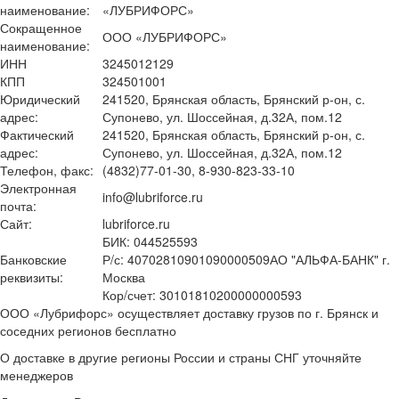
наименование:
«ЛУБРИФОРС»
Сокращенное
ООО «ЛУБРИФОРС»
наименование:
ИНН
3245012129
КПП
324501001
Юридический
241520, Брянская область, Брянский р-он, с.
адрес:
Супонево, ул. Шоссейная, д.32А, пом.12
Фактический
241520, Брянская область, Брянский р-он, с.
адрес:
Супонево, ул. Шоссейная, д.32А, пом.12
Телефон, факс:
(4832)77-01-30, 8-930-823-33-10
Электронная
info@lubriforce.ru
почта:
Сайт:
lubriforce.ru
БИК: 044525593
Банковские
Р/с: 40702810901090000509АО "АЛЬФА-БАНК" г.
реквизиты:
Москва
Кор/счет: 30101810200000000593
ООО «Лубрифорс» осуществляет доставку грузов по г. Брянск и
соседних регионов бесплатно
О доставке в другие регионы России и страны СНГ уточняйте
менеджеров