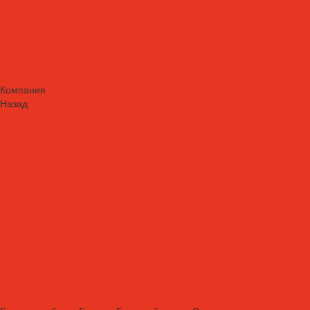
Услуги
Технический аудит производства
Лабораторный анализ и мониторинг смазочных материалов
Сопровождение СОЖ. Профессиональная очистка и заправка
систем
Аренда оборудования для ухода за СОЖ
Компания
Назад
Компания
Новости
Статьи
Проекты
Вакансии
Сотрудники
Политика конфиденциальности
Сертификаты
Акции
Производители
Отзывы
Оплата
Доставка
Контакты