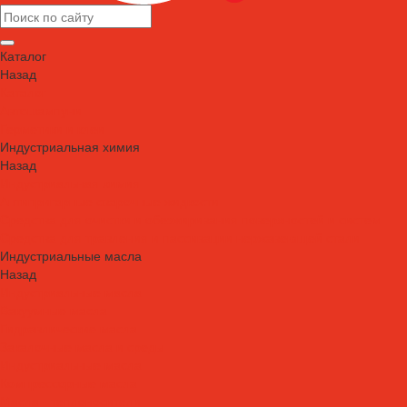
Каталог
Назад
Каталог
Автошампуни
Герметики и клеи
Индустриальная химия
Назад
Индустриальная химия
Антипригарные сварочные жидкости
Средства для очистки и обезжиривания поверхностей и систем
Средства для травления и пассивации нержавеющей стали
Индустриальные масла
Назад
Индустриальные масла
Вакуумные масла
Гидравлические масла
Закалочные масла и среды
Индустриальные масла
Компрессорные масла
Масла - теплоносители