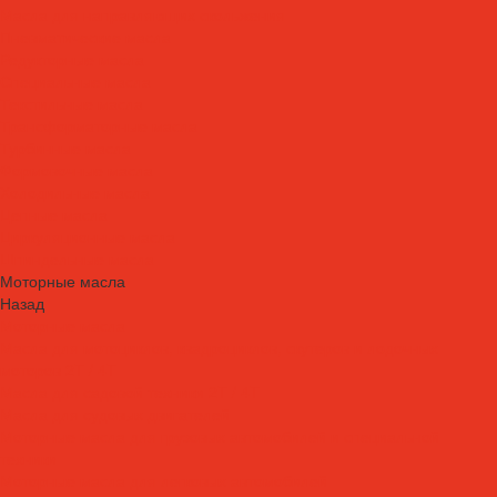
Масла для направляющих скольжения
Пневматические масла
Редукторные масла
Специальные масла
Текстильные масла
Трансформаторные масла
Турбинные масла
Формовочные масла
Холодильные масла
Цепные масла
Циркуляционные масла
Шпиндельные масла
Моторные масла
Назад
Моторные масла
Масла для мотоциклов, квадроциклов, скутеров и лодочных
моторов 2T / 4T
Масла для садовой техники 2T / 4T
Масла для судовых двигателей
Моторные масла для грузовых автомобилей и специальной
техники
Моторные масла для легковых автомобилей