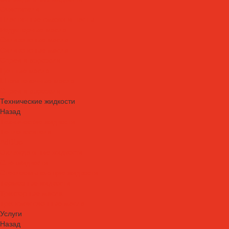
Очистители
Пластичные смазки и пасты
Редукторные масла
Силиконовые масла
Силиконовые масла
Спреи и аэрозоли
Цепные масла
Штамповочные масла
Спреи и аэрозоли
Технические жидкости
Назад
Технические жидкости
Теплоносители
AdBlue
Охлаждающие жидкости
Спецжидкости
Стеклоомывающие жидкости
Тормозные жидкости
Тракторные масла
Трансмиссионные масла
Услуги
Назад