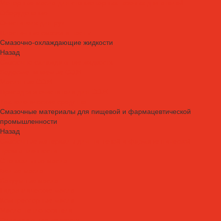
Моторные масла для стационарных газовых двигателей
Оборудование
Очистители для рук
Пластичные смазки и пасты
Смазочно-охлаждающие жидкости
Назад
Смазочно-охлаждающие жидкости
Водосмешиваемые СОЖ
Масляные СОЖ
Присадки и очистители для СОЖ
Технологические средства
Смазочные материалы для пищевой и фармацевтической
промышленности
Назад
Смазочные материалы для пищевой и фармацевтической
промышленности
Специальные масла
Белые масла
Вакуумные масла
Гидравлические масла
Компрессорные масла
Масло-теплоносители
Охлаждающие жидкости