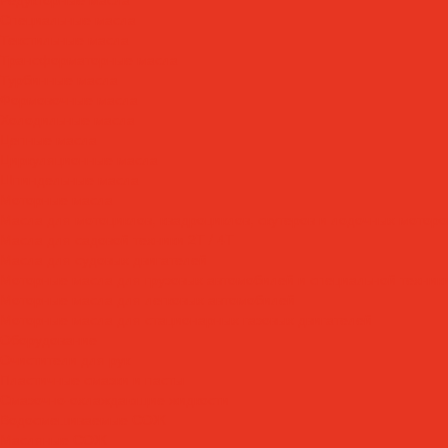
Специальные масла
Текстильные масла
Трансформаторные масла
Турбинные масла
Формовочные масла
Холодильные масла
Цепные масла
Циркуляционные масла
Шпиндельные масла
Моторные масла
Масла для мотоциклов, квадроциклов, скутеров и лодочных моторов
Масла для садовой техники 2T / 4T
Масла для судовых двигателей
Моторные масла для грузовых автомобилей и специальной техник
Моторные масла для легковых автомобилей
Моторные масла для стационарных газовых двигателей
Оборудование
Очистители для рук
Пластичные смазки и пасты
Смазочно-охлаждающие жидкости
Водосмешиваемые СОЖ
Масляные СОЖ