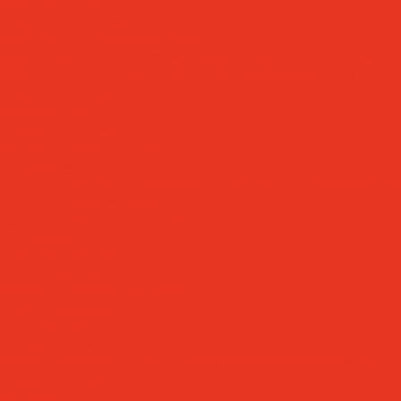
Герметики и клеи
Индустриальная химия
Антипригарные сварочные жидкости
Средства для очистки и обезжиривания поверхностей и систем
Средства для травления и пассивации нержавеющей стали
Индустриальные масла
Вакуумные масла
Гидравлические масла
Закалочные масла и среды
Моторные масла
Масла для мотоциклов, квадроциклов, скутеров и лодочных моторов
Масла для садовой техники 2T / 4T
Масла для судовых двигателей
Оборудование
Очистители для рук
Пластичные смазки и пасты
Смазочно-охлаждающие жидкости
Водосмешиваемые СОЖ
Масляные СОЖ
Присадки и очистители для СОЖ
Смазочные материалы для пищевой и фармацевтической промыш
Специальные масла
Белые масла