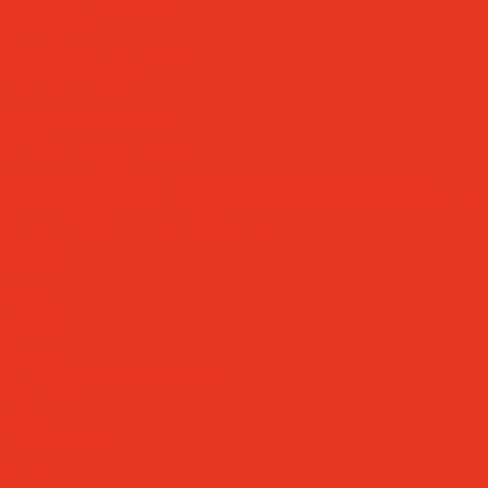
Охлаждающие жидкости
Спецжидкости
Стеклоомывающие жидкости
Тормозные жидкости
Тракторные масла
Трансмиссионные масла
Услуги
Технический аудит производства
Лабораторный анализ и мониторинг смазочных материалов
Сопровождение СОЖ. Профессиональная очистка и заправка сист
Аренда оборудования для ухода за СОЖ
Компания
Новости
Статьи
Проекты
Вакансии
Сотрудники
Политика конфиденциальности
Сертификаты
Акции
Производители
Отзывы
Оплата