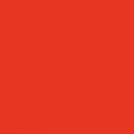
Производители
Отзывы
Оплата
Доставка
Контакты
...
Каталог
Автошампуни
Герметики и клеи
Индустриальная химия
Антипригарные сварочные жидкости
Средства для очистки и обезжиривания поверхностей и систем
Средства для травления и пассивации нержавеющей стали
Индустриальные масла
Вакуумные масла
Гидравлические масла
Закалочные масла и среды
Индустриальные масла
Компрессорные масла
Масла - теплоносители
Масла для направляющих скольжения
Пневматические масла
Редукторные масла