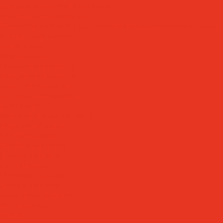
Присадки и очистители для СОЖ
Технологические средства
Смазочные материалы для пищевой и фармацевтической промыш
Специальные масла
Белые масла
Вакуумные масла
Гидравлические масла
Компрессорные масла
Масло-теплоносители
Охлаждающие жидкости
Очистители
Пластичные смазки и пасты
Редукторные масла
Силиконовые масла
Силиконовые масла
Спреи и аэрозоли
Цепные масла
Штамповочные масла
Спреи и аэрозоли
Технические жидкости
Теплоносители
AdBlue