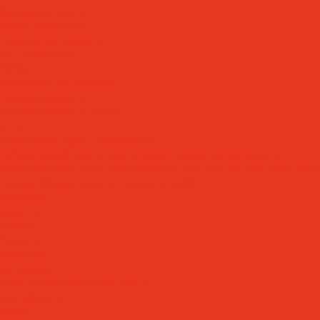
Вакуумные масла
Спреи и аэрозоли
Технические жидкости
Теплоносители
AdBlue
Охлаждающие жидкости
Тракторные масла
Трансмиссионные масла
Услуги
Технический аудит производства
Лабораторный анализ и мониторинг смазочных материалов
Сопровождение СОЖ. Профессиональная очистка и заправка сист
Аренда оборудования для ухода за СОЖ
Компания
Новости
Статьи
Проекты
Вакансии
Сотрудники
Политика конфиденциальности
Сертификаты
Акции