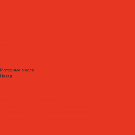
Пневматические масла
Редукторные масла
Специальные масла
Текстильные масла
Трансформаторные масла
Турбинные масла
Формовочные масла
Холодильные масла
Цепные масла
Циркуляционные масла
Шпиндельные масла
Моторные масла
Назад
Моторные масла
Масла для мотоциклов, квадроциклов, скутеров и лодочных моторов
Масла для садовой техники 2T / 4T
Масла для судовых двигателей
Моторные масла для грузовых автомобилей и специальной техник
Моторные масла для легковых автомобилей
Моторные масла для стационарных газовых двигателей
Оборудование
Очистители для рук