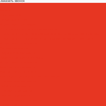
Заказать звонок
...
Каталог
Автошампуни
Герметики и клеи
Индустриальная химия
Антипригарные сварочные жидкости
Средства для очистки и обезжиривания поверхностей и систем
Средства для травления и пассивации нержавеющей стали
Индустриальные масла
Вакуумные масла
Гидравлические масла
Закалочные масла и среды
Индустриальные масла
Компрессорные масла
Масла - теплоносители
Масла для направляющих скольжения
Пневматические масла
Редукторные масла
Специальные масла
Текстильные масла
Трансформаторные масла
Турбинные масла