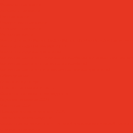
Формовочные масла
Холодильные масла
Цепные масла
Циркуляционные масла
Шпиндельные масла
Моторные масла
Масла для мотоциклов, квадроциклов, скутеров и лодочных моторов
Масла для садовой техники 2T / 4T
Масла для судовых двигателей
Моторные масла для грузовых автомобилей и специальной техник
Моторные масла для легковых автомобилей
Моторные масла для стационарных газовых двигателей
Оборудование
Очистители для рук
Пластичные смазки и пасты
Смазочно-охлаждающие жидкости
Водосмешиваемые СОЖ
Масляные СОЖ
Присадки и очистители для СОЖ
Технологические средства
Смазочные материалы для пищевой и фармацевтической промыш
Специальные масла