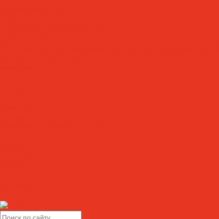
Трансмиссионные масла
Услуги
Технический аудит производства
Лабораторный анализ и мониторинг смазочных материалов
Сопровождение СОЖ. Профессиональная очистка и заправка сист
Аренда оборудования для ухода за СОЖ
Компания
Новости
Статьи
Проекты
Вакансии
Сотрудники
Политика конфиденциальности
Сертификаты
Акции
Производители
Отзывы
Оплата
Доставка
Контакты