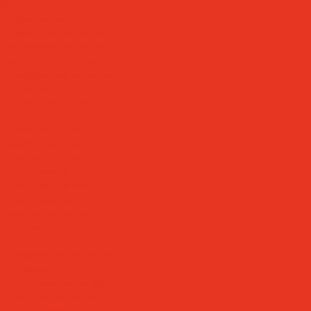
Белые масла
Вакуумные масла
Гидравлические масла
Компрессорные масла
Масло-теплоносители
Охлаждающие жидкости
Очистители
Пластичные смазки и пасты
Редукторные масла
Силиконовые масла
Силиконовые масла
Спреи и аэрозоли
Цепные масла
Штамповочные масла
Спреи и аэрозоли
Технические жидкости
Теплоносители
AdBlue
Охлаждающие жидкости
Спецжидкости
Стеклоомывающие жидкости
Тормозные жидкости
Тракторные масла