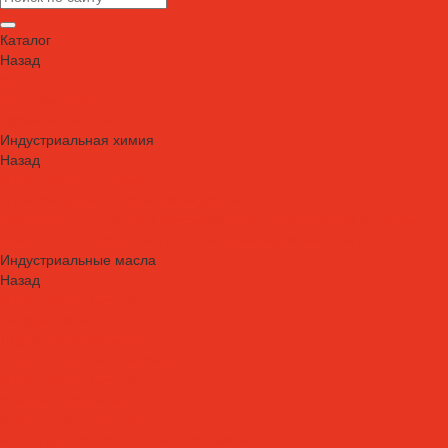
Каталог
Назад
Каталог
Автошампуни
Герметики и клеи
Индустриальная химия
Назад
Индустриальная химия
Антипригарные сварочные жидкости
Средства для очистки и обезжиривания поверхностей и систем
Средства для травления и пассивации нержавеющей стали
Индустриальные масла
Назад
Индустриальные масла
Вакуумные масла
Гидравлические масла
Закалочные масла и среды
Индустриальные масла
Компрессорные масла
Масла - теплоносители
Масла для направляющих скольжения