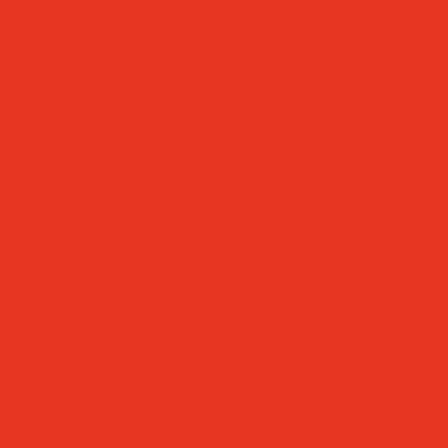
Специальные масла
Текстильные масла
Трансформаторные масла
Турбинные масла
Формовочные масла
Холодильные масла
Цепные масла
Циркуляционные масла
Шпиндельные масла
Моторные масла
Масла для мотоциклов, квадроциклов, скутеров и лодочных моторов
Масла для садовой техники 2T / 4T
Масла для судовых двигателей
Моторные масла для грузовых автомобилей и специальной техник
Моторные масла для легковых автомобилей
Моторные масла для стационарных газовых двигателей
Оборудование
Очистители для рук
Пластичные смазки и пасты
Смазочно-охлаждающие жидкости
Водосмешиваемые СОЖ
Масляные СОЖ