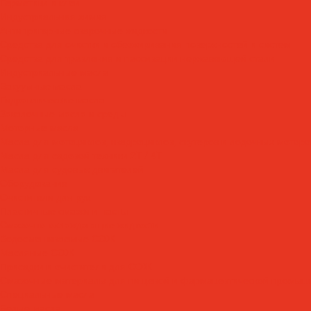
Герметики и клеи
Индустриальная химия
Антипригарные сварочные жидкости
Средства для очистки и обезжиривания поверхностей и систем
Средства для травления и пассивации нержавеющей стали
Индустриальные масла
Вакуумные масла
Гидравлические масла
Закалочные масла и среды
Моторные масла
Масла для мотоциклов, квадроциклов, скутеров и лодочных моторов
Масла для садовой техники 2T / 4T
Масла для судовых двигателей
Оборудование
Очистители для рук
Пластичные смазки и пасты
Смазочно-охлаждающие жидкости
Водосмешиваемые СОЖ
Масляные СОЖ
Присадки и очистители для СОЖ
Смазочные материалы для пищевой и фармацевтической промыш
Специальные масла
Белые масла