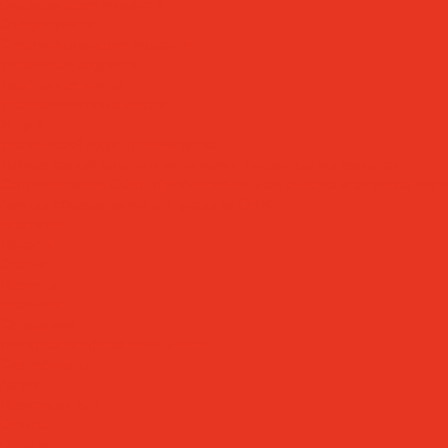
Охлаждающие жидкости
Спецжидкости
Стеклоомывающие жидкости
Тормозные жидкости
Тракторные масла
Трансмиссионные масла
Услуги
Технический аудит производства
Лабораторный анализ и мониторинг смазочных материалов
Сопровождение СОЖ. Профессиональная очистка и заправка сист
Аренда оборудования для ухода за СОЖ
Компания
Новости
Статьи
Проекты
Вакансии
Сотрудники
Политика конфиденциальности
Сертификаты
Акции
Производители
Отзывы
Оплата