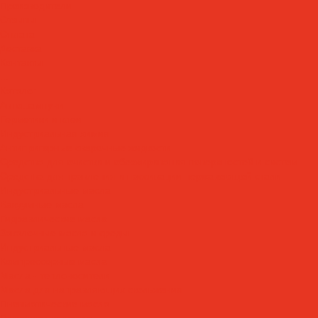
Производители
Отзывы
Оплата
Доставка
Контакты
...
Каталог
Автошампуни
Герметики и клеи
Индустриальная химия
Антипригарные сварочные жидкости
Средства для очистки и обезжиривания поверхностей и систем
Средства для травления и пассивации нержавеющей стали
Индустриальные масла
Вакуумные масла
Гидравлические масла
Закалочные масла и среды
Индустриальные масла
Компрессорные масла
Масла - теплоносители
Масла для направляющих скольжения
Пневматические масла
Редукторные масла