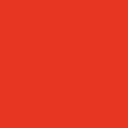
Присадки и очистители для СОЖ
Технологические средства
Смазочные материалы для пищевой и фармацевтической промыш
Специальные масла
Белые масла
Вакуумные масла
Гидравлические масла
Компрессорные масла
Масло-теплоносители
Охлаждающие жидкости
Очистители
Пластичные смазки и пасты
Редукторные масла
Силиконовые масла
Силиконовые масла
Спреи и аэрозоли
Цепные масла
Штамповочные масла
Спреи и аэрозоли
Технические жидкости
Теплоносители
AdBlue