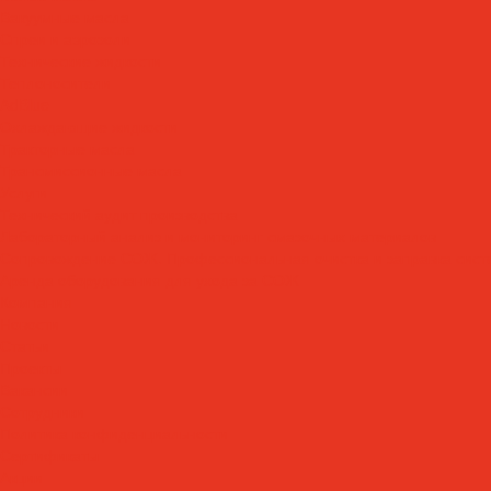
Вакуумные масла
Спреи и аэрозоли
Технические жидкости
Теплоносители
AdBlue
Охлаждающие жидкости
Тракторные масла
Трансмиссионные масла
Услуги
Технический аудит производства
Лабораторный анализ и мониторинг смазочных материалов
Сопровождение СОЖ. Профессиональная очистка и заправка сист
Аренда оборудования для ухода за СОЖ
Компания
Новости
Статьи
Проекты
Вакансии
Сотрудники
Политика конфиденциальности
Сертификаты
Акции