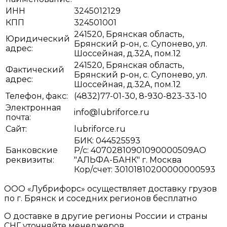
ИНН
3245012129
КПП
324501001
241520, Брянская область,
Юридический
Брянский р-он, с. Супонево, ул.
адрес:
Шоссейная, д.32А, пом.12
241520, Брянская область,
Фактический
Брянский р-он, с. Супонево, ул.
адрес:
Шоссейная, д.32А, пом.12
Телефон, факс:
(4832)77-01-30, 8-930-823-33-10
Электронная
info@lubriforce.ru
почта:
Сайт:
lubriforce.ru
БИК: 044525593
Банковские
Р/с: 40702810901090000509АО
реквизиты:
"АЛЬФА-БАНК" г. Москва
Кор/счет: 30101810200000000593
ООО «Лубрифорс» осуществляет доставку грузов
по г. Брянск и соседних регионов бесплатно
О доставке в другие регионы России и страны
СНГ уточняйте менеджеров