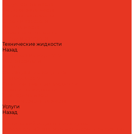
Редукторные масла
Силиконовые масла
Силиконовые масла
Спреи и аэрозоли
Цепные масла
Штамповочные масла
Спреи и аэрозоли
Технические жидкости
Назад
Технические жидкости
Теплоносители
AdBlue
Охлаждающие жидкости
Спецжидкости
Стеклоомывающие жидкости
Тормозные жидкости
Тракторные масла
Трансмиссионные масла
Услуги
Назад
Услуги
Технический аудит производства
Лабораторный анализ и мониторинг смазочных