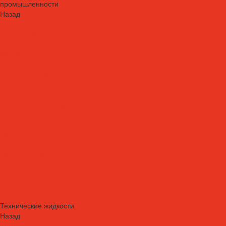
промышленности
Назад
Смазочные материалы для пищевой и фармацевтической
промышленности
Специальные масла
Белые масла
Вакуумные масла
Гидравлические масла
Компрессорные масла
Масло-теплоносители
Охлаждающие жидкости
Очистители
Пластичные смазки и пасты
Редукторные масла
Силиконовые масла
Силиконовые масла
Спреи и аэрозоли
Цепные масла
Штамповочные масла
Спреи и аэрозоли
Технические жидкости
Назад
Технические жидкости