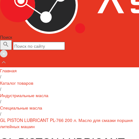
Поиск
Главная
/
Каталог товаров
/
Индустриальные масла
/
Специальные масла
/
GL PISTON LUBRICANT PL-766 200 л. Масло для смазки поршня
литейных машин