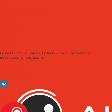
Вакансии
Сотрудники
Политика конфиденциальности
Сертификаты
Акции
Производители
Отзывы
Оплата
Доставка
Контакты
Брянская обл., г. Брянск, Брянский р-н, с. Супонево, ул.
Шоссейная, д. 32А, пом. 12
+7 (4832) 77-01-30
info@lubriforce.ru
Личный кабинет
Сравнение товаров