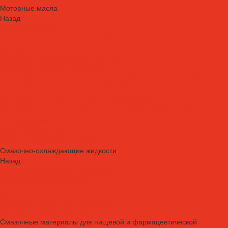
Моторные масла
Назад
Моторные масла
Масла для мотоциклов, квадроциклов, скутеров и лодочных
моторов 2T / 4T
Масла для садовой техники 2T / 4T
Масла для судовых двигателей
Моторные масла для грузовых автомобилей и специальной
техники
Моторные масла для легковых автомобилей
Моторные масла для стационарных газовых двигателей
Оборудование
Очистители для рук
Пластичные смазки и пасты
Смазочно-охлаждающие жидкости
Назад
Смазочно-охлаждающие жидкости
Водосмешиваемые СОЖ
Масляные СОЖ
Присадки и очистители для СОЖ
Технологические средства
Смазочные материалы для пищевой и фармацевтической