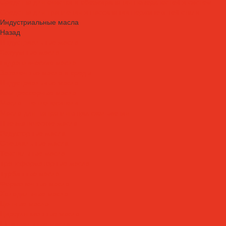
Средства для очистки и обезжиривания поверхностей и систем
Средства для травления и пассивации нержавеющей стали
Индустриальные масла
Назад
Индустриальные масла
Вакуумные масла
Гидравлические масла
Закалочные масла и среды
Индустриальные масла
Компрессорные масла
Масла - теплоносители
Масла для направляющих скольжения
Пневматические масла
Редукторные масла
Специальные масла
Текстильные масла
Трансформаторные масла
Турбинные масла
Формовочные масла
Холодильные масла
Цепные масла
Циркуляционные масла
Шпиндельные масла