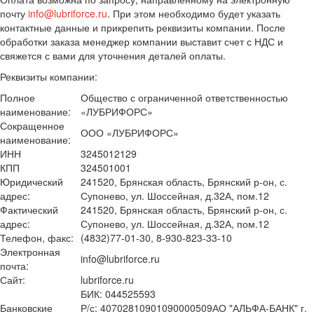
почту
info@lubriforce.ru
. При этом необходимо будет указать
контактные данные и прикрепить реквизиты компании. После
обработки заказа менеджер компании выставит счет с НДС и
свяжется с вами для уточнения деталей оплаты.
Реквизиты компании:
Полное
Общество с ограниченной ответственностью
наименование:
«ЛУБРИФОРС»
Сокращенное
ООО «ЛУБРИФОРС»
наименование:
ИНН
3245012129
КПП
324501001
Юридический
241520, Брянская область, Брянский р-он, с.
адрес:
Супонево, ул. Шоссейная, д.32А, пом.12
Фактический
241520, Брянская область, Брянский р-он, с.
адрес:
Супонево, ул. Шоссейная, д.32А, пом.12
Телефон, факс:
(4832)77-01-30, 8-930-823-33-10
Электронная
info@lubriforce.ru
почта:
Сайт:
lubriforce.ru
БИК: 044525593
Банковские
Р/с: 40702810901090000509АО "АЛЬФА-БАНК" г.