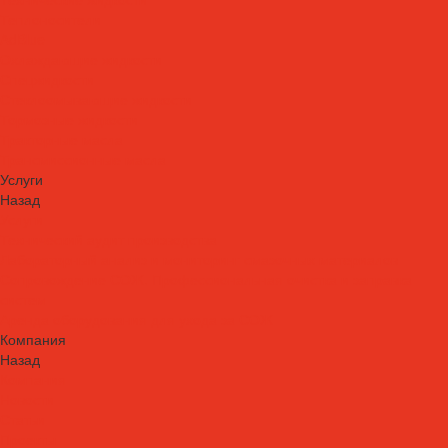
Теплоносители
AdBlue
Охлаждающие жидкости
Спецжидкости
Стеклоомывающие жидкости
Тормозные жидкости
Тракторные масла
Трансмиссионные масла
Услуги
Назад
Услуги
Технический аудит производства
Лабораторный анализ и мониторинг смазочных материалов
Сопровождение СОЖ. Профессиональная очистка и заправка
систем
Аренда оборудования для ухода за СОЖ
Компания
Назад
Компания
Новости
Статьи
Проекты