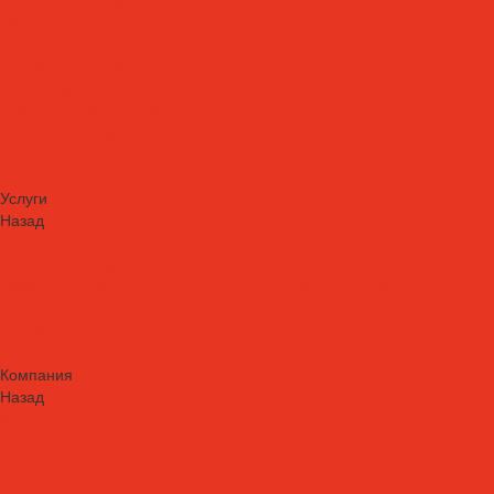
Теплоносители
AdBlue
Охлаждающие жидкости
Спецжидкости
Стеклоомывающие жидкости
Тормозные жидкости
Тракторные масла
Трансмиссионные масла
Услуги
Назад
Услуги
Технический аудит производства
Лабораторный анализ и мониторинг смазочных материалов
Сопровождение СОЖ. Профессиональная очистка и заправка
систем
Аренда оборудования для ухода за СОЖ
Компания
Назад
Компания
Новости
Статьи
Проекты