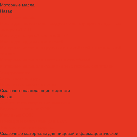
Моторные масла
Назад
Моторные масла
Масла для мотоциклов, квадроциклов, скутеров и лодочных
моторов 2T / 4T
Масла для садовой техники 2T / 4T
Масла для судовых двигателей
Моторные масла для грузовых автомобилей и специальной
техники
Моторные масла для легковых автомобилей
Моторные масла для стационарных газовых двигателей
Оборудование
Очистители для рук
Пластичные смазки и пасты
Смазочно-охлаждающие жидкости
Назад
Смазочно-охлаждающие жидкости
Водосмешиваемые СОЖ
Масляные СОЖ
Присадки и очистители для СОЖ
Технологические средства
Смазочные материалы для пищевой и фармацевтической