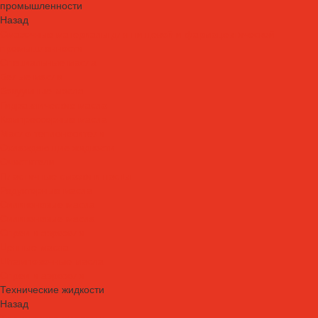
промышленности
Назад
Смазочные материалы для пищевой и фармацевтической
промышленности
Специальные масла
Белые масла
Вакуумные масла
Гидравлические масла
Компрессорные масла
Масло-теплоносители
Охлаждающие жидкости
Очистители
Пластичные смазки и пасты
Редукторные масла
Силиконовые масла
Силиконовые масла
Спреи и аэрозоли
Цепные масла
Штамповочные масла
Спреи и аэрозоли
Технические жидкости
Назад
Технические жидкости