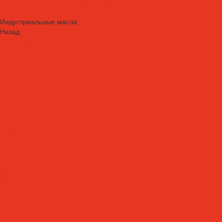
Средства для очистки и обезжиривания поверхностей и систем
Средства для травления и пассивации нержавеющей стали
Индустриальные масла
Назад
Индустриальные масла
Вакуумные масла
Гидравлические масла
Закалочные масла и среды
Индустриальные масла
Компрессорные масла
Масла - теплоносители
Масла для направляющих скольжения
Пневматические масла
Редукторные масла
Специальные масла
Текстильные масла
Трансформаторные масла
Турбинные масла
Формовочные масла
Холодильные масла
Цепные масла
Циркуляционные масла
Шпиндельные масла