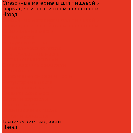
Смазочные материалы для пищевой и
фармацевтической промышленности
Назад
Смазочные материалы для пищевой и
фармацевтической промышленности
Специальные масла
Белые масла
Вакуумные масла
Гидравлические масла
Компрессорные масла
Масло-теплоносители
Охлаждающие жидкости
Очистители
Пластичные смазки и пасты
Редукторные масла
Силиконовые масла
Силиконовые масла
Спреи и аэрозоли
Цепные масла
Штамповочные масла
Спреи и аэрозоли
Технические жидкости
Назад
Технические жидкости