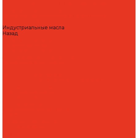
Средства для очистки и обезжиривания
поверхностей и систем
Средства для травления и пассивации
нержавеющей стали
Индустриальные масла
Назад
Индустриальные масла
Вакуумные масла
Гидравлические масла
Закалочные масла и среды
Индустриальные масла
Компрессорные масла
Масла - теплоносители
Масла для направляющих скольжения
Пневматические масла
Редукторные масла
Специальные масла
Текстильные масла
Трансформаторные масла
Турбинные масла
Формовочные масла
Холодильные масла
Цепные масла