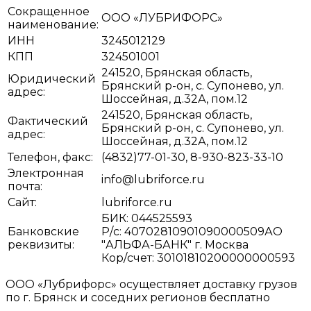
Сокращенное
ООО «ЛУБРИФОРС»
наименование:
ИНН
3245012129
КПП
324501001
241520, Брянская область,
Юридический
Брянский р-он, с. Супонево, ул.
адрес:
Шоссейная, д.32А, пом.12
241520, Брянская область,
Фактический
Брянский р-он, с. Супонево, ул.
адрес:
Шоссейная, д.32А, пом.12
Телефон, факс:
(4832)77-01-30, 8-930-823-33-10
Электронная
info@lubriforce.ru
почта:
Сайт:
lubriforce.ru
БИК: 044525593
Банковские
Р/с: 40702810901090000509АО
реквизиты:
"АЛЬФА-БАНК" г. Москва
Кор/счет: 30101810200000000593
ООО «Лубрифорс» осуществляет доставку грузов
по г. Брянск и соседних регионов бесплатно