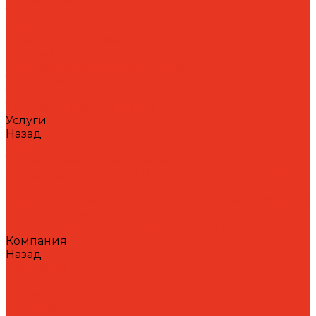
Теплоносители
AdBlue
Охлаждающие жидкости
Спецжидкости
Стеклоомывающие жидкости
Тормозные жидкости
Тракторные масла
Трансмиссионные масла
Услуги
Назад
Услуги
Технический аудит производства
Лабораторный анализ и мониторинг смазочных
материалов
Сопровождение СОЖ. Профессиональная очистка
и заправка систем
Аренда оборудования для ухода за СОЖ
Компания
Назад
Компания
Новости
Статьи
Проекты