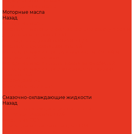
Циркуляционные масла
Шпиндельные масла
Моторные масла
Назад
Моторные масла
Масла для мотоциклов, квадроциклов, скутеров и
лодочных моторов 2T / 4T
Масла для садовой техники 2T / 4T
Масла для судовых двигателей
Моторные масла для грузовых автомобилей и
специальной техники
Моторные масла для легковых автомобилей
Моторные масла для стационарных газовых
двигателей
Оборудование
Очистители для рук
Пластичные смазки и пасты
Смазочно-охлаждающие жидкости
Назад
Смазочно-охлаждающие жидкости
Водосмешиваемые СОЖ
Масляные СОЖ
Присадки и очистители для СОЖ
Технологические средства