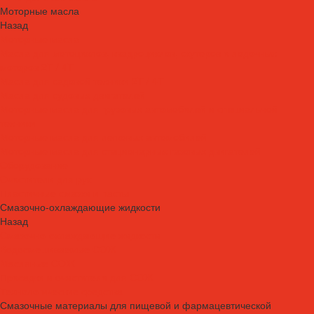
Моторные масла
Назад
Моторные масла
Масла для мотоциклов, квадроциклов, скутеров и лодочных
моторов 2T / 4T
Масла для садовой техники 2T / 4T
Масла для судовых двигателей
Моторные масла для грузовых автомобилей и специальной
техники
Моторные масла для легковых автомобилей
Моторные масла для стационарных газовых двигателей
Оборудование
Очистители для рук
Пластичные смазки и пасты
Смазочно-охлаждающие жидкости
Назад
Смазочно-охлаждающие жидкости
Водосмешиваемые СОЖ
Масляные СОЖ
Присадки и очистители для СОЖ
Технологические средства
Смазочные материалы для пищевой и фармацевтической