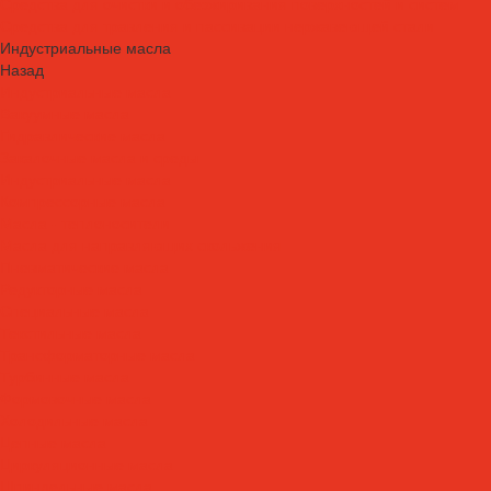
Средства для очистки и обезжиривания поверхностей и систем
Средства для травления и пассивации нержавеющей стали
Индустриальные масла
Назад
Индустриальные масла
Вакуумные масла
Гидравлические масла
Закалочные масла и среды
Индустриальные масла
Компрессорные масла
Масла - теплоносители
Масла для направляющих скольжения
Пневматические масла
Редукторные масла
Специальные масла
Текстильные масла
Трансформаторные масла
Турбинные масла
Формовочные масла
Холодильные масла
Цепные масла
Циркуляционные масла
Шпиндельные масла