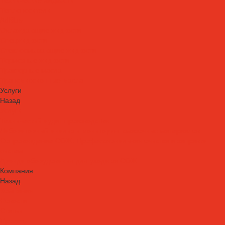
Теплоносители
AdBlue
Охлаждающие жидкости
Спецжидкости
Стеклоомывающие жидкости
Тормозные жидкости
Тракторные масла
Трансмиссионные масла
Услуги
Назад
Услуги
Технический аудит производства
Лабораторный анализ и мониторинг смазочных материалов
Сопровождение СОЖ. Профессиональная очистка и заправка
систем
Аренда оборудования для ухода за СОЖ
Компания
Назад
Компания
Новости
Статьи
Проекты