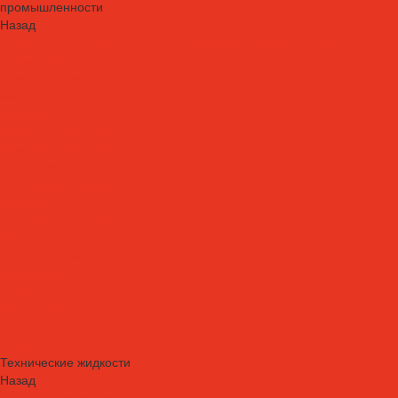
промышленности
Назад
Смазочные материалы для пищевой и фармацевтической
промышленности
Специальные масла
Белые масла
Вакуумные масла
Гидравлические масла
Компрессорные масла
Масло-теплоносители
Охлаждающие жидкости
Очистители
Пластичные смазки и пасты
Редукторные масла
Силиконовые масла
Силиконовые масла
Спреи и аэрозоли
Цепные масла
Штамповочные масла
Спреи и аэрозоли
Технические жидкости
Назад
Технические жидкости