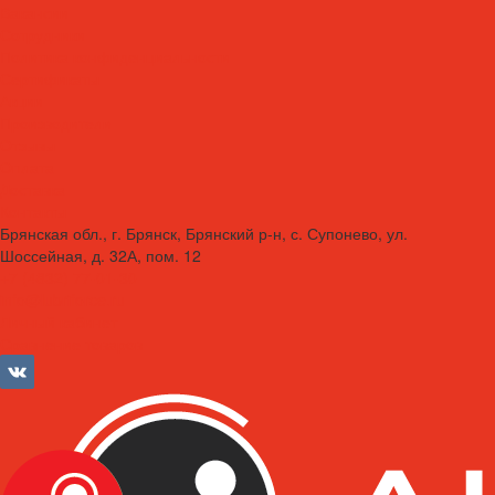
Вакансии
Сотрудники
Политика конфиденциальности
Сертификаты
Акции
Производители
Отзывы
Оплата
Доставка
Контакты
Брянская обл., г. Брянск, Брянский р-н, с. Супонево, ул.
Шоссейная, д. 32А, пом. 12
+7 (4832) 77-01-30
info@lubriforce.ru
Личный кабинет
Сравнение товаров