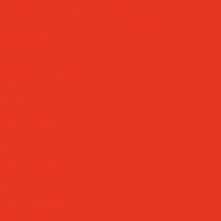
Моторные масла для грузовых автомобилей и специальной техник
Моторные масла для легковых автомобилей
Моторные масла для стационарных газовых двигателей
Оборудование
Очистители для рук
Пластичные смазки и пасты
Смазочно-охлаждающие жидкости
Водосмешиваемые СОЖ
Масляные СОЖ
Присадки и очистители для СОЖ
Технологические средства
Смазочные материалы для пищевой и фармацевтической промыш
Специальные масла
Белые масла
Вакуумные масла
Гидравлические масла
Компрессорные масла
Масло-теплоносители
Охлаждающие жидкости
Очистители
Пластичные смазки и пасты
Редукторные масла