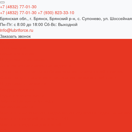
+7 (4832) 77-01-30
+7 (4832) 77-01-30
+7 (930) 823-33-10
Брянская обл., г. Брянск, Брянский р-н, с. Супонево, ул. Шоссейная
Пн-Пт: с 8:00 до 18:00 Cб-Вс: Выходной
info@lubriforce.ru
Заказать звонок
Каталог
Автошампуни
Герметики и клеи
Индустриальная химия
Антипригарные сварочные жидкости
Средства для очистки и обезжиривания поверхностей и систем
Средства для травления и пассивации нержавеющей стали
Индустриальные масла
Вакуумные масла
Гидравлические масла
Закалочные масла и среды
Моторные масла
Масла для мотоциклов, квадроциклов, скутеров и лодочных моторов
Масла для садовой техники 2T / 4T
Масла для судовых двигателей
Оборудование