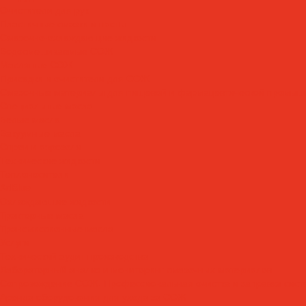
Очистители для рук
Пластичные смазки и пасты
Смазочно-охлаждающие жидкости
Водосмешиваемые СОЖ
Масляные СОЖ
Присадки и очистители для СОЖ
Смазочные материалы для пищевой и фармацевтической промыш
Специальные масла
Белые масла
Вакуумные масла
Спреи и аэрозоли
Технические жидкости
Теплоносители
AdBlue
Охлаждающие жидкости
Тракторные масла
Трансмиссионные масла
Услуги
Технический аудит производства
Лабораторный анализ и мониторинг смазочных материалов
Сопровождение СОЖ. Профессиональная очистка и заправка сист
Аренда оборудования для ухода за СОЖ