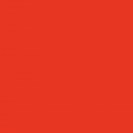
Силиконовые масла
Силиконовые масла
Спреи и аэрозоли
Цепные масла
Штамповочные масла
Спреи и аэрозоли
Технические жидкости
Теплоносители
AdBlue
Охлаждающие жидкости
Спецжидкости
Стеклоомывающие жидкости
Тормозные жидкости
Тракторные масла
Трансмиссионные масла
Услуги
Технический аудит производства
Лабораторный анализ и мониторинг смазочных материалов
Сопровождение СОЖ. Профессиональная очистка и заправка сист
Аренда оборудования для ухода за СОЖ
Компания
Новости
Статьи