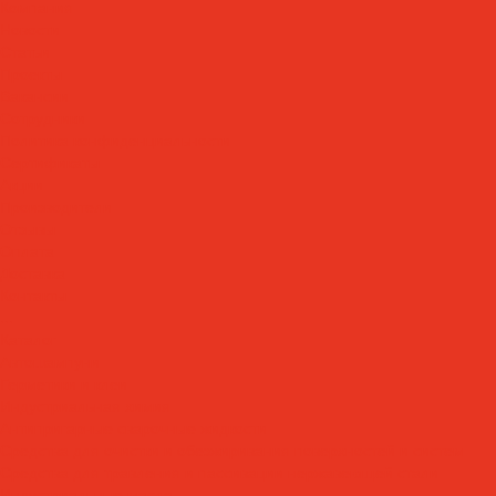
Компания
Новости
Статьи
Проекты
Вакансии
Сотрудники
Политика конфиденциальности
Сертификаты
Акции
Производители
Отзывы
Оплата
Доставка
Контакты
...
Каталог
Автошампуни
Герметики и клеи
Индустриальная химия
Антипригарные сварочные жидкости
Средства для очистки и обезжиривания поверхностей и систем
Средства для травления и пассивации нержавеющей стали
Индустриальные масла