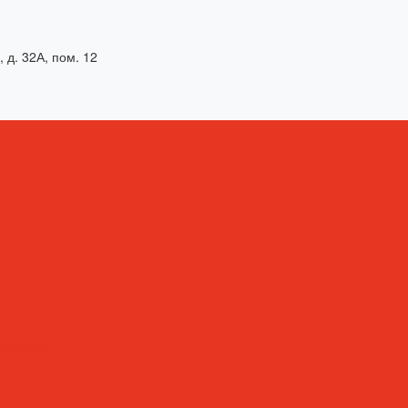
, д. 32А, пом. 12
 2T / 4T