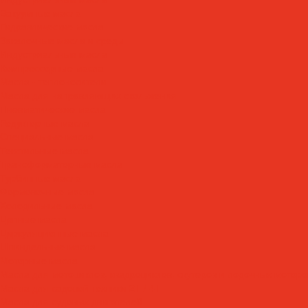
Вакуумные масла
Гидравлические масла
Закалочные масла и среды
Индустриальные масла
Компрессорные масла
Масла - теплоносители
Масла для направляющих скольжения
Пневматические масла
Редукторные масла
Специальные масла
Текстильные масла
Трансформаторные масла
Турбинные масла
Формовочные масла
Холодильные масла
Цепные масла
Циркуляционные масла
Шпиндельные масла
Моторные масла
Масла для мотоциклов, квадроциклов, скутеров и лодочных моторов
Масла для садовой техники 2T / 4T
Масла для судовых двигателей