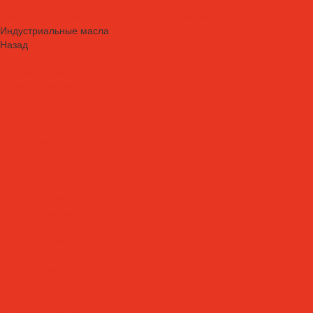
Средства для очистки и обезжиривания поверхностей и систем
Средства для травления и пассивации нержавеющей стали
Индустриальные масла
Назад
Индустриальные масла
Вакуумные масла
Гидравлические масла
Закалочные масла и среды
Индустриальные масла
Компрессорные масла
Масла - теплоносители
Масла для направляющих скольжения
Пневматические масла
Редукторные масла
Специальные масла
Текстильные масла
Трансформаторные масла
Турбинные масла
Формовочные масла
Холодильные масла
Цепные масла
Циркуляционные масла
Шпиндельные масла