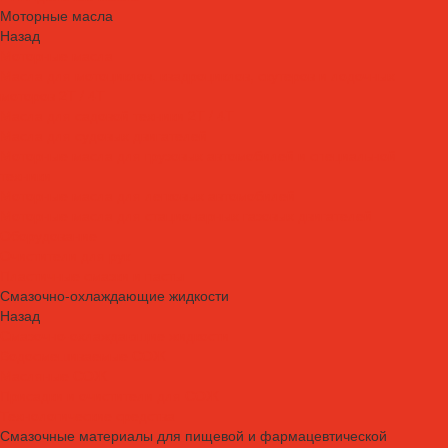
Моторные масла
Назад
Моторные масла
Масла для мотоциклов, квадроциклов, скутеров и лодочных
моторов 2T / 4T
Масла для садовой техники 2T / 4T
Масла для судовых двигателей
Моторные масла для грузовых автомобилей и специальной
техники
Моторные масла для легковых автомобилей
Моторные масла для стационарных газовых двигателей
Оборудование
Очистители для рук
Пластичные смазки и пасты
Смазочно-охлаждающие жидкости
Назад
Смазочно-охлаждающие жидкости
Водосмешиваемые СОЖ
Масляные СОЖ
Присадки и очистители для СОЖ
Технологические средства
Смазочные материалы для пищевой и фармацевтической