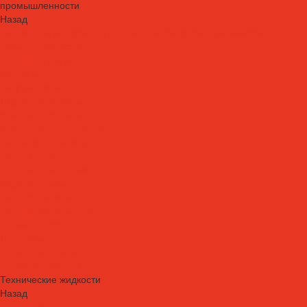
промышленности
Назад
Смазочные материалы для пищевой и фармацевтической
промышленности
Специальные масла
Белые масла
Вакуумные масла
Гидравлические масла
Компрессорные масла
Масло-теплоносители
Охлаждающие жидкости
Очистители
Пластичные смазки и пасты
Редукторные масла
Силиконовые масла
Силиконовые масла
Спреи и аэрозоли
Цепные масла
Штамповочные масла
Спреи и аэрозоли
Технические жидкости
Назад
Технические жидкости