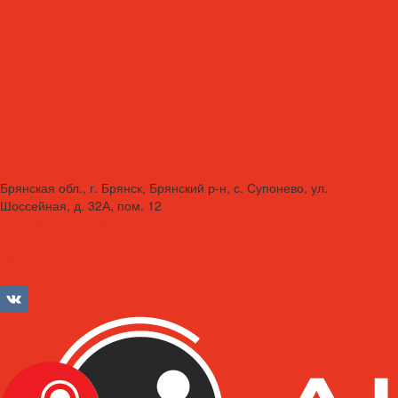
Вакансии
Сотрудники
Политика конфиденциальности
Сертификаты
Акции
Производители
Отзывы
Оплата
Доставка
Контакты
Брянская обл., г. Брянск, Брянский р-н, с. Супонево, ул.
Шоссейная, д. 32А, пом. 12
+7 (4832) 77-01-30
info@lubriforce.ru
Личный кабинет
Сравнение товаров