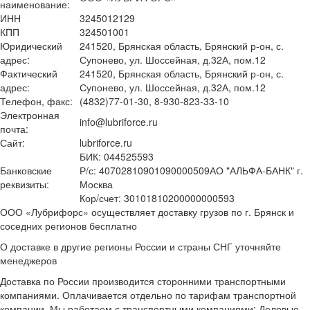
наименование:
ИНН
3245012129
КПП
324501001
Юридический
241520, Брянская область, Брянский р-он, с.
адрес:
Супонево, ул. Шоссейная, д.32А, пом.12
Фактический
241520, Брянская область, Брянский р-он, с.
адрес:
Супонево, ул. Шоссейная, д.32А, пом.12
Телефон, факс:
(4832)77-01-30, 8-930-823-33-10
Электронная
info@lubriforce.ru
почта:
Сайт:
lubriforce.ru
БИК: 044525593
Банковские
Р/с: 40702810901090000509АО "АЛЬФА-БАНК" г.
реквизиты:
Москва
Кор/счет: 30101810200000000593
ООО «Лубрифорс» осуществляет доставку грузов по г. Брянск и
соседних регионов бесплатно
О доставке в другие регионы России и страны СНГ уточняйте
менеджеров
Доставка по России производится сторонними транспортными
компаниями. Оплачивается отдельно по тарифам транспортной
компании. Мы работаем с транспортными компаниями: Деловые