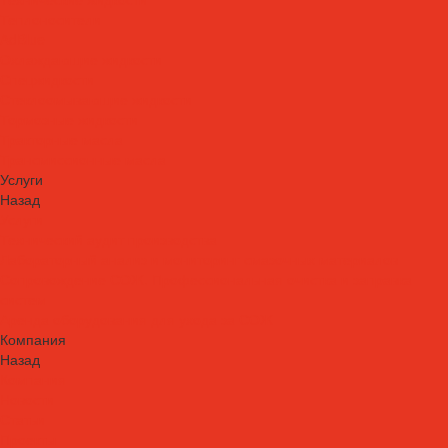
Теплоносители
AdBlue
Охлаждающие жидкости
Спецжидкости
Стеклоомывающие жидкости
Тормозные жидкости
Тракторные масла
Трансмиссионные масла
Услуги
Назад
Услуги
Технический аудит производства
Лабораторный анализ и мониторинг смазочных материалов
Сопровождение СОЖ. Профессиональная очистка и заправка
систем
Аренда оборудования для ухода за СОЖ
Компания
Назад
Компания
Новости
Статьи
Проекты