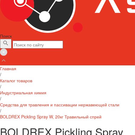
Поиск
Главная
/
Каталог товаров
/
Индустриальная химия
/
Средства для травления и пассивации нержавеющей стали
/
BOLDREX Pickling Spray W, 20кг Травильный спрей
BOLDREX Pickling Spray