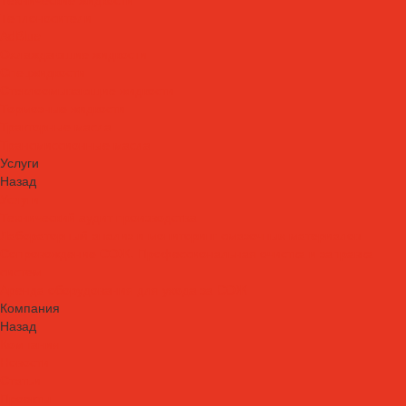
Теплоносители
AdBlue
Охлаждающие жидкости
Спецжидкости
Стеклоомывающие жидкости
Тормозные жидкости
Тракторные масла
Трансмиссионные масла
Услуги
Назад
Услуги
Технический аудит производства
Лабораторный анализ и мониторинг смазочных материалов
Сопровождение СОЖ. Профессиональная очистка и заправка
систем
Аренда оборудования для ухода за СОЖ
Компания
Назад
Компания
Новости
Статьи
Проекты