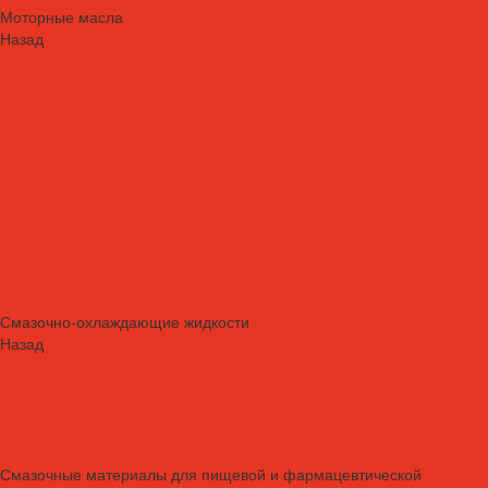
Моторные масла
Назад
Моторные масла
Масла для мотоциклов, квадроциклов, скутеров и лодочных
моторов 2T / 4T
Масла для садовой техники 2T / 4T
Масла для судовых двигателей
Моторные масла для грузовых автомобилей и специальной
техники
Моторные масла для легковых автомобилей
Моторные масла для стационарных газовых двигателей
Оборудование
Очистители для рук
Пластичные смазки и пасты
Смазочно-охлаждающие жидкости
Назад
Смазочно-охлаждающие жидкости
Водосмешиваемые СОЖ
Масляные СОЖ
Присадки и очистители для СОЖ
Технологические средства
Смазочные материалы для пищевой и фармацевтической