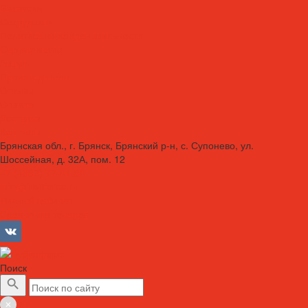
Вакансии
Сотрудники
Политика конфиденциальности
Сертификаты
Акции
Производители
Отзывы
Оплата
Доставка
Контакты
Брянская обл., г. Брянск, Брянский р-н, с. Супонево, ул.
Шоссейная, д. 32А, пом. 12
+7 (4832) 77-01-30
info@lubriforce.ru
Личный кабинет
Сравнение товаров
Поиск