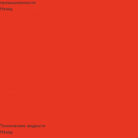
промышленности
Назад
Смазочные материалы для пищевой и фармацевтической
промышленности
Специальные масла
Белые масла
Вакуумные масла
Гидравлические масла
Компрессорные масла
Масло-теплоносители
Охлаждающие жидкости
Очистители
Пластичные смазки и пасты
Редукторные масла
Силиконовые масла
Силиконовые масла
Спреи и аэрозоли
Цепные масла
Штамповочные масла
Спреи и аэрозоли
Технические жидкости
Назад
Технические жидкости