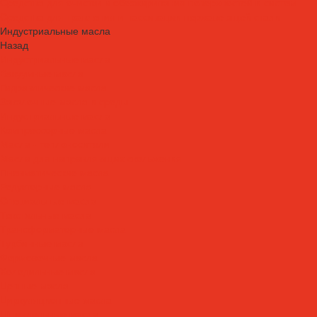
Средства для очистки и обезжиривания поверхностей и систем
Средства для травления и пассивации нержавеющей стали
Индустриальные масла
Назад
Индустриальные масла
Вакуумные масла
Гидравлические масла
Закалочные масла и среды
Индустриальные масла
Компрессорные масла
Масла - теплоносители
Масла для направляющих скольжения
Пневматические масла
Редукторные масла
Специальные масла
Текстильные масла
Трансформаторные масла
Турбинные масла
Формовочные масла
Холодильные масла
Цепные масла
Циркуляционные масла
Шпиндельные масла