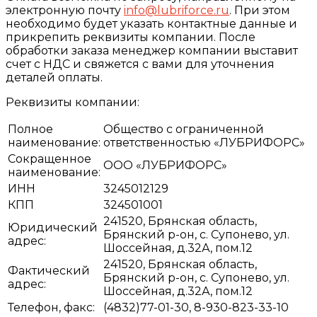
электронную почту
info@lubriforce.ru
. При этом
необходимо будет указать контактные данные и
прикрепить реквизиты компании. После
обработки заказа менеджер компании выставит
счет с НДС и свяжется с вами для уточнения
деталей оплаты.
Реквизиты компании:
Полное
Общество с ограниченной
наименование:
ответственностью «ЛУБРИФОРС»
Сокращенное
ООО «ЛУБРИФОРС»
наименование:
ИНН
3245012129
КПП
324501001
241520, Брянская область,
Юридический
Брянский р-он, с. Супонево, ул.
адрес:
Шоссейная, д.32А, пом.12
241520, Брянская область,
Фактический
Брянский р-он, с. Супонево, ул.
адрес:
Шоссейная, д.32А, пом.12
Телефон, факс:
(4832)77-01-30, 8-930-823-33-10