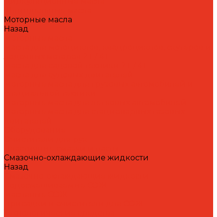
Циркуляционные масла
Шпиндельные масла
Моторные масла
Назад
Моторные масла
Масла для мотоциклов, квадроциклов, скутеров и
лодочных моторов 2T / 4T
Масла для садовой техники 2T / 4T
Масла для судовых двигателей
Моторные масла для грузовых автомобилей и
специальной техники
Моторные масла для легковых автомобилей
Моторные масла для стационарных газовых
двигателей
Оборудование
Очистители для рук
Пластичные смазки и пасты
Смазочно-охлаждающие жидкости
Назад
Смазочно-охлаждающие жидкости
Водосмешиваемые СОЖ
Масляные СОЖ
Присадки и очистители для СОЖ
Технологические средства