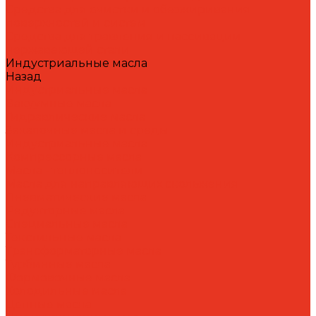
Средства для очистки и обезжиривания
поверхностей и систем
Средства для травления и пассивации
нержавеющей стали
Индустриальные масла
Назад
Индустриальные масла
Вакуумные масла
Гидравлические масла
Закалочные масла и среды
Индустриальные масла
Компрессорные масла
Масла - теплоносители
Масла для направляющих скольжения
Пневматические масла
Редукторные масла
Специальные масла
Текстильные масла
Трансформаторные масла
Турбинные масла
Формовочные масла
Холодильные масла
Цепные масла