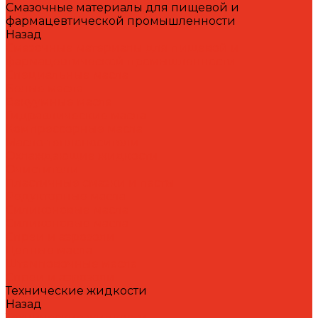
Смазочные материалы для пищевой и
фармацевтической промышленности
Назад
Смазочные материалы для пищевой и
фармацевтической промышленности
Специальные масла
Белые масла
Вакуумные масла
Гидравлические масла
Компрессорные масла
Масло-теплоносители
Охлаждающие жидкости
Очистители
Пластичные смазки и пасты
Редукторные масла
Силиконовые масла
Силиконовые масла
Спреи и аэрозоли
Цепные масла
Штамповочные масла
Спреи и аэрозоли
Технические жидкости
Назад
Технические жидкости