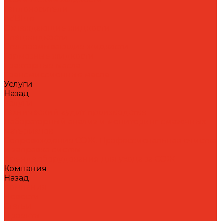
Теплоносители
AdBlue
Охлаждающие жидкости
Спецжидкости
Стеклоомывающие жидкости
Тормозные жидкости
Тракторные масла
Трансмиссионные масла
Услуги
Назад
Услуги
Технический аудит производства
Лабораторный анализ и мониторинг смазочных
материалов
Сопровождение СОЖ. Профессиональная очистка
и заправка систем
Аренда оборудования для ухода за СОЖ
Компания
Назад
Компания
Новости
Статьи
Проекты