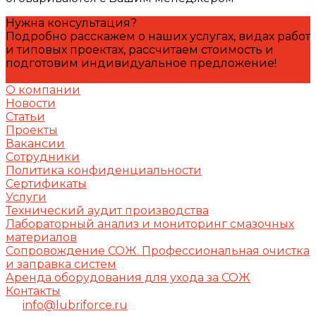
Нужна консультация?
Подробно расскажем о наших услугах, видах работ
и типовых проектах, рассчитаем стоимость и
подготовим индивидуальное предложение!
Задать вопрос
О компании
Новости
Статьи
Проекты
Вакансии
Сотрудники
Политика конфиденциальности
Сертификаты
Услуги
Технический аудит производства
Лабораторный анализ и мониторинг смазочных
материалов
Сопровождение СОЖ. Профессиональная очистка
и заправка систем
Аренда оборудования для ухода за СОЖ
Контакты
info@lubriforce.ru